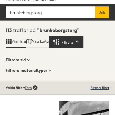
Sök
Fritextsök
Sök
Sökresultat
113
träffar på
brunkebergstorg
Visa karta
Visa lista
Filtrera
Filtrera
Filtrera tid
Filtrera materialtyper
Visningsläge
Totalt
Valda filter:
Foto
Rensa filter
113
träffar
Lista
Karta