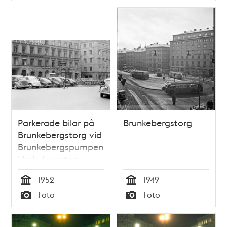
Stortorget 1953
Parkerade bilar på
Brunkebergstorg
Brunkebergstorg vid
Brunkebergspumpen.
Herkulesgatan
mynnar vid
1952
1949
cyklarna.
Tid
Tid
Foto
Foto
Trådbussledningar
Typ
Typ
hänger i luften. Kv.
Åskslaget är