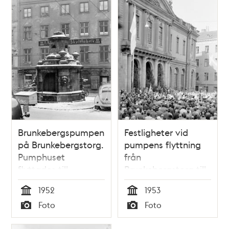
Brunkebergspumpen
Festligheter vid
på Brunkebergstorg.
pumpens flyttning
Pumphuset
från
flyttades till
Brunkebergstorg till
Stortorget 1953. I
Stortorget
1952
1953
Brunkebergstorg 9
Tid
Tid
Foto
Foto
låg D. Bondarevskys
Typ
Typ
Skyltfabrik