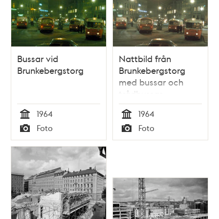
nuvarande kv.
Trollhättan med
Gallerian
Bussar vid
Nattbild från
Brunkebergstorg
Brunkebergstorg
med bussar och
trådbussar
1964
1964
Tid
Tid
Foto
Foto
Typ
Typ