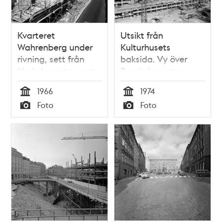
Kvarteret
Utsikt från
Wahrenberg under
Kulturhusets
rivning, sett från
baksida. Vy över
Herkulesgatan mot
Brunkebergstorg
Brunkebergstorg. Kv.
och bygget av
1966
1974
Åskslaget i
Gallerian. Jakobs
Tid
Tid
Foto
Foto
bakgrunden är idag
kyrka i fonden.
Typ
Typ
Gallerian