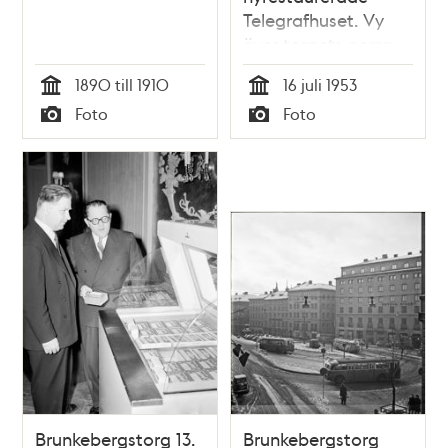
Telegrafhuset. Vy
över torgets norra
del
1890 till 1910
16 juli 1953
Tid
Tid
Foto
Foto
Typ
Typ
Brunkebergstorg 13.
Brunkebergstorg