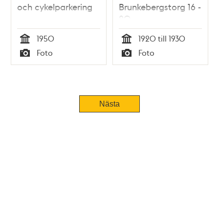
och cykelparkering
Brunkebergstorg 16 -
20
1950
1920 till 1930
Tid
Tid
Foto
Foto
Typ
Typ
Tidigare
Nästa