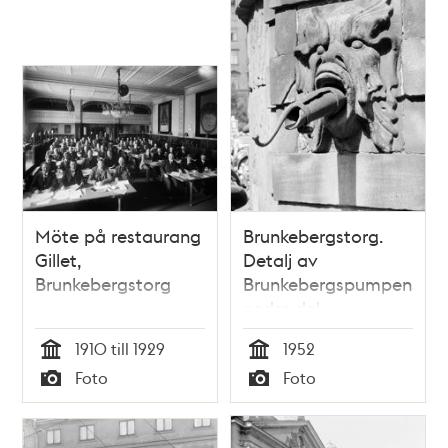
Möte på restaurang
Brunkebergstorg.
Gillet,
Detalj av
Brunkebergstorg
Brunkebergspumpens
nedre del.
Pumphuset
1910 till 1929
1952
flyttades till
Tid
Tid
Foto
Foto
Stortorget 1953
Typ
Typ