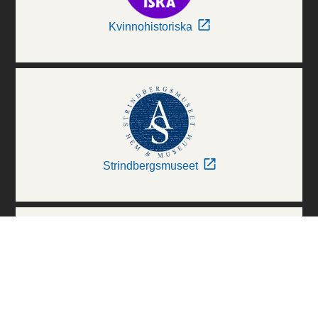
Kvinnohistoriska
Strindbergsmuseet
Thielska Galleriet