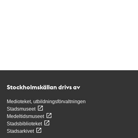
Kontakt
Stockholmskällan
Stockholmskällan drivs av
Medioteket, utbildningsförvaltningen
Stadsmuseet
Medeltidsmuseet
Stadsbiblioteket
Stadsarkivet