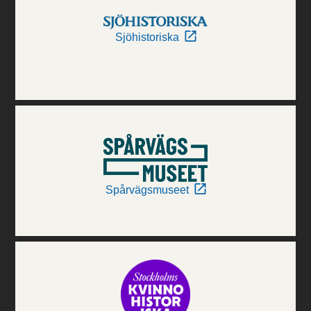
Sjöhistoriska
Spårvägsmuseet