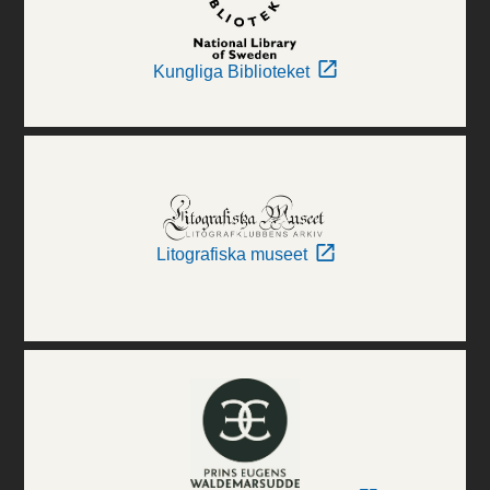
Kungliga Biblioteket
Litografiska museet