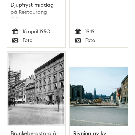
Djupfryst middag
på Restaurang
Gillet.
18 april 1950
1949
Tid
Tid
Foto
Foto
Typ
Typ
Brunkebergstorg år
Rivning av kv.