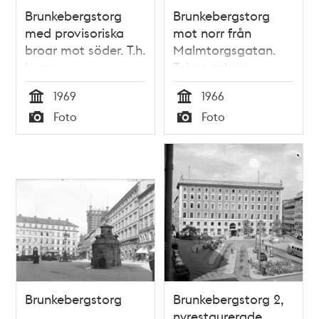
Brunkebergstorg
Brunkebergstorg
med provisoriska
mot norr från
broar mot söder. T.h.
Malmtorgsgatan.
byggs
Telestyrelsens
Brunkebergstorg 7-9,
byggnad i fonden
1969
1966
tidigare kv. Frigga,
Tid
Tid
Foto
Foto
nu kv. Skansen. T.v.
Typ
Typ
kv. Åskslaget, nu kv.
Trollhättan
Brunkebergstorg
Brunkebergstorg 2,
nyrestaurerade