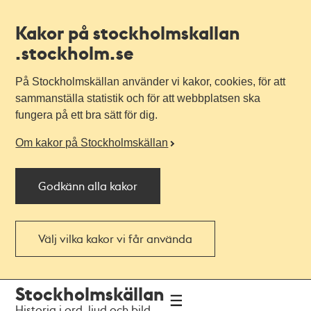
Kakor på stockholmskallan
.stockholm.se
På Stockholmskällan använder vi kakor, cookies, för att
sammanställa statistik och för att webbplatsen ska
fungera på ett bra sätt för dig.
Om kakor på Stockholmskällan
Godkänn alla kakor
Välj vilka kakor vi får använda
Till
Till
Stockholmskällan
navigationen
huvudinnehållet
Historia i ord, ljud och bild