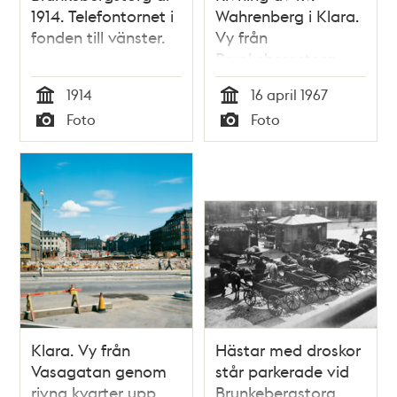
1914. Telefontornet i
Wahrenberg i Klara.
fonden till vänster.
Vy från
Brunkebergstorg
ned till Stadshuset.
1914
16 april 1967
Närmast t.h. i bild
Tid
Tid
Foto
Foto
Vattugatan och kv.
Typ
Typ
Frigga
Klara. Vy från
Hästar med droskor
Vasagatan genom
står parkerade vid
rivna kvarter upp
Brunkebergstorg