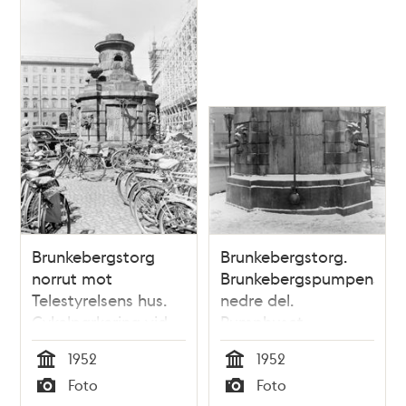
Brunkebergstorg
Brunkebergstorg.
norrut mot
Brunkebergspumpens
Telestyrelsens hus.
nedre del.
Cykelparkering vid
Pumphuset
Brunkebergspumpen.
flyttades till
1952
1952
Pumphuset
Stortorget 1953
Tid
Tid
Foto
Foto
flyttades till
Typ
Typ