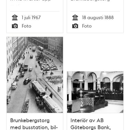
mot
Brunkebergstorg.
1 juli 1967
18 augusti 1888
Kv.Uggleborg
Tid
Tid
Foto
Foto
närmast t.v. och kv.
Typ
Typ
Sköldpaddan
närmast t.h
Brunkebergstorg
Interiör av AB
med busstation, bil-
Göteborgs Bank,