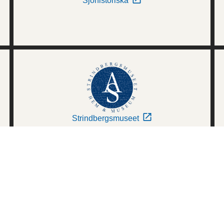
Sjöhistoriska
Strindbergsmuseet