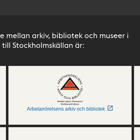
 mellan arkiv, bibliotek och museer i
till Stockholmskällan är:
Arbetarrörelsens arkiv och bibliotek