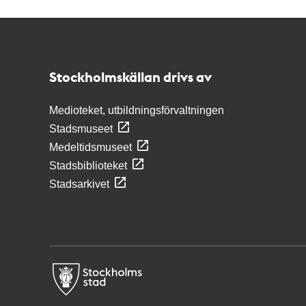
Kontakt
Stockholmskällan
Stockholmskällan drivs av
Medioteket, utbildningsförvaltningen
Stadsmuseet
Medeltidsmuseet
Stadsbiblioteket
Stadsarkivet