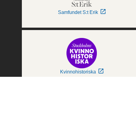
Samfundet S:t Erik
Kvinnohistoriska
Världskulturmuseerna