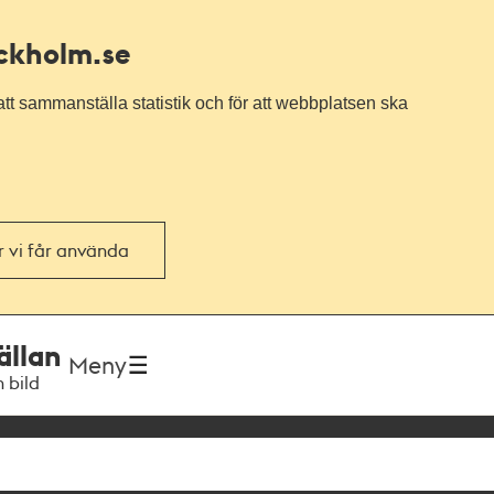
ockholm.se
tt sammanställa statistik och för att webbplatsen ska
or vi får använda
ällan
Meny
h bild