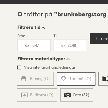
0
brunkebergstorg
träffar på
Sökresultat
Filtrera tid
Från
Till
Visningsläge
Filtrer
Filtrera materialtyper
Lista
Karta
Visa inte lärarhandledningar
Ritning
(
0
)
Föremål
(
0
)
Bildkonst
(
0
)
Foto
(
62
)