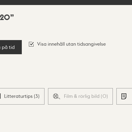
 20
Visa innehåll utan tidsangivelse
a på tid
Litteraturtips
(
3
)
Film & rörlig bild
(
0
)