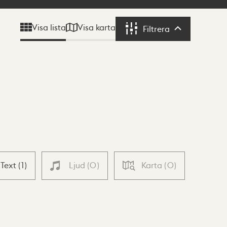
Visa karta
Visa lista
Filtrera
Filtrera
Text
(
1
)
Ljud
(
0
)
Karta
(
0
)