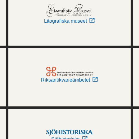
Litografiska museet
Riksantikvarieämbetet