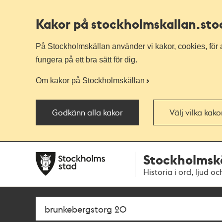
Kakor på stockholmskallan
.st
På Stockholmskällan använder vi kakor, cookies, för a
fungera på ett bra sätt för dig.
Om kakor på Stockholmskällan
Godkänn alla kakor
Välj vilka kak
Till
Till
Stockholmsk
navigationen
huvudinnehållet
Historia i ord, ljud oc
Sök
Fritextsök