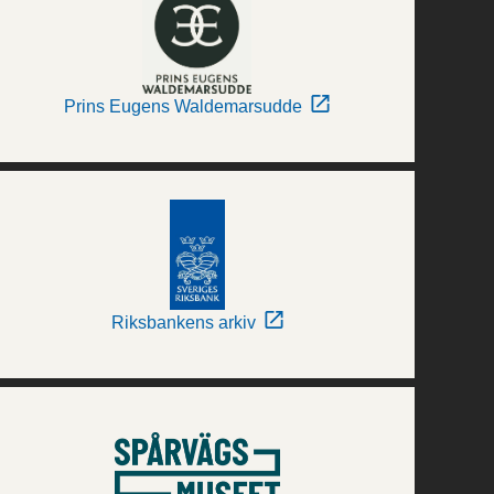
Prins Eugens Waldemarsudde
Riksbankens arkiv