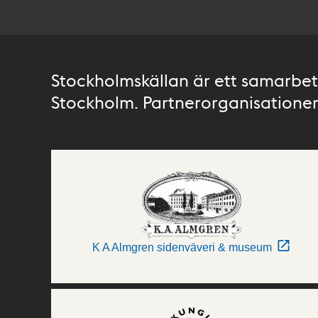
Stockholmskällan är ett samarbete
Stockholm. Partnerorganisationer 
K A Almgren sidenväveri & museum