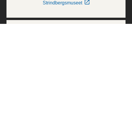
Strindbergsmuseet
Thielska Galleriet
Världskulturmuseerna