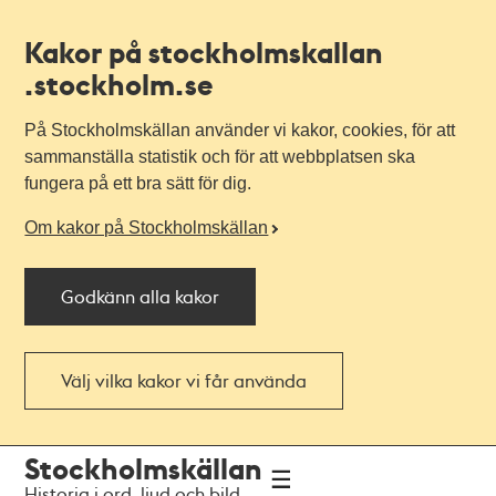
Kakor på stockholmskallan
.stockholm.se
På Stockholmskällan använder vi kakor, cookies, för att
sammanställa statistik och för att webbplatsen ska
fungera på ett bra sätt för dig.
Om kakor på Stockholmskällan
Godkänn alla kakor
Välj vilka kakor vi får använda
Till
Till
Stockholmskällan
navigationen
huvudinnehållet
Historia i ord, ljud och bild