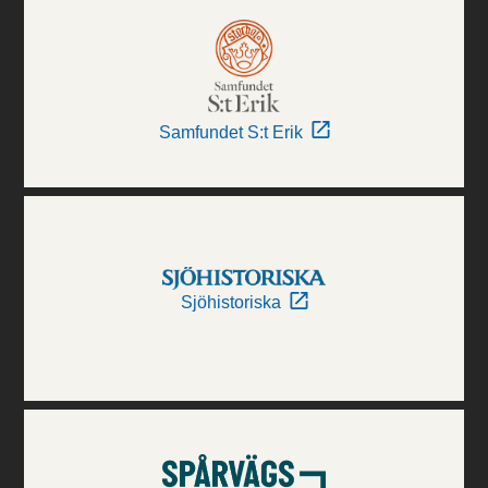
Samfundet S:t Erik
Sjöhistoriska