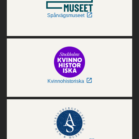
Spårvägsmuseet
Kvinnohistoriska