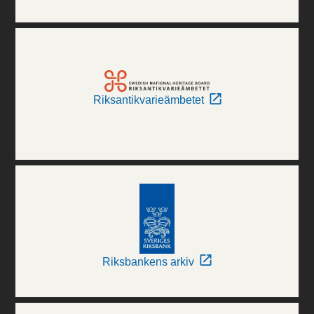
Riksantikvarieämbetet
Riksbankens arkiv