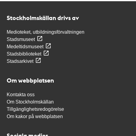
Kontakt
Stockholmskällan
Stockholmskällan drivs av
Medioteket, utbildningsförvaltningen
Stadsmuseet
Medeltidsmuseet
Stadsbiblioteket
Stadsarkivet
Om webbplatsen
Kontakta oss
Om Stockholmskällan
Tillgänglighetsredogörelse
Om kakor på webbplatsen
Sociala medier