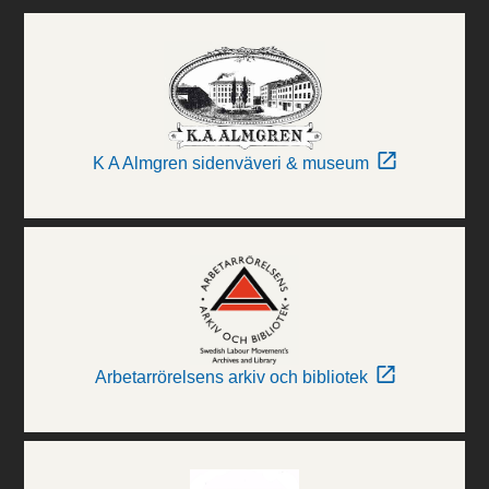
K A Almgren sidenväveri & museum
Arbetarrörelsens arkiv och bibliotek