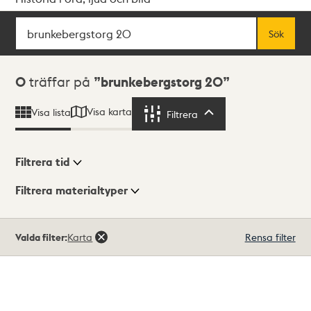
Sök
Fritextsök
Sök
Sökresultat
0
träffar på
brunkebergstorg 20
Visa karta
Visa lista
Filtrera
Filtrera
Filtrera tid
Filtrera materialtyper
Visningsläge
Totalt
Valda filter:
Karta
Rensa filter
0
träffar
Lista
Karta