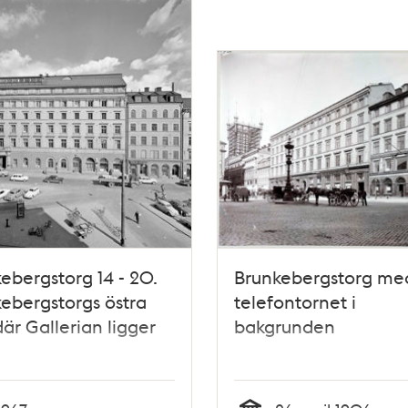
ebergstorg 14 - 20.
Brunkebergstorg me
ebergstorgs östra
telefontornet i
där Gallerian ligger
bakgrunden