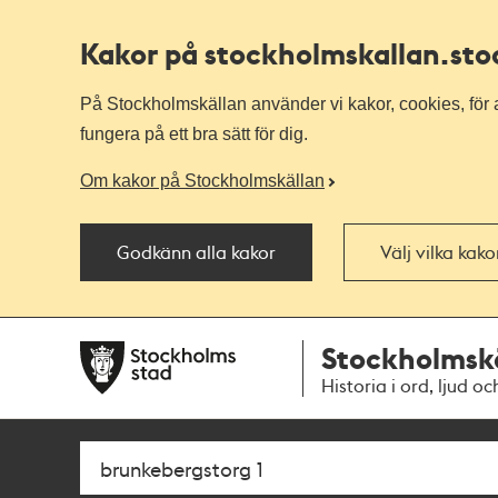
Kakor på stockholmskallan
.st
På Stockholmskällan använder vi kakor, cookies, för a
fungera på ett bra sätt för dig.
Om kakor på Stockholmskällan
Godkänn alla kakor
Välj vilka kak
Till
Till
Stockholmsk
navigationen
huvudinnehållet
Historia i ord, ljud oc
Sök
Fritextsök