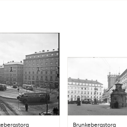
kebergstorg
Brunkebergstorg