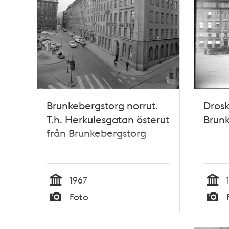
Brunkebergstorg norrut.
Drosk
T.h. Herkulesgatan österut
Brun
från Brunkebergstorg
1967
Tid
Tid
Foto
Typ
Typ