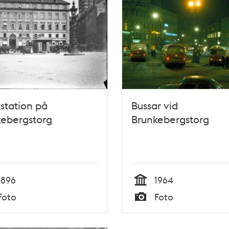
station på
Bussar vid
kebergstorg
Brunkebergstorg
1896
1964
Tid
Foto
Foto
Typ