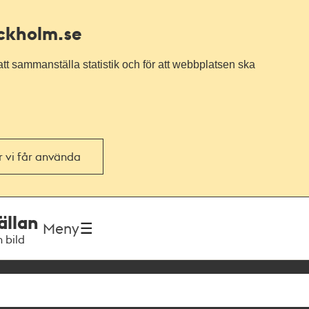
ockholm.se
tt sammanställa statistik och för att webbplatsen ska
or vi får använda
ällan
Meny
h bild