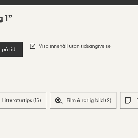
g 1
Visa innehåll utan tidsangivelse
a på tid
Litteraturtips
(
15
)
Film & rörlig bild
(
2
)