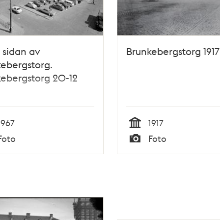
 sidan av
Brunkebergstorg 1917
ebergstorg.
ebergstorg 20-12
1967
1917
Tid
Foto
Foto
Typ