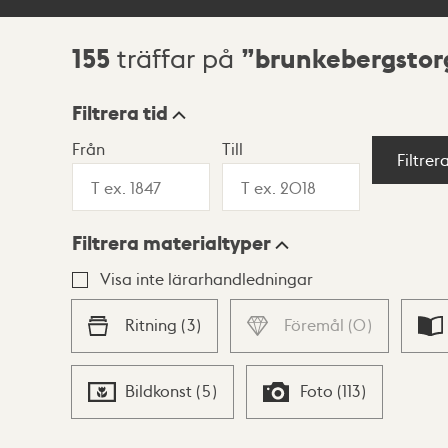
155
brunkebergstor
träffar på
Sökresultat
Filtrera tid
Från
Till
Visningsläge
Filtrer
Filtrera materialtyper
Lista
Karta
Visa inte lärarhandledningar
Ritning
(
3
)
Föremål
(
0
)
Bildkonst
(
5
)
Foto
(
113
)