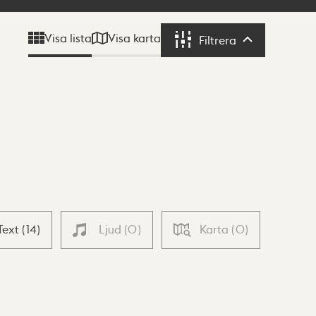
Visa karta
Visa lista
Filtrera
Filtrera
Text
(
14
)
Ljud
(
0
)
Karta
(
0
)