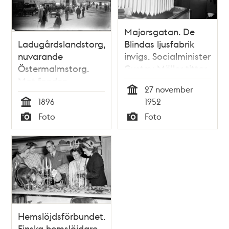
Majorsgatan. De
Ladugårdslandstorg,
Blindas ljusfabrik
nuvarande
invigs. Socialminister
Östermalmstorg.
Gustav Möller tittar
Mot fonden
på när förman Bror
27 november
Humlegårdsgatan
Engström stöper ljus
Tid
1896
1952
västerut
Tid
Foto
Foto
Typ
Typ
Hemslöjdsförbundet.
Finska hemslöjdare