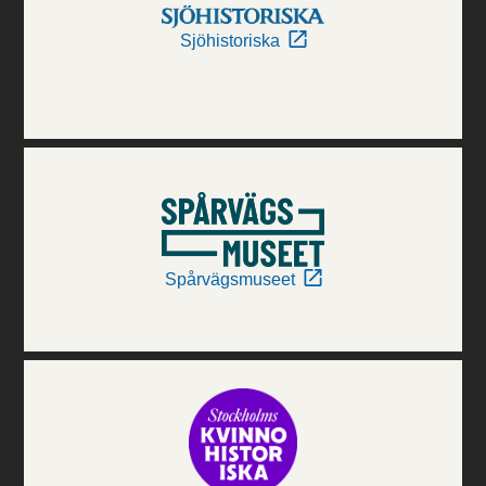
Sjöhistoriska
Spårvägsmuseet