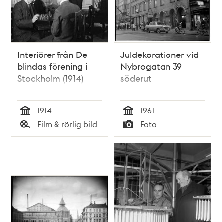
Interiörer från De
Juldekorationer vid
blindas förening i
Nybrogatan 39
Stockholm (1914)
söderut
1914
1961
Tid
Tid
Film & rörlig bild
Foto
Typ
Typ