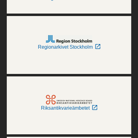
Regionarkivet Stockholm
Riksantikvarieämbetet