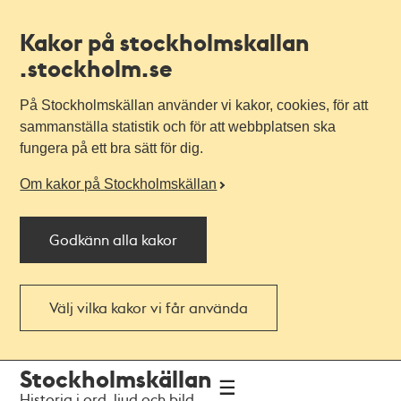
Kakor på stockholmskallan
.stockholm.se
På Stockholmskällan använder vi kakor, cookies, för att
sammanställa statistik och för att webbplatsen ska
fungera på ett bra sätt för dig.
Om kakor på Stockholmskällan
Godkänn alla kakor
Välj vilka kakor vi får använda
Till
Till
Stockholmskällan
navigationen
huvudinnehållet
Historia i ord, ljud och bild