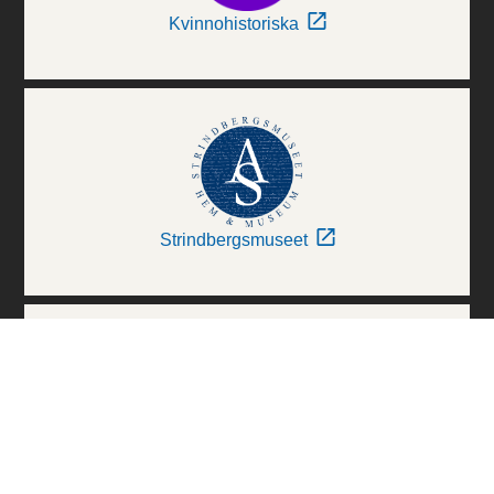
Kvinnohistoriska
Strindbergsmuseet
Thielska Galleriet