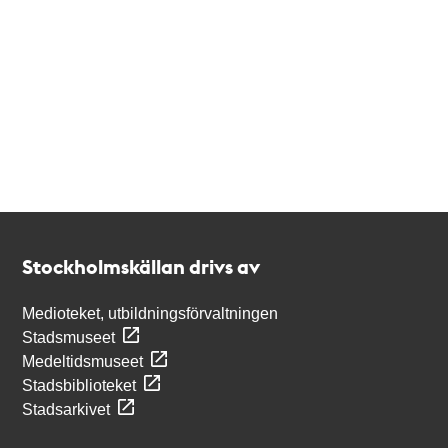
Kontakt
Stockholmskällan
Stockholmskällan drivs av
Medioteket, utbildningsförvaltningen
Stadsmuseet
Medeltidsmuseet
Stadsbiblioteket
Stadsarkivet