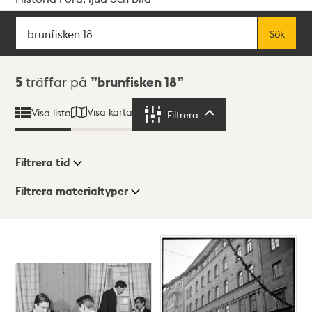
Sök
Fritextsök
Sök
Sökresultat
5
träffar på
brunfisken 18
Visa karta
Visa lista
Filtrera
Filtrera
Filtrera tid
Filtrera materialtyper
Visningsläge
Totalt
5
träffar
Lista
Karta