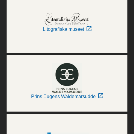
Litografiska museet
Prins Eugens Waldemarsudde