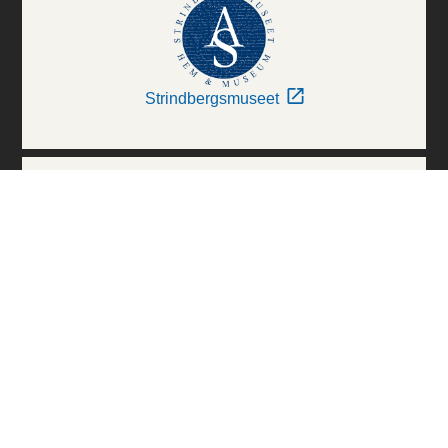
Strindbergsmuseet
Thielska Galleriet