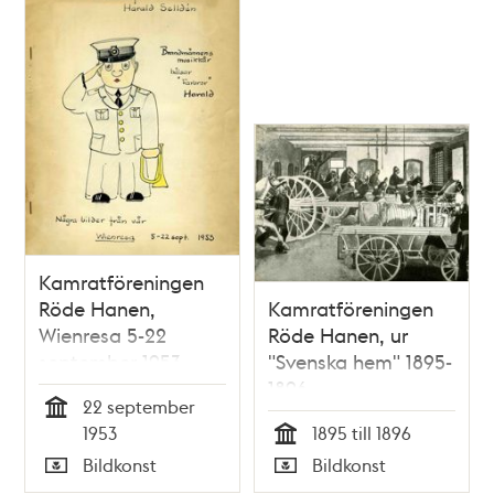
Kamratföreningen
Röde Hanen,
Kamratföreningen
Wienresa 5-22
Röde Hanen, ur
september 1953
"Svenska hem" 1895-
1896
22 september
Tid
1953
1895 till 1896
Tid
Bildkonst
Bildkonst
Typ
Typ