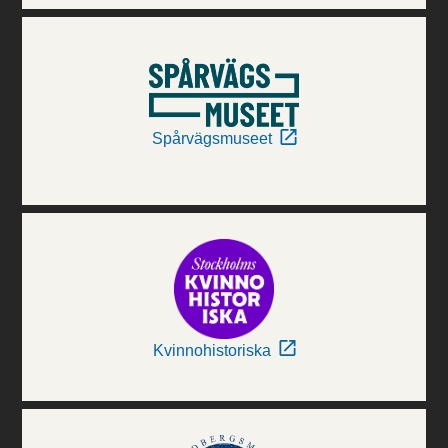
Spårvägsmuseet
Kvinnohistoriska