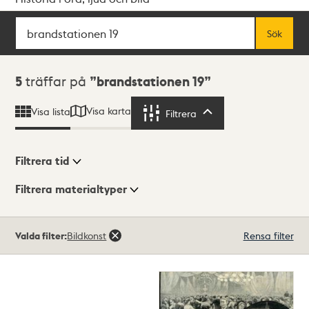
Sök
Fritextsök
Sök
Sökresultat
5
träffar på
brandstationen 19
Visa karta
Visa lista
Filtrera
Filtrera
Filtrera tid
Filtrera materialtyper
Visningsläge
Totalt
Valda filter:
Bildkonst
Rensa filter
5
träffar
Lista
Karta