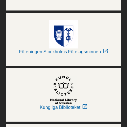
Föreningen Stockholms Företagsminnen
Kungliga Biblioteket