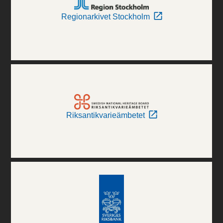
Regionarkivet Stockholm
Riksantikvarieämbetet