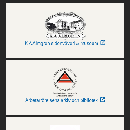
K A Almgren sidenväveri & museum
Arbetarrörelsens arkiv och bibliotek