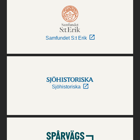
Samfundet S:t Erik
Sjöhistoriska