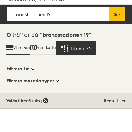
Sök
Fritextsök
Sök
Sökresultat
0
träffar på
brandstationen 19
Visa karta
Visa lista
Filtrera
Filtrera
Filtrera tid
Filtrera materialtyper
Visningsläge
Totalt
Valda filter:
Ritning
Rensa filter
0
träffar
Lista
Karta