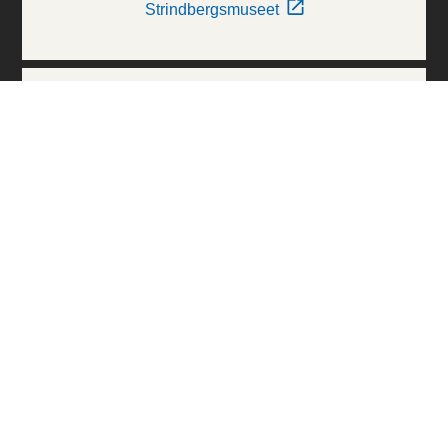
Strindbergsmuseet
Thielska Galleriet
Världskulturmuseerna