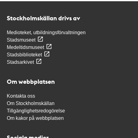
Kontakt
Stockholmskällan
Stockholmskällan drivs av
Medioteket, utbildningsförvaltningen
Stadsmuseet
Medeltidsmuseet
Stadsbiblioteket
Stadsarkivet
Om webbplatsen
Kontakta oss
Om Stockholmskällan
Tillgänglighetsredogörelse
Om kakor på webbplatsen
Sociala medier