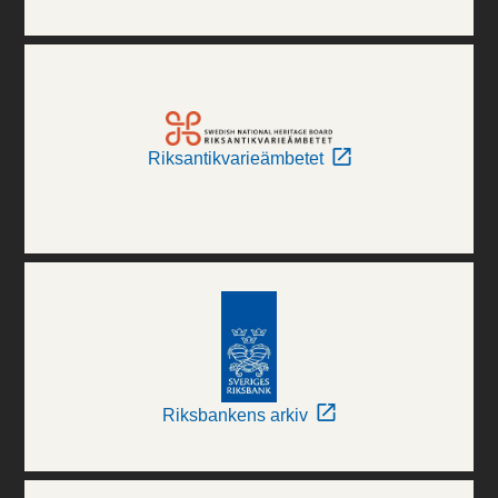
Riksantikvarieämbetet
Riksbankens arkiv