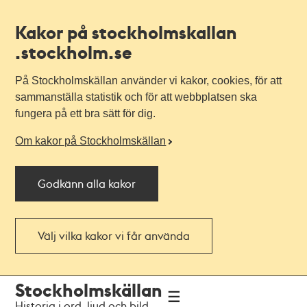
Kakor på stockholmskallan
.stockholm.se
På Stockholmskällan använder vi kakor, cookies, för att
sammanställa statistik och för att webbplatsen ska
fungera på ett bra sätt för dig.
Om kakor på Stockholmskällan
Godkänn alla kakor
Välj vilka kakor vi får använda
Till
Till
Stockholmskällan
navigationen
huvudinnehållet
Historia i ord, ljud och bild