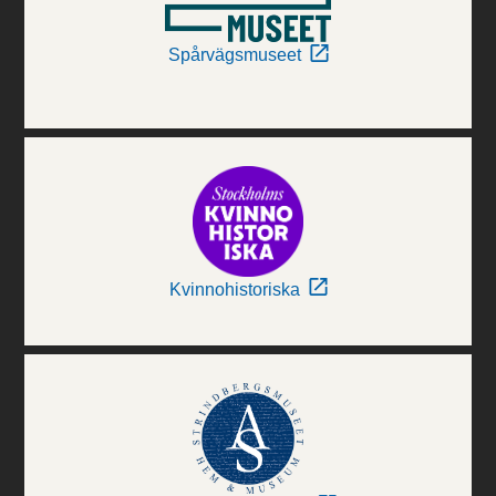
Spårvägsmuseet
Kvinnohistoriska