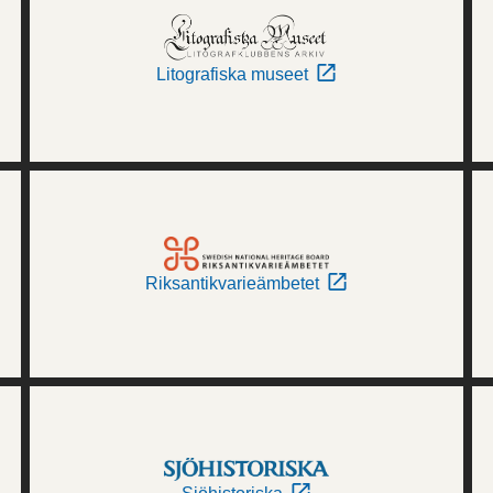
Litografiska museet
Riksantikvarieämbetet