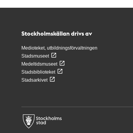
Kontakt
Stockholmskällan
Stockholmskällan drivs av
Medioteket, utbildningsförvaltningen
Stadsmuseet
Medeltidsmuseet
Stadsbiblioteket
Stadsarkivet