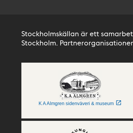
Stockholmskällan är ett samarbete
Stockholm. Partnerorganisationer 
K A Almgren sidenväveri & museum