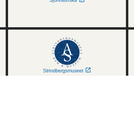
Sjöhistoriska
Strindbergsmuseet