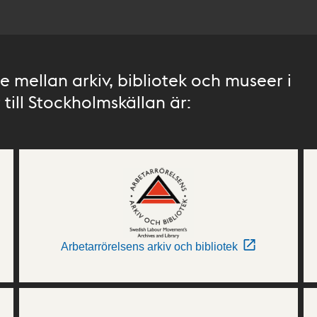
 mellan arkiv, bibliotek och museer i
till Stockholmskällan är:
Arbetarrörelsens arkiv och bibliotek