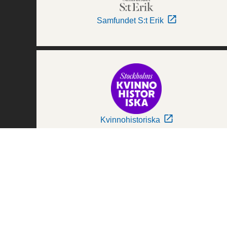
Samfundet S:t Erik
Kvinnohistoriska
Världskulturmuseerna