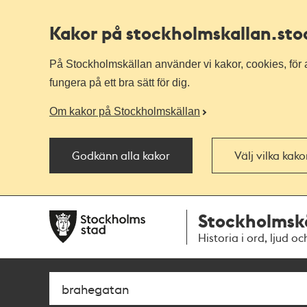
Kakor på stockholmskallan
.st
På Stockholmskällan använder vi kakor, cookies, för a
fungera på ett bra sätt för dig.
Om kakor på Stockholmskällan
Godkänn alla kakor
Välj vilka kak
Till
Till
Stockholmsk
navigationen
huvudinnehållet
Historia i ord, ljud oc
Sök
Fritextsök