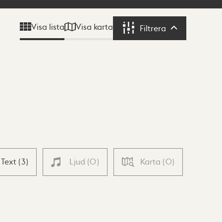
Visa karta
Visa lista
Filtrera
Filtrera
Text
(
3
)
Ljud
(
0
)
Karta
(
0
)