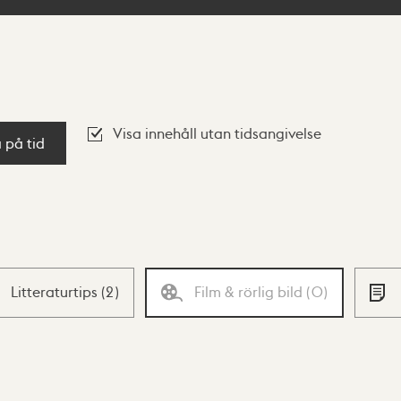
Visa innehåll utan tidsangivelse
a på tid
Litteraturtips
(
2
)
Film & rörlig bild
(
0
)