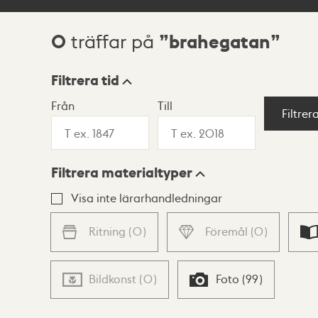
0
brahegatan
träffar på
Sökresultat
Filtrera tid
Från
Till
Visningsläge
Filtrer
Filtrera materialtyper
Lista
Karta
Visa inte lärarhandledningar
Ritning
(
0
)
Föremål
(
0
)
Bildkonst
(
0
)
Foto
(
99
)