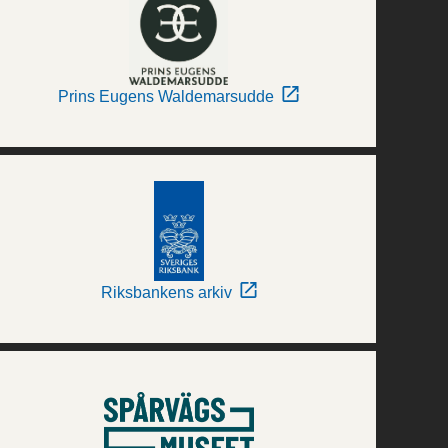
Prins Eugens Waldemarsudde
Riksbankens arkiv