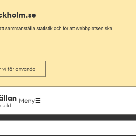
ockholm.se
tt sammanställa statistik och för att webbplatsen ska
or vi får använda
ällan
Meny
h bild