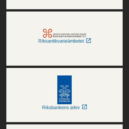
Riksantikvarieämbetet
Riksbankens arkiv