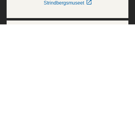
Strindbergsmuseet
Thielska Galleriet
Världskulturmuseerna