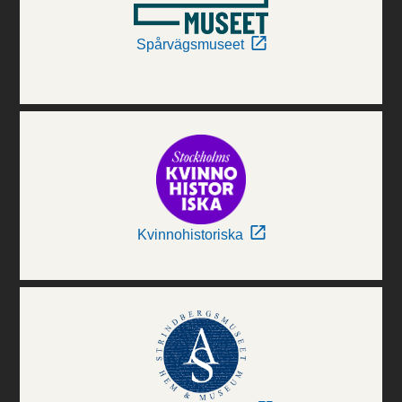
Spårvägsmuseet
Kvinnohistoriska