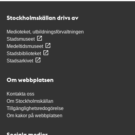
Kontakt
Stockholmskällan
Stockholmskällan drivs av
Medioteket, utbildningsförvaltningen
Stadsmuseet
Medeltidsmuseet
Stadsbiblioteket
Stadsarkivet
Om webbplatsen
Kontakta oss
Om Stockholmskällan
Tillgänglighetsredogörelse
Om kakor på webbplatsen
Sociala medier