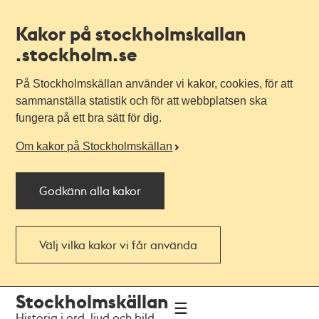
Kakor på stockholmskallan
.stockholm.se
På Stockholmskällan använder vi kakor, cookies, för att
sammanställa statistik och för att webbplatsen ska
fungera på ett bra sätt för dig.
Om kakor på Stockholmskällan
Godkänn alla kakor
Välj vilka kakor vi får använda
Till
Till
Stockholmskällan
navigationen
huvudinnehållet
Historia i ord, ljud och bild