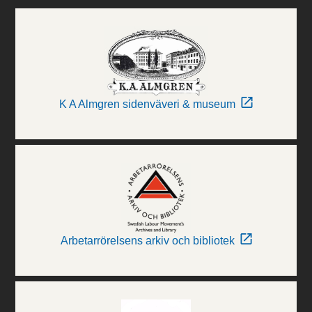
K A Almgren sidenväveri & museum
Arbetarrörelsens arkiv och bibliotek