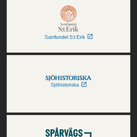
Samfundet S:t Erik
Sjöhistoriska