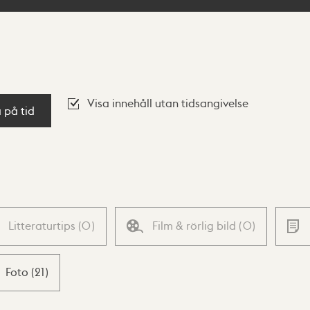
Visa innehåll utan tidsangivelse
a på tid
Litteraturtips
(
0
)
Film & rörlig bild
(
0
)
Foto
(
21
)