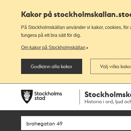
Kakor på stockholmskallan
.st
På Stockholmskällan använder vi kakor, cookies, för a
fungera på ett bra sätt för dig.
Om kakor på Stockholmskällan
Godkänn alla kakor
Välj vilka kak
Till
Till
Stockholmsk
navigationen
huvudinnehållet
Historia i ord, ljud oc
Sök
Fritextsök