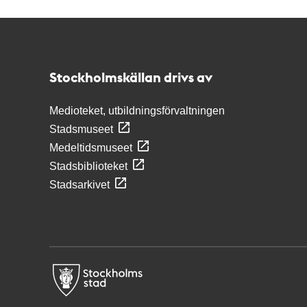
Kontakt
Stockholmskällan
Stockholmskällan drivs av
Medioteket, utbildningsförvaltningen
Stadsmuseet
Medeltidsmuseet
Stadsbiblioteket
Stadsarkivet