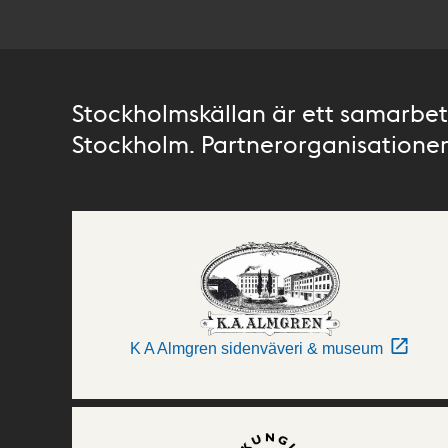
Stockholmskällan är ett samarbete
Stockholm. Partnerorganisationer 
K A Almgren sidenväveri & museum