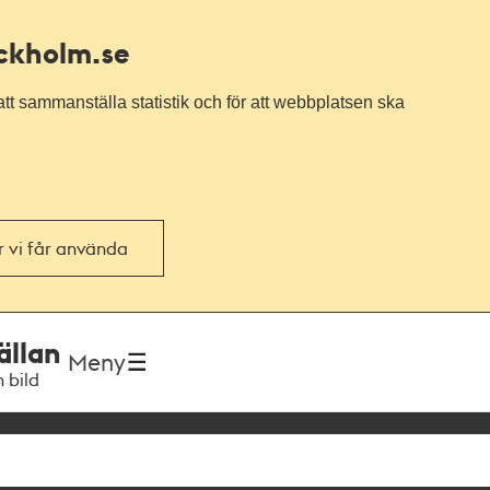
ockholm.se
tt sammanställa statistik och för att webbplatsen ska
or vi får använda
ällan
Meny
h bild