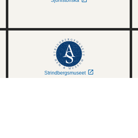
Sjöhistoriska
Strindbergsmuseet