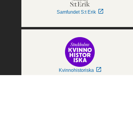
Samfundet S:t Erik
Kvinnohistoriska
Världskulturmuseerna