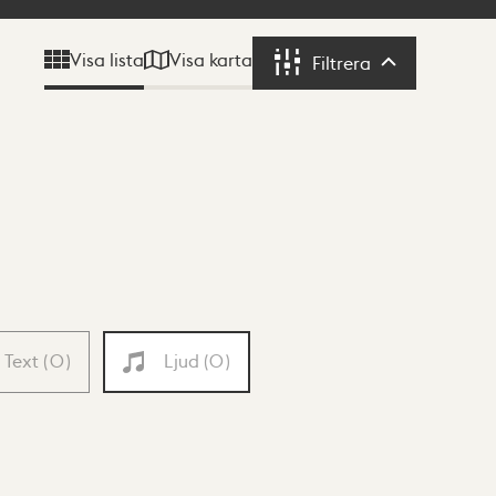
Visa karta
Visa lista
Filtrera
Filtrera
Text
(
0
)
Ljud
(
0
)