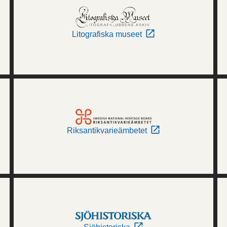
Litografiska museet
Riksantikvarieämbetet