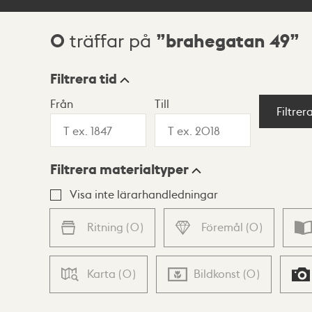
0
brahegatan 49
träffar på
Sökresultat
Filtrera tid
Från
Till
Visningsläge
Filtrer
Filtrera materialtyper
Lista
Karta
Visa inte lärarhandledningar
Ritning
(
0
)
Föremål
(
0
)
Karta
(
0
)
Bildkonst
(
0
)