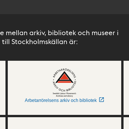
 mellan arkiv, bibliotek och museer i
till Stockholmskällan är:
Arbetarrörelsens arkiv och bibliotek