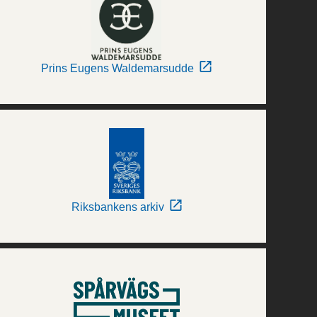
Prins Eugens Waldemarsudde
Riksbankens arkiv