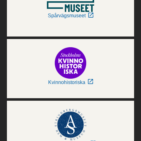
Spårvägsmuseet
Kvinnohistoriska