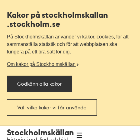
Kakor på stockholmskallan
.stockholm.se
På Stockholmskällan använder vi kakor, cookies, för att
sammanställa statistik och för att webbplatsen ska
fungera på ett bra sätt för dig.
Om kakor på Stockholmskällan
Godkänn alla kakor
Välj vilka kakor vi får använda
Till
Till
Stockholmskällan
navigationen
huvudinnehållet
Historia i ord, ljud och bild