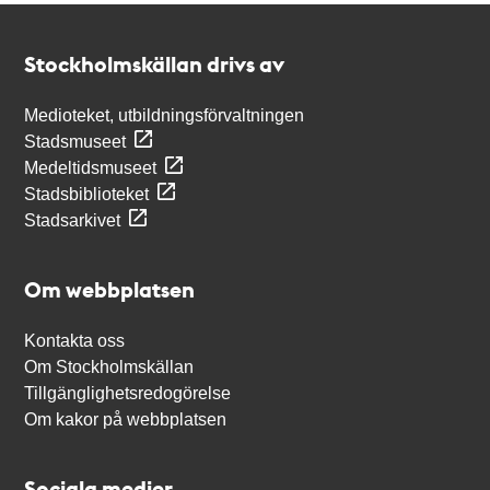
Kontakt
Stockholmskällan
Stockholmskällan drivs av
Medioteket, utbildningsförvaltningen
Stadsmuseet
Medeltidsmuseet
Stadsbiblioteket
Stadsarkivet
Om webbplatsen
Kontakta oss
Om Stockholmskällan
Tillgänglighetsredogörelse
Om kakor på webbplatsen
Sociala medier