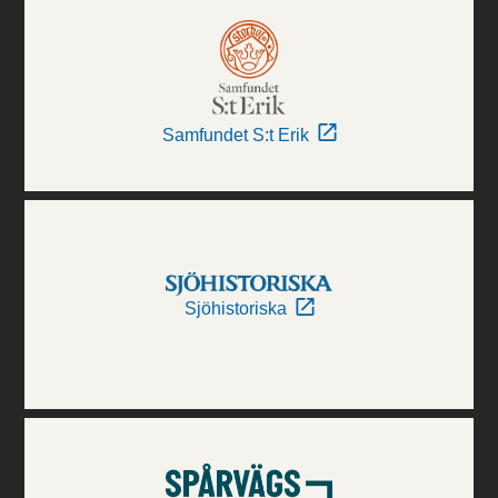
Samfundet S:t Erik
Sjöhistoriska