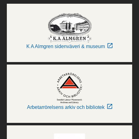
K A Almgren sidenväveri & museum
Arbetarrörelsens arkiv och bibliotek