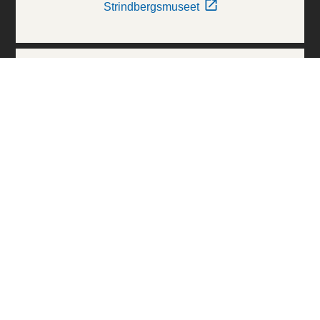
Strindbergsmuseet
Thielska Galleriet
Världskulturmuseerna