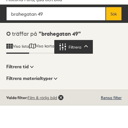
Sök
Fritextsök
Sök
Sökresultat
0
träffar på
brahegatan 49
Visa karta
Visa lista
Filtrera
Filtrera
Filtrera tid
Filtrera materialtyper
Visningsläge
Totalt
Valda filter:
Film & rörlig bild
Rensa filter
0
träffar
Lista
Karta