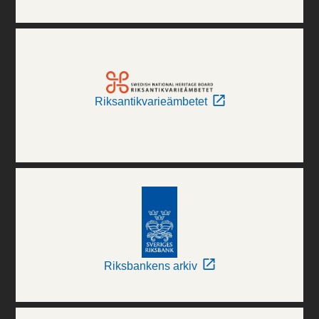
Riksantikvarieämbetet
Riksbankens arkiv