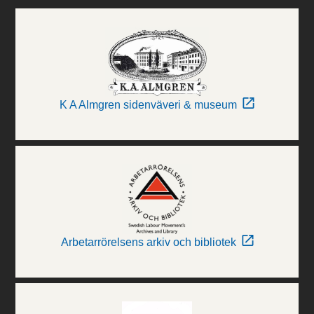
K A Almgren sidenväveri & museum
Arbetarrörelsens arkiv och bibliotek