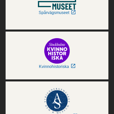
Spårvägsmuseet
Kvinnohistoriska