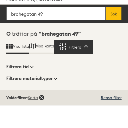
Sök
Fritextsök
Sök
Sökresultat
0
träffar på
brahegatan 49
Visa karta
Visa lista
Filtrera
Filtrera
Filtrera tid
Filtrera materialtyper
Visningsläge
Totalt
Valda filter:
Karta
Rensa filter
0
träffar
Lista
Karta