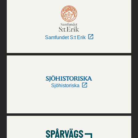
Samfundet S:t Erik
Sjöhistoriska