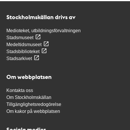
Kontakt
Stockholmskällan
Stockholmskällan drivs av
Medioteket, utbildningsförvaltningen
Stadsmuseet
Medeltidsmuseet
Stadsbiblioteket
Stadsarkivet
Om webbplatsen
Kontakta oss
Om Stockholmskällan
Tillgänglighetsredogörelse
Om kakor på webbplatsen
Sociala medier