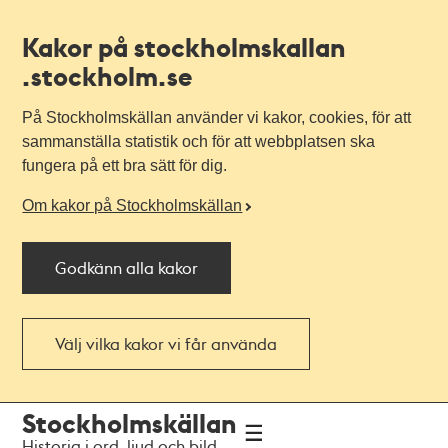
Kakor på stockholmskallan
.stockholm.se
På Stockholmskällan använder vi kakor, cookies, för att
sammanställa statistik och för att webbplatsen ska
fungera på ett bra sätt för dig.
Om kakor på Stockholmskällan
Godkänn alla kakor
Välj vilka kakor vi får använda
Till
Till
Stockholmskällan
navigationen
huvudinnehållet
Historia i ord, ljud och bild