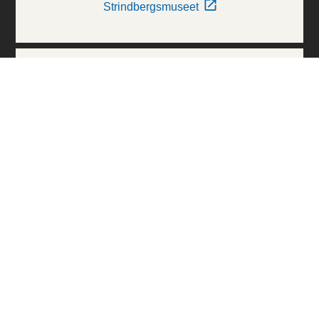
Strindbergsmuseet
Thielska Galleriet
Världskulturmuseerna