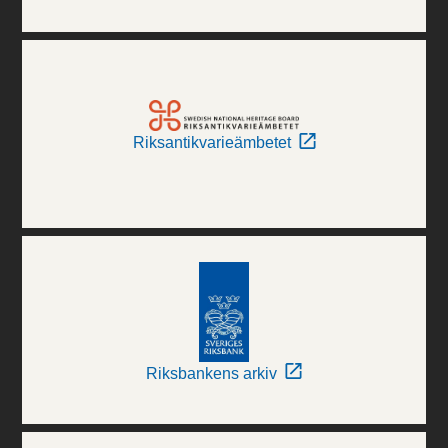
Riksantikvarieämbetet
Riksbankens arkiv