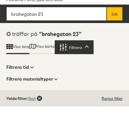
Sök
Fritextsök
Sök
Sökresultat
0
träffar på
brahegatan 23
Visa karta
Visa lista
Filtrera
Filtrera
Filtrera tid
Filtrera materialtyper
Visningsläge
Totalt
Valda filter:
Text
Rensa filter
0
träffar
Lista
Karta