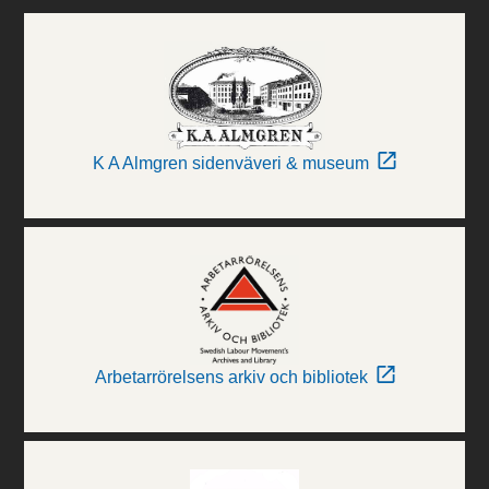
K A Almgren sidenväveri & museum
Arbetarrörelsens arkiv och bibliotek