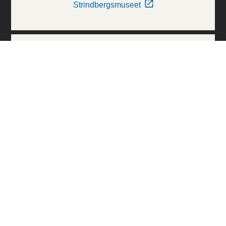
Strindbergsmuseet
Thielska Galleriet
Världskulturmuseerna