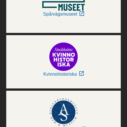
Spårvägsmuseet
Kvinnohistoriska