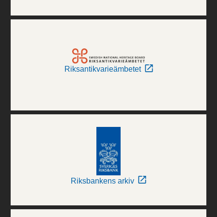
Riksantikvarieämbetet
Riksbankens arkiv