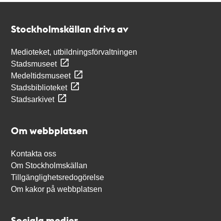
Kontakt
Stockholmskällan
Stockholmskällan drivs av
Medioteket, utbildningsförvaltningen
Stadsmuseet
Medeltidsmuseet
Stadsbiblioteket
Stadsarkivet
Om webbplatsen
Kontakta oss
Om Stockholmskällan
Tillgänglighetsredogörelse
Om kakor på webbplatsen
Sociala medier