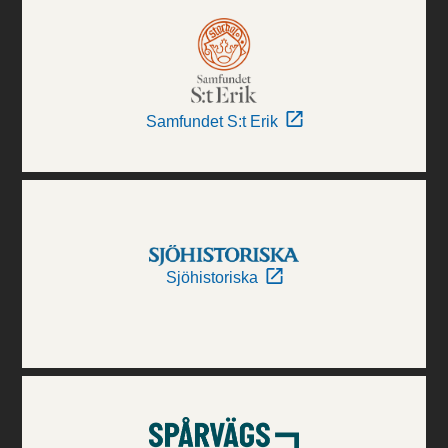
Samfundet S:t Erik
Sjöhistoriska