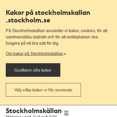
Kakor på stockholmskallan
.stockholm.se
På Stockholmskällan använder vi kakor, cookies, för att
sammanställa statistik och för att webbplatsen ska
fungera på ett bra sätt för dig.
Om kakor på Stockholmskällan
Godkänn alla kakor
Välj vilka kakor vi får använda
Till
Till
Stockholmskällan
navigationen
huvudinnehållet
Historia i ord, ljud och bild