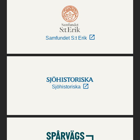
Samfundet S:t Erik
Sjöhistoriska