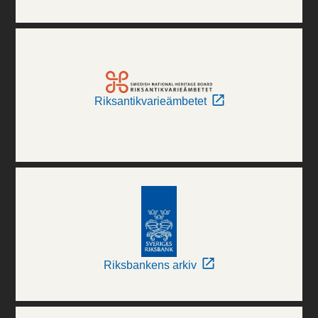
Riksantikvarieämbetet
Riksbankens arkiv