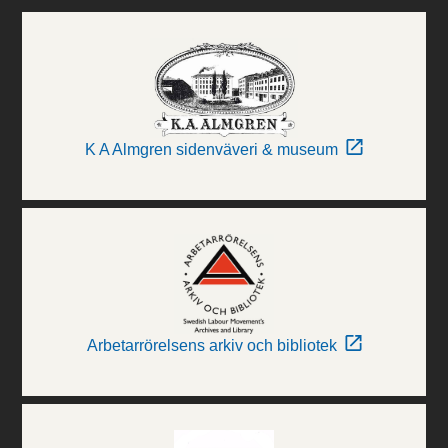
K A Almgren sidenväveri & museum
Arbetarrörelsens arkiv och bibliotek