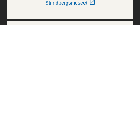
Strindbergsmuseet
Thielska Galleriet
Världskulturmuseerna