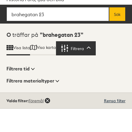
Sök
Fritextsök
Sök
Sökresultat
0
träffar på
brahegatan 23
Visa karta
Visa lista
Filtrera
Filtrera
Filtrera tid
Filtrera materialtyper
Visningsläge
Totalt
Valda filter:
Föremål
Rensa filter
0
träffar
Lista
Karta