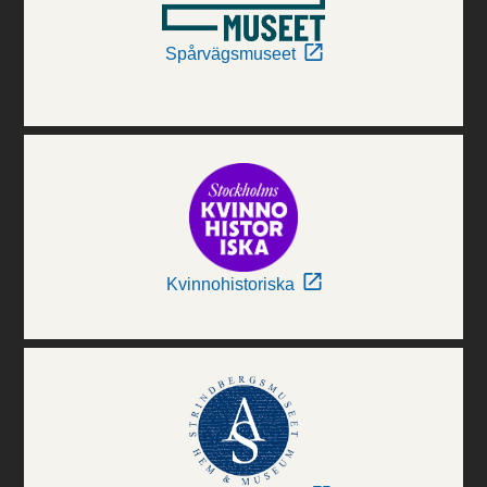
Spårvägsmuseet
Kvinnohistoriska