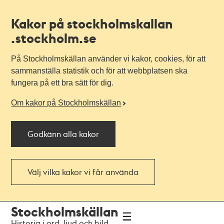
Kakor på stockholmskallan
.stockholm.se
På Stockholmskällan använder vi kakor, cookies, för att
sammanställa statistik och för att webbplatsen ska
fungera på ett bra sätt för dig.
Om kakor på Stockholmskällan
Godkänn alla kakor
Välj vilka kakor vi får använda
Till
Till
Stockholmskällan
navigationen
huvudinnehållet
Historia i ord, ljud och bild