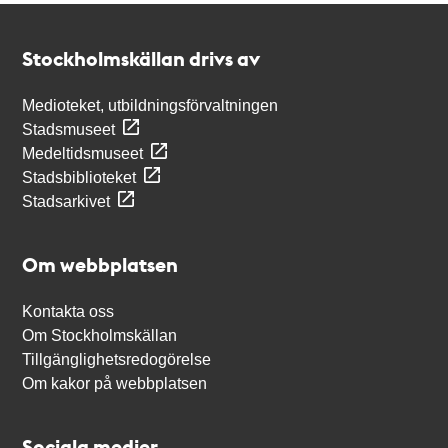
Kontakt
Stockholmskällan
Stockholmskällan drivs av
Medioteket, utbildningsförvaltningen
Stadsmuseet
Medeltidsmuseet
Stadsbiblioteket
Stadsarkivet
Om webbplatsen
Kontakta oss
Om Stockholmskällan
Tillgänglighetsredogörelse
Om kakor på webbplatsen
Sociala medier