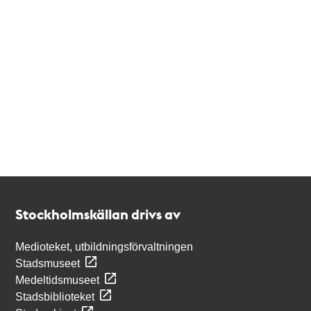
Kontakt
Stockholmskällan
Stockholmskällan drivs av
Medioteket, utbildningsförvaltningen
Stadsmuseet
Medeltidsmuseet
Stadsbiblioteket