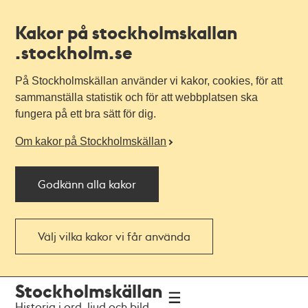
Kakor på stockholmskallan
.stockholm.se
På Stockholmskällan använder vi kakor, cookies, för att
sammanställa statistik och för att webbplatsen ska
fungera på ett bra sätt för dig.
Om kakor på Stockholmskällan
Godkänn alla kakor
Välj vilka kakor vi får använda
Till
Till
Stockholmskällan
navigationen
huvudinnehållet
Historia i ord, ljud och bild