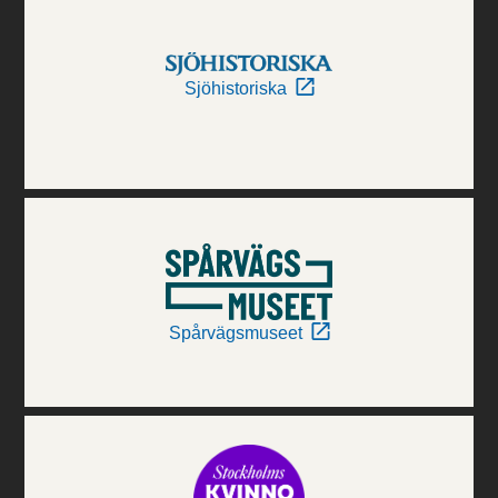
Sjöhistoriska
Spårvägsmuseet