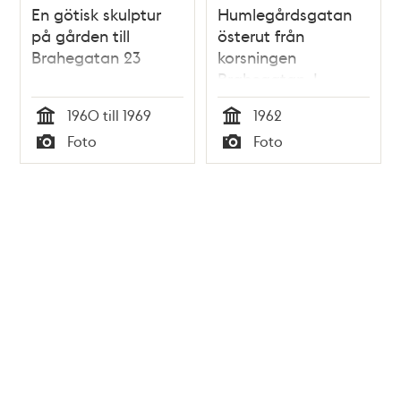
En götisk skulptur
Humlegårdsgatan
på gården till
österut från
Brahegatan 23
korsningen
Brahegatan. I
bakgrunden
1960 till 1969
1962
kvarteret
Tid
Tid
Foto
Foto
Repslagaren
Typ
Typ