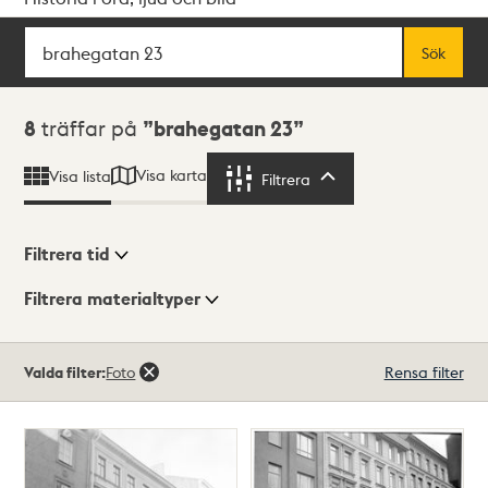
Sök
Fritextsök
Sök
Sökresultat
8
träffar på
brahegatan 23
Visa karta
Visa lista
Filtrera
Filtrera
Filtrera tid
Filtrera materialtyper
Visningsläge
Totalt
Valda filter:
Foto
Rensa filter
8
träffar
Lista
Karta