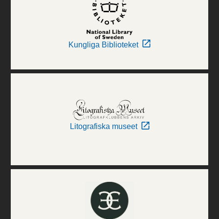
Kungliga Biblioteket
Litografiska museet