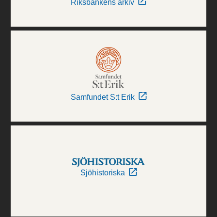
Riksbankens arkiv
Samfundet S:t Erik
Sjöhistoriska