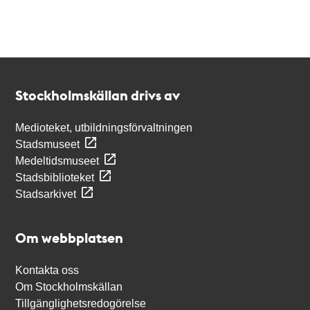
Kontakt
Stockholmskällan
Stockholmskällan drivs av
Medioteket, utbildningsförvaltningen
Stadsmuseet
Medeltidsmuseet
Stadsbiblioteket
Stadsarkivet
Om webbplatsen
Kontakta oss
Om Stockholmskällan
Tillgänglighetsredogörelse