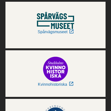
Spårvägsmuseet
Kvinnohistoriska