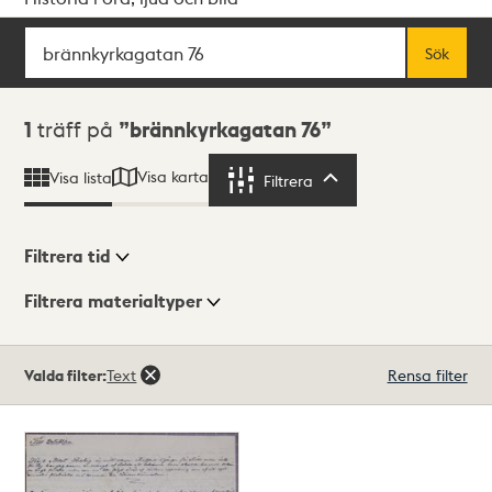
Sök
Fritextsök
Sök
Sökresultat
1
träff på
brännkyrkagatan 76
Visa karta
Visa lista
Filtrera
Filtrera
Filtrera tid
Filtrera materialtyper
Visningsläge
Totalt
Valda filter:
Text
Rensa filter
1
träffar
Lista
Karta