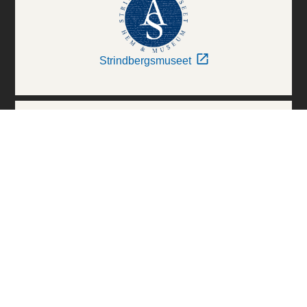
Strindbergsmuseet
Thielska Galleriet