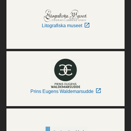
Litografiska museet
Prins Eugens Waldemarsudde