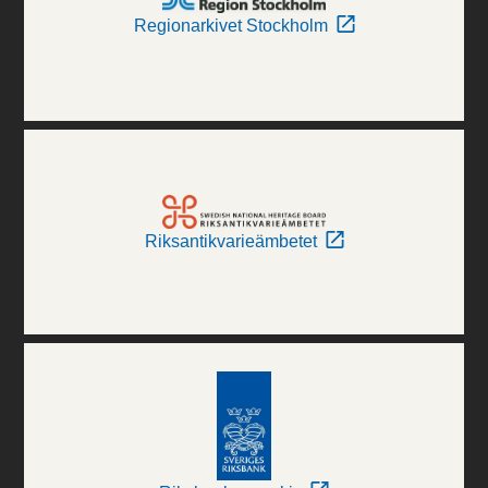
Regionarkivet Stockholm
Riksantikvarieämbetet