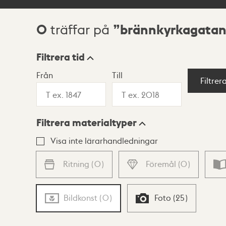
0
brännkyrkagatan
träffar på
Sökresultat
Filtrera tid
Från
Till
Visningsläge
Filtrer
Filtrera materialtyper
Lista
Karta
Visa inte lärarhandledningar
Ritning
(
0
)
Föremål
(
0
)
Bildkonst
(
0
)
Foto
(
25
)