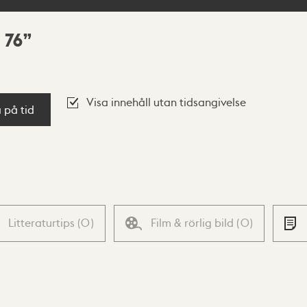
 76
Visa innehåll utan tidsangivelse
a på tid
Litteraturtips
(
0
)
Film & rörlig bild
(
0
)