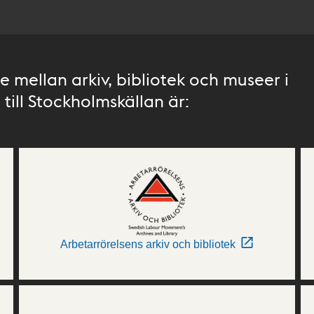
 mellan arkiv, bibliotek och museer i
till Stockholmskällan är:
Arbetarrörelsens arkiv och bibliotek