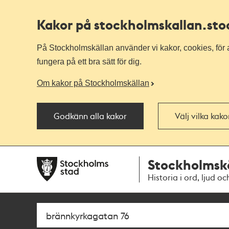
Kakor på stockholmskallan
.st
På Stockholmskällan använder vi kakor, cookies, för a
fungera på ett bra sätt för dig.
Om kakor på Stockholmskällan
Godkänn alla kakor
Välj vilka kak
Till
Till
Stockholmsk
navigationen
huvudinnehållet
Historia i ord, ljud oc
Sök
Fritextsök