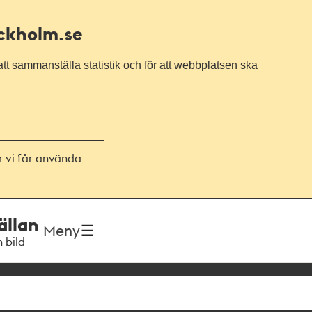
ockholm.se
tt sammanställa statistik och för att webbplatsen ska
or vi får använda
ällan
Meny
h bild