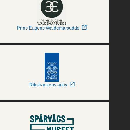
Prins Eugens Waldemarsudde
Riksbankens arkiv