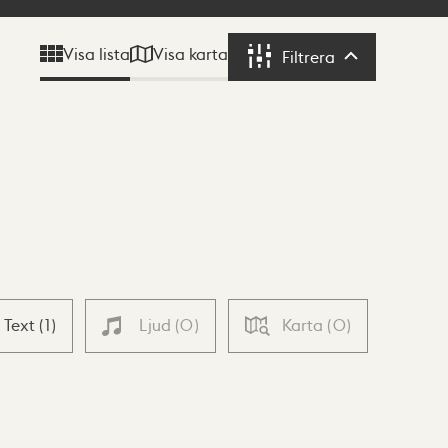
Visa karta
Visa lista
Filtrera
Filtrera
Text
(
1
)
Ljud
(
0
)
Karta
(
0
)