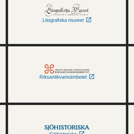
Litografiska museet
Riksantikvarieämbetet