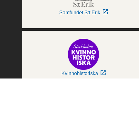
Samfundet S:t Erik
Kvinnohistoriska
Världskulturmuseerna