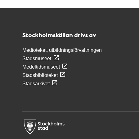
Kontakt
Stockholmskällan
Stockholmskällan drivs av
Medioteket, utbildningsförvaltningen
Stadsmuseet
Medeltidsmuseet
Stadsbiblioteket
Stadsarkivet