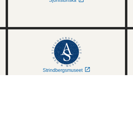
Sjöhistoriska
Strindbergsmuseet