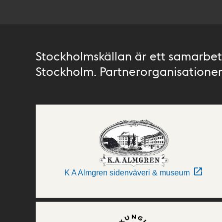
Stockholmskällan är ett samarbete
Stockholm. Partnerorganisationer 
K A Almgren sidenväveri & museum