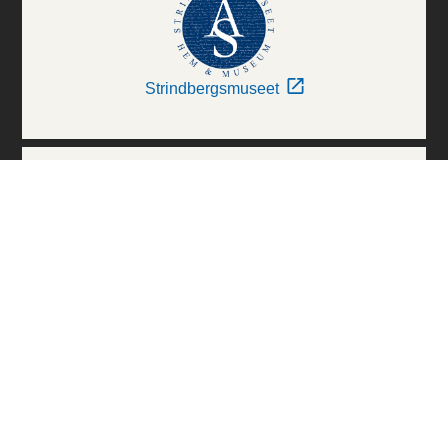
Strindbergsmuseet
Thielska Galleriet