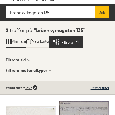
Sök
Fritextsök
Sök
Sökresultat
2
träffar på
brännkyrkagatan 135
Visa karta
Visa lista
Filtrera
Filtrera
Filtrera tid
Filtrera materialtyper
Visningsläge
Totalt
Valda filter:
Text
Rensa filter
2
träffar
Lista
Karta