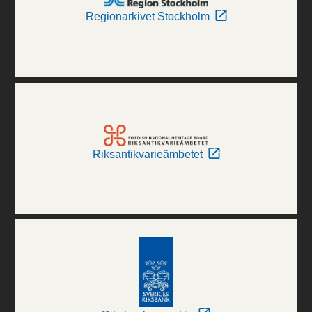
Regionarkivet Stockholm
Riksantikvarieämbetet