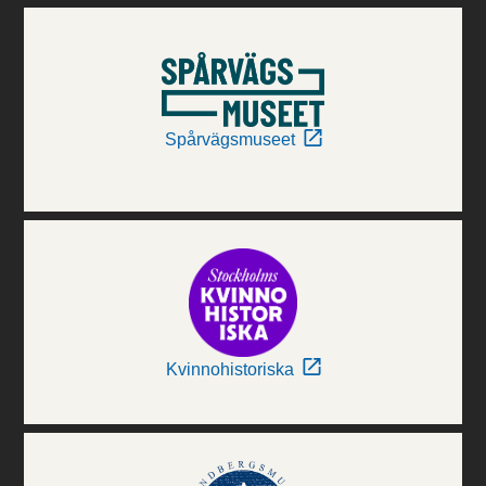
Spårvägsmuseet
Kvinnohistoriska