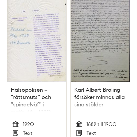
Hälsopolisen –
Karl Albert Broling
”råttsmuts” och
försöker minnas alla
”spindelväf” i
sina stölder
matbutik - 1920
1920
1882 till 1900
Tid
Tid
Text
Text