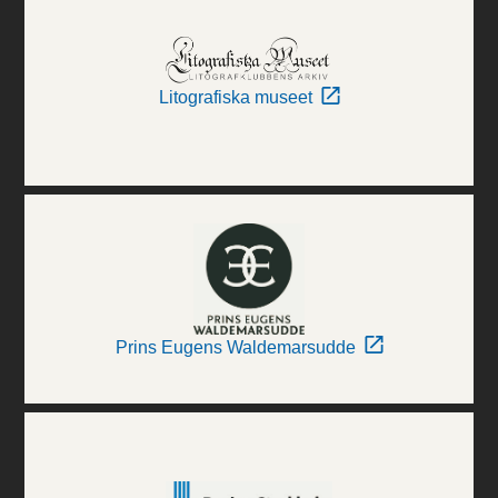
Litografiska museet
Prins Eugens Waldemarsudde