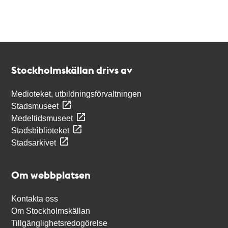
Kontakt
Stockholmskällan
Stockholmskällan drivs av
Medioteket, utbildningsförvaltningen
Stadsmuseet
Medeltidsmuseet
Stadsbiblioteket
Stadsarkivet
Om webbplatsen
Kontakta oss
Om Stockholmskällan
Tillgänglighetsredogörelse