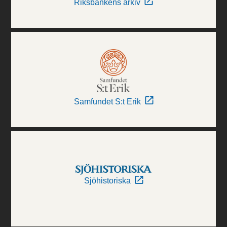
Riksbankens arkiv
Samfundet S:t Erik
Sjöhistoriska