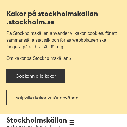
Kakor på stockholmskallan
.stockholm.se
På Stockholmskällan använder vi kakor, cookies, för att
sammanställa statistik och för att webbplatsen ska
fungera på ett bra sätt för dig.
Om kakor på Stockholmskällan
Godkänn alla kakor
Välj vilka kakor vi får använda
Till
Till
Stockholmskällan
navigationen
huvudinnehållet
Historia i ord, ljud och bild