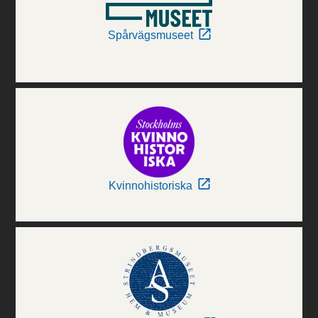
Spårvägsmuseet
Kvinnohistoriska