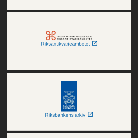
Riksantikvarieämbetet
Riksbankens arkiv