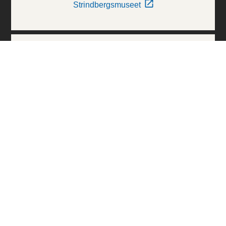
Strindbergsmuseet
Thielska Galleriet
Världskulturmuseerna