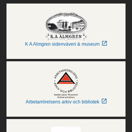
K A Almgren sidenväveri & museum
Arbetarrörelsens arkiv och bibliotek