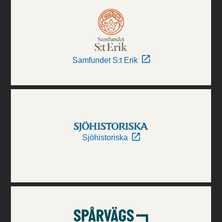
Samfundet S:t Erik
Sjöhistoriska