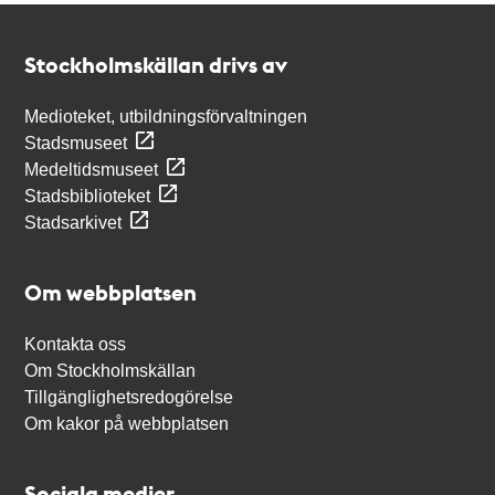
Kontakt
Stockholmskällan
Stockholmskällan drivs av
Medioteket, utbildningsförvaltningen
Stadsmuseet
Medeltidsmuseet
Stadsbiblioteket
Stadsarkivet
Om webbplatsen
Kontakta oss
Om Stockholmskällan
Tillgänglighetsredogörelse
Om kakor på webbplatsen
Sociala medier