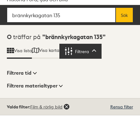
Sök
Fritextsök
Sök
Sökresultat
0
träffar på
brännkyrkagatan 135
Visa karta
Visa lista
Filtrera
Filtrera
Filtrera tid
Filtrera materialtyper
Visningsläge
Totalt
Valda filter:
Film & rörlig bild
Rensa filter
0
träffar
Lista
Karta