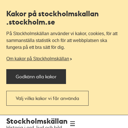
Kakor på stockholmskallan
.stockholm.se
På Stockholmskällan använder vi kakor, cookies, för att
sammanställa statistik och för att webbplatsen ska
fungera på ett bra sätt för dig.
Om kakor på Stockholmskällan
Godkänn alla kakor
Välj vilka kakor vi får använda
Till
Till
Stockholmskällan
navigationen
huvudinnehållet
Historia i ord, ljud och bild