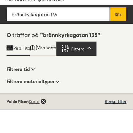
Sök
Fritextsök
Sök
Sökresultat
0
träffar på
brännkyrkagatan 135
Visa karta
Visa lista
Filtrera
Filtrera
Filtrera tid
Filtrera materialtyper
Visningsläge
Totalt
Valda filter:
Karta
Rensa filter
0
träffar
Lista
Karta