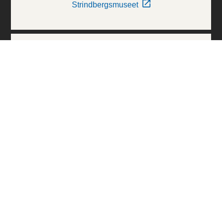
Strindbergsmuseet
Thielska Galleriet
Världskulturmuseerna