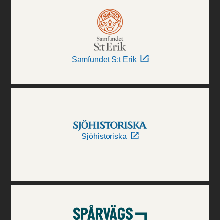
Samfundet S:t Erik
Sjöhistoriska