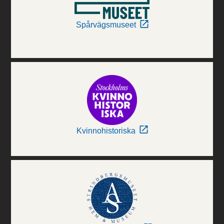
Spårvägsmuseet
Kvinnohistoriska