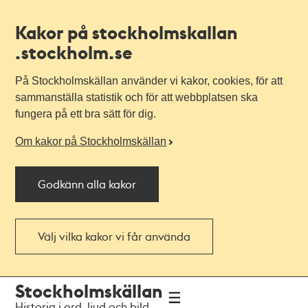
Kakor på stockholmskallan
.stockholm.se
På Stockholmskällan använder vi kakor, cookies, för att
sammanställa statistik och för att webbplatsen ska
fungera på ett bra sätt för dig.
Om kakor på Stockholmskällan
Godkänn alla kakor
Välj vilka kakor vi får använda
Till
Till
Stockholmskällan
navigationen
huvudinnehållet
Historia i ord, ljud och bild