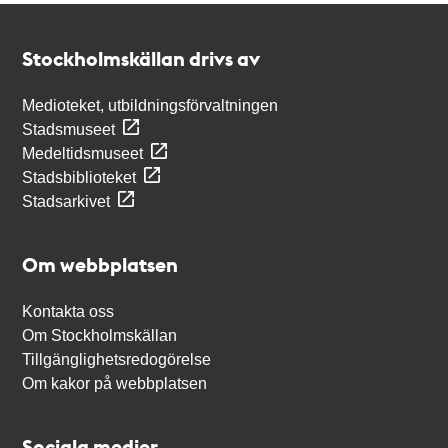
Kontakt
Stockholmskällan
Stockholmskällan drivs av
Medioteket, utbildningsförvaltningen
Stadsmuseet
Medeltidsmuseet
Stadsbiblioteket
Stadsarkivet
Om webbplatsen
Kontakta oss
Om Stockholmskällan
Tillgänglighetsredogörelse
Om kakor på webbplatsen
Sociala medier