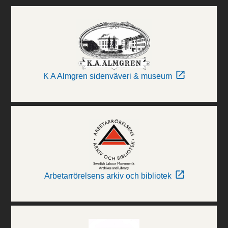
K A Almgren sidenväveri & museum
Arbetarrörelsens arkiv och bibliotek