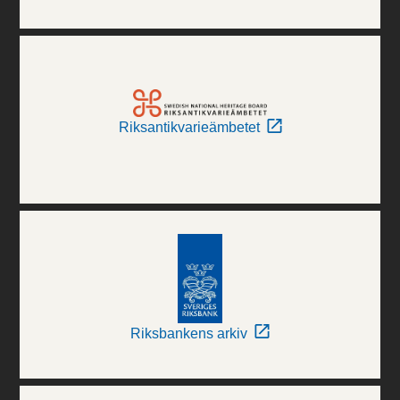
Riksantikvarieämbetet
Riksbankens arkiv