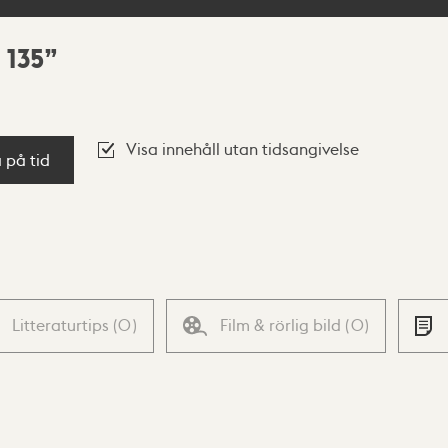
 135
Visa innehåll utan tidsangivelse
a på tid
Litteraturtips
(
0
)
Film & rörlig bild
(
0
)