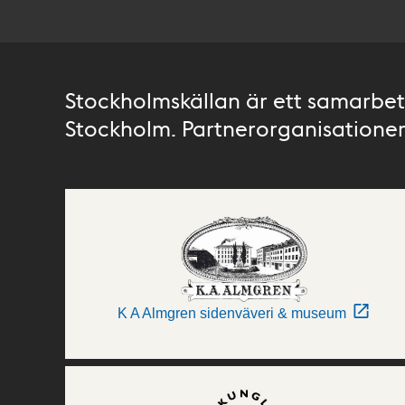
Stockholmskällan är ett samarbete
Stockholm. Partnerorganisationer 
K A Almgren sidenväveri & museum