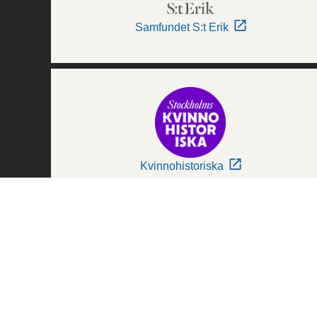
Samfundet S:t Erik
Kvinnohistoriska
Världskulturmuseerna