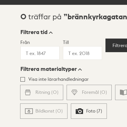
0
brännkyrkagatan
träffar på
Sökresultat
Filtrera tid
Från
Till
Visningsläge
Filtrer
Filtrera materialtyper
Lista
Karta
Visa inte lärarhandledningar
Ritning
(
0
)
Föremål
(
0
)
Bildkonst
(
0
)
Foto
(
7
)