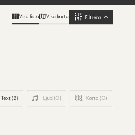
Visa karta
Visa lista
Filtrera
Filtrera
Text
(
2
)
Ljud
(
0
)
Karta
(
0
)