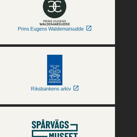
Prins Eugens Waldemarsudde
Riksbankens arkiv