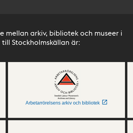
 mellan arkiv, bibliotek och museer i
till Stockholmskällan är:
Arbetarrörelsens arkiv och bibliotek