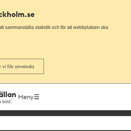
ockholm.se
tt sammanställa statistik och för att webbplatsen ska
or vi får använda
ällan
Meny
h bild