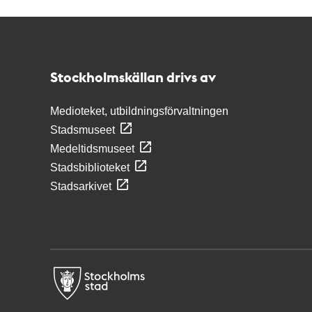
Kontakt
Stockholmskällan
Stockholmskällan drivs av
Medioteket, utbildningsförvaltningen
Stadsmuseet
Medeltidsmuseet
Stadsbiblioteket
Stadsarkivet