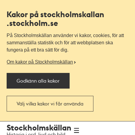
Kakor på stockholmskallan
.stockholm.se
På Stockholmskällan använder vi kakor, cookies, för att
sammanställa statistik och för att webbplatsen ska
fungera på ett bra sätt för dig.
Om kakor på Stockholmskällan
Godkänn alla kakor
Välj vilka kakor vi får använda
Till
Till
Stockholmskällan
navigationen
huvudinnehållet
Historia i ord, ljud och bild