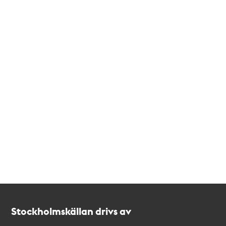
Kontakt
Stockholmskällan
Stockholmskällan drivs av