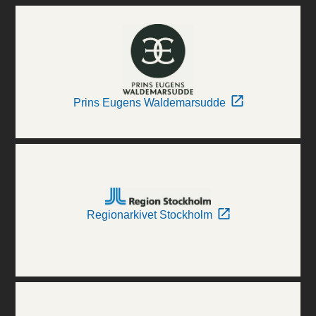
Prins Eugens Waldemarsudde
Regionarkivet Stockholm