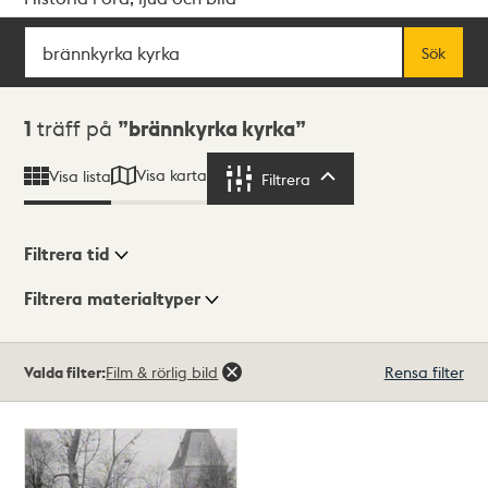
Sök
Fritextsök
Sök
Sökresultat
1
träff på
brännkyrka kyrka
Visa karta
Visa lista
Filtrera
Filtrera
Filtrera tid
Filtrera materialtyper
Visningsläge
Totalt
Valda filter:
Film & rörlig bild
Rensa filter
1
träffar
Lista
Karta