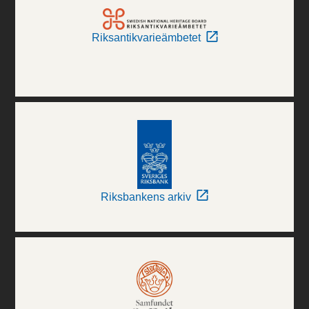
Riksantikvarieämbetet
Riksbankens arkiv