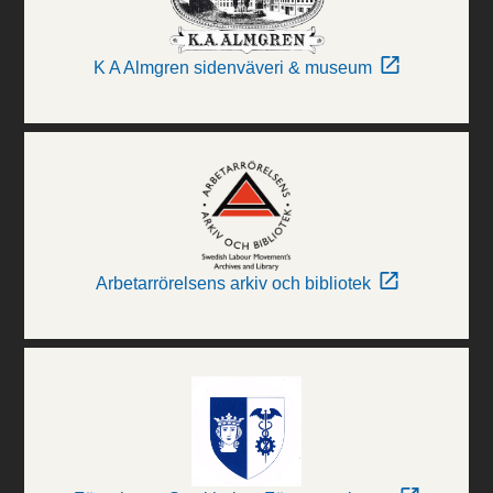
K A Almgren sidenväveri & museum
Arbetarrörelsens arkiv och bibliotek