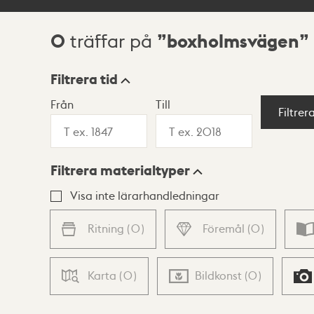
0
boxholmsvägen
träffar på
Sökresultat
Filtrera tid
Från
Till
Visningsläge
Filtrer
Filtrera materialtyper
Lista
Karta
Visa inte lärarhandledningar
Ritning
(
0
)
Föremål
(
0
)
Karta
(
0
)
Bildkonst
(
0
)