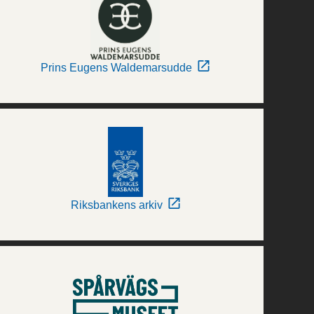
Prins Eugens Waldemarsudde
Riksbankens arkiv