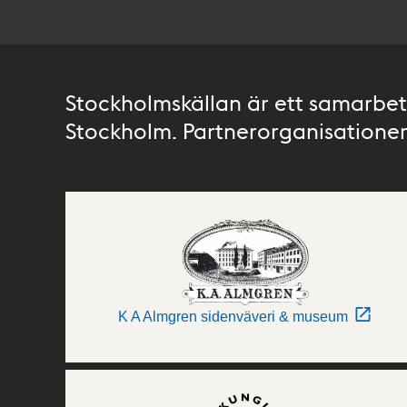
Stockholmskällan är ett samarbete
Stockholm. Partnerorganisationer 
K A Almgren sidenväveri & museum