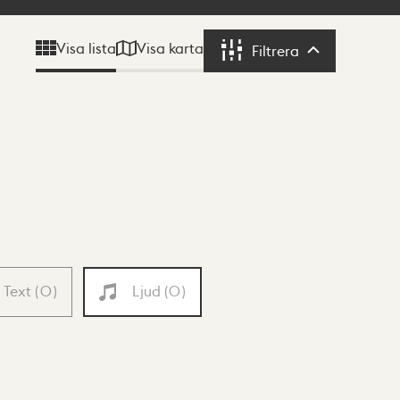
Visa karta
Visa lista
Filtrera
Filtrera
Text
(
0
)
Ljud
(
0
)