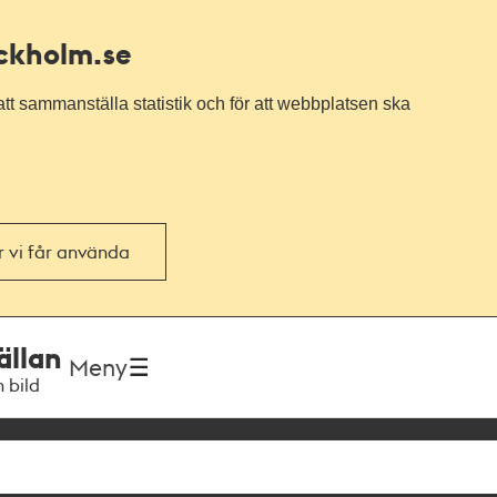
ockholm.se
tt sammanställa statistik och för att webbplatsen ska
or vi får använda
ällan
Meny
h bild