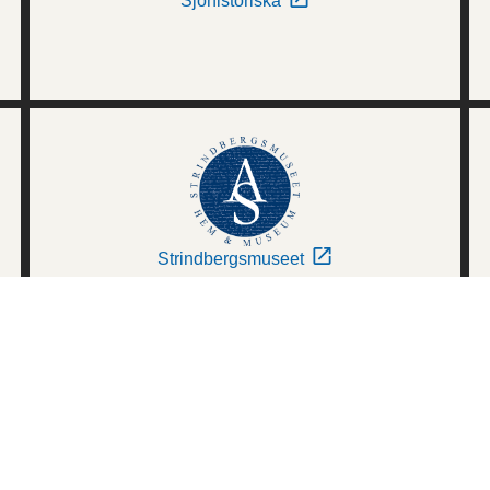
Sjöhistoriska
Strindbergsmuseet