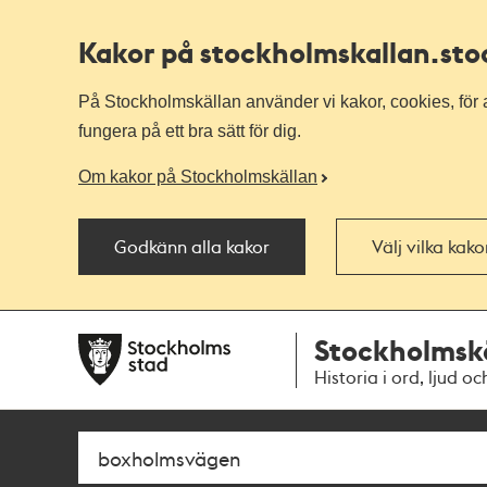
Kakor på stockholmskallan
.st
På Stockholmskällan använder vi kakor, cookies, för a
fungera på ett bra sätt för dig.
Om kakor på Stockholmskällan
Godkänn alla kakor
Välj vilka kak
Till
Till
Stockholmsk
navigationen
huvudinnehållet
Historia i ord, ljud oc
Sök
Fritextsök