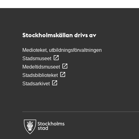
Kontakt
Stockholmskällan
Stockholmskällan drivs av
Medioteket, utbildningsförvaltningen
Stadsmuseet
Medeltidsmuseet
Stadsbiblioteket
Stadsarkivet