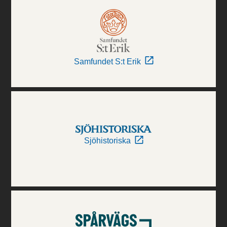
Samfundet S:t Erik
Sjöhistoriska