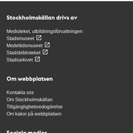
Kontakt
Stockholmskällan
Stockholmskällan drivs av
Medioteket, utbildningsförvaltningen
Stadsmuseet
Medeltidsmuseet
Stadsbiblioteket
Stadsarkivet
Om webbplatsen
Kontakta oss
Om Stockholmskällan
Tillgänglighetsredogörelse
Om kakor på webbplatsen
Sociala medier