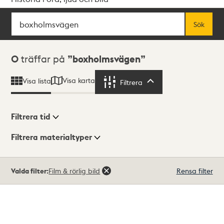
Sök
Fritextsök
Sök
Sökresultat
0
träffar på
boxholmsvägen
Visa karta
Visa lista
Filtrera
Filtrera
Filtrera tid
Filtrera materialtyper
Visningsläge
Totalt
Valda filter:
Film & rörlig bild
Rensa filter
0
träffar
Lista
Karta