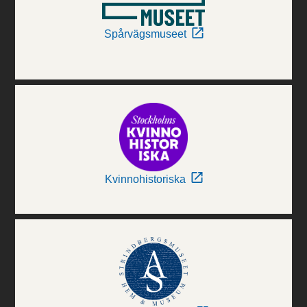
Spårvägsmuseet
Kvinnohistoriska