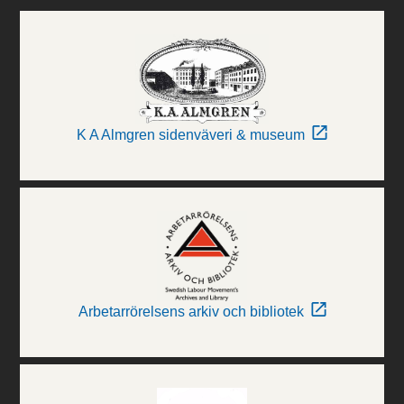
K A Almgren sidenväveri & museum
Arbetarrörelsens arkiv och bibliotek