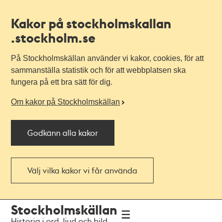
Kakor på stockholmskallan
.stockholm.se
På Stockholmskällan använder vi kakor, cookies, för att
sammanställa statistik och för att webbplatsen ska
fungera på ett bra sätt för dig.
Om kakor på Stockholmskällan
Godkänn alla kakor
Välj vilka kakor vi får använda
Till
Till
Stockholmskällan
navigationen
huvudinnehållet
Historia i ord, ljud och bild