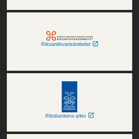
Riksantikvarieämbetet
Riksbankens arkiv