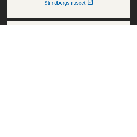
Strindbergsmuseet
Thielska Galleriet
Världskulturmuseerna