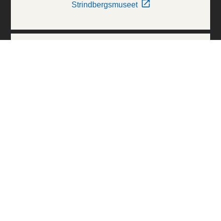
Strindbergsmuseet
Thielska Galleriet
Världskulturmuseerna