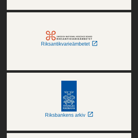
Riksantikvarieämbetet
Riksbankens arkiv