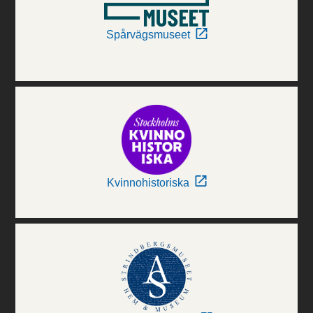
Spårvägsmuseet
Kvinnohistoriska