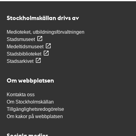
Kontakt
Stockholmskällan
Stockholmskällan drivs av
Medioteket, utbildningsförvaltningen
Stadsmuseet
Medeltidsmuseet
Stadsbiblioteket
Stadsarkivet
Om webbplatsen
Kontakta oss
Om Stockholmskällan
Tillgänglighetsredogörelse
Om kakor på webbplatsen
Sociala medier