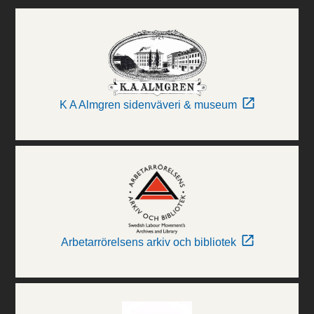
K A Almgren sidenväveri & museum
Arbetarrörelsens arkiv och bibliotek