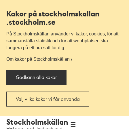
Kakor på stockholmskallan
.stockholm.se
På Stockholmskällan använder vi kakor, cookies, för att
sammanställa statistik och för att webbplatsen ska
fungera på ett bra sätt för dig.
Om kakor på Stockholmskällan
Godkänn alla kakor
Välj vilka kakor vi får använda
Till
Till
Stockholmskällan
navigationen
huvudinnehållet
Historia i ord, ljud och bild