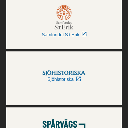
Samfundet S:t Erik
Sjöhistoriska