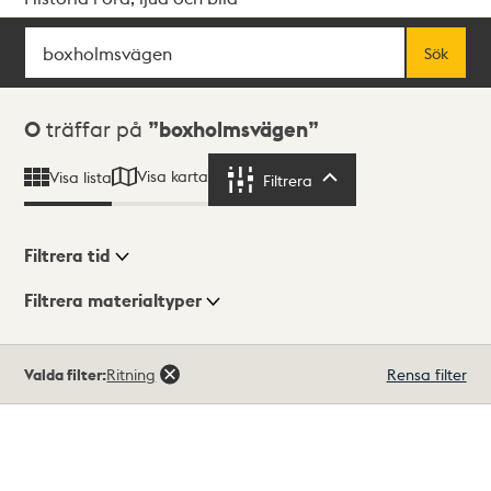
Sök
Fritextsök
Sök
Sökresultat
0
träffar på
boxholmsvägen
Visa karta
Visa lista
Filtrera
Filtrera
Filtrera tid
Filtrera materialtyper
Visningsläge
Totalt
Valda filter:
Ritning
Rensa filter
0
träffar
Lista
Karta