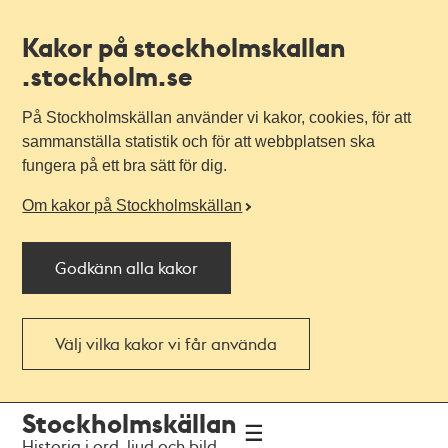
Kakor på stockholmskallan
.stockholm.se
På Stockholmskällan använder vi kakor, cookies, för att
sammanställa statistik och för att webbplatsen ska
fungera på ett bra sätt för dig.
Om kakor på Stockholmskällan
Godkänn alla kakor
Välj vilka kakor vi får använda
Till
Till
Stockholmskällan
navigationen
huvudinnehållet
Historia i ord, ljud och bild