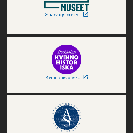
Spårvägsmuseet
Kvinnohistoriska