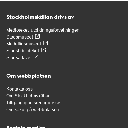
Kontakt
Stockholmskällan
Stockholmskällan drivs av
Medioteket, utbildningsförvaltningen
Stadsmuseet
Medeltidsmuseet
Stadsbiblioteket
Stadsarkivet
Om webbplatsen
Kontakta oss
Om Stockholmskällan
Tillgänglighetsredogörelse
Om kakor på webbplatsen
Sociala medier