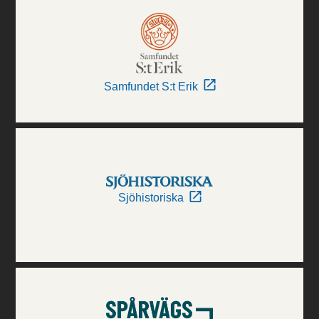
Samfundet S:t Erik
Sjöhistoriska