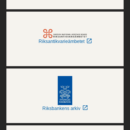
Riksantikvarieämbetet
Riksbankens arkiv