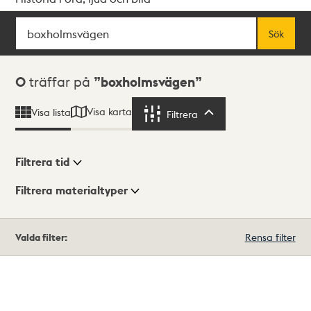
Sök
Fritextsök
Sök
Sökresultat
0
träffar på
boxholmsvägen
Visa karta
Visa lista
Filtrera
Filtrera
Filtrera tid
Filtrera materialtyper
Visningsläge
Totalt
Valda filter:
Rensa filter
0
träffar
Lista
Karta