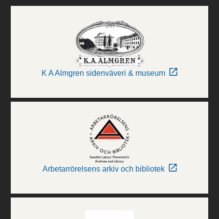
K A Almgren sidenväveri & museum
Arbetarrörelsens arkiv och bibliotek