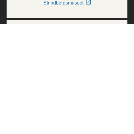
Strindbergsmuseet
Thielska Galleriet
Världskulturmuseerna