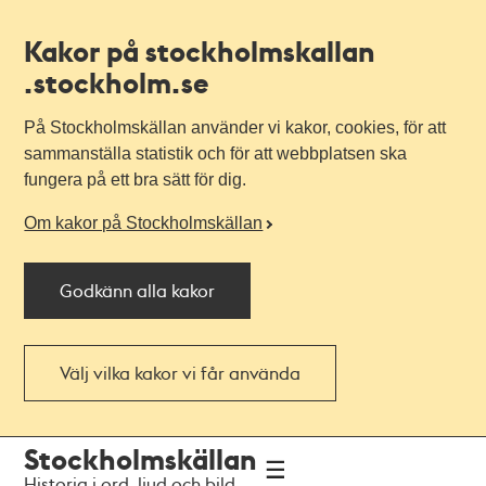
Kakor på stockholmskallan
.stockholm.se
På Stockholmskällan använder vi kakor, cookies, för att
sammanställa statistik och för att webbplatsen ska
fungera på ett bra sätt för dig.
Om kakor på Stockholmskällan
Godkänn alla kakor
Välj vilka kakor vi får använda
Till
Till
Stockholmskällan
navigationen
huvudinnehållet
Historia i ord, ljud och bild