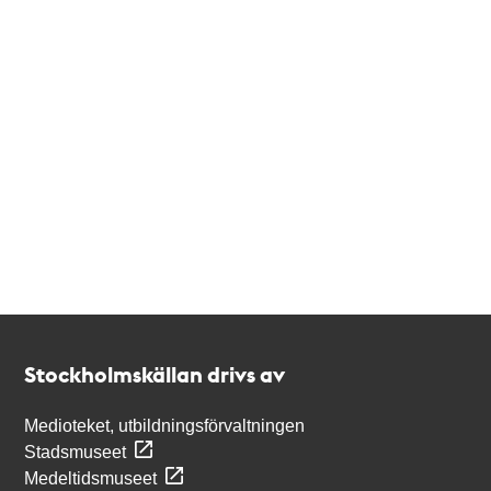
Kontakt
Stockholmskällan
Stockholmskällan drivs av
Medioteket, utbildningsförvaltningen
Stadsmuseet
Medeltidsmuseet