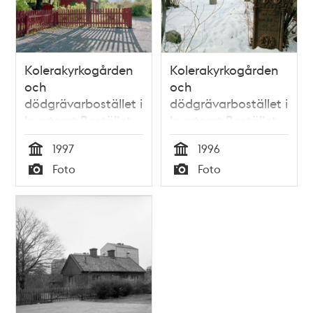
Kolerakyrkogården
Kolerakyrkogården
och
och
dödgrävarbostället i
dödgrävarbostället i
kvarteret Bostället
kvarteret Bostället
vid Skansbacken
vid Skansbacken,
1997
1996
vintertid
Tid
Tid
Foto
Foto
Typ
Typ