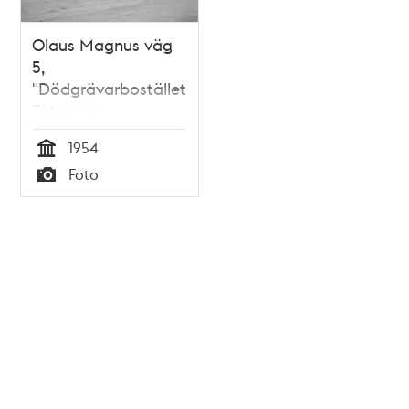
Olaus Magnus väg
5,
"Dödgrävarbostället",
öster om
Gullmarsplan
1954
Tid
Foto
Typ