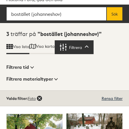
Sök
Fritextsök
Sök
Sökresultat
3
träffar på
bostället (johanneshov)
Visa karta
Visa lista
Filtrera
Filtrera
Filtrera tid
Filtrera materialtyper
Visningsläge
Totalt
Valda filter:
Foto
Rensa filter
3
träffar
Lista
Karta