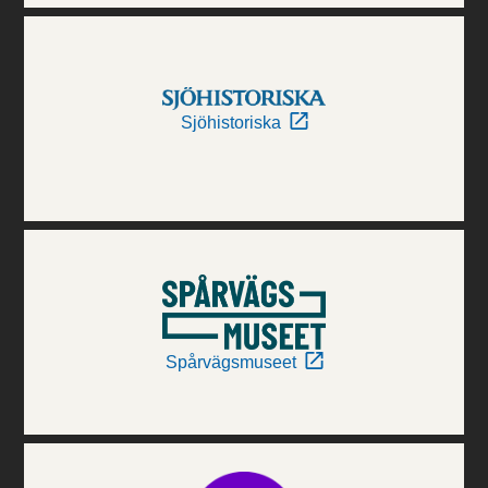
Sjöhistoriska
Spårvägsmuseet