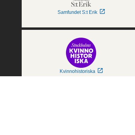
Samfundet S:t Erik
Kvinnohistoriska
Världskulturmuseerna