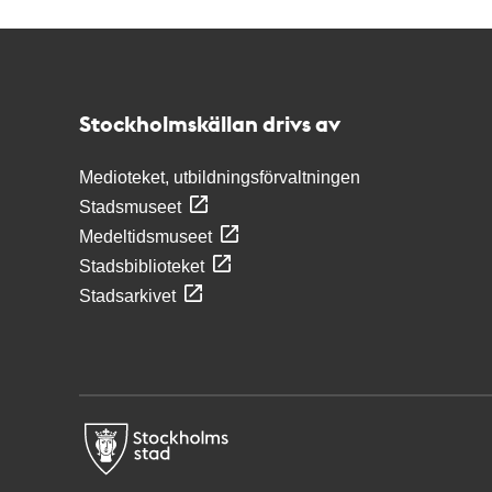
Kontakt
Stockholmskällan
Stockholmskällan drivs av
Medioteket, utbildningsförvaltningen
Stadsmuseet
Medeltidsmuseet
Stadsbiblioteket
Stadsarkivet