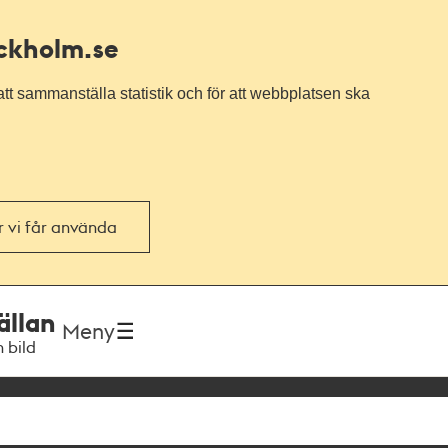
ockholm.se
tt sammanställa statistik och för att webbplatsen ska
or vi får använda
ällan
Meny
h bild