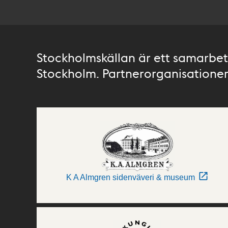
Stockholmskällan är ett samarbete
Stockholm. Partnerorganisationer 
K A Almgren sidenväveri & museum