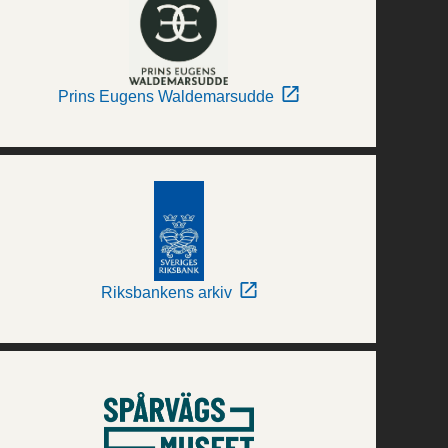
Prins Eugens Waldemarsudde
Riksbankens arkiv