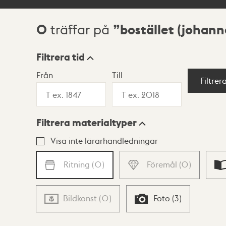
0
bostället (johann
träffar på
Sökresultat
Filtrera tid
Från
Till
Visningsläge
Filtrer
Filtrera materialtyper
Lista
Karta
Visa inte lärarhandledningar
Ritning
(
0
)
Föremål
(
0
)
Bildkonst
(
0
)
Foto
(
3
)