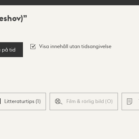
eshov)
Visa innehåll utan tidsangivelse
a på tid
Litteraturtips
(
1
)
Film & rörlig bild
(
0
)