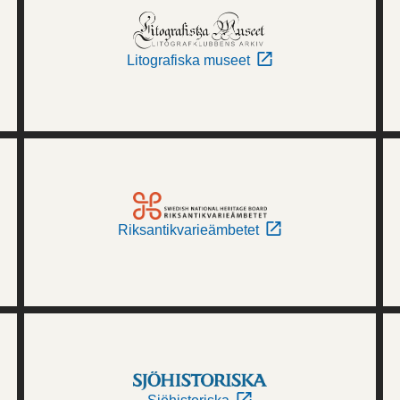
Litografiska museet
Riksantikvarieämbetet