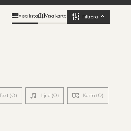
Visa karta
Visa lista
Filtrera
Filtrera
Text
(
0
)
Ljud
(
0
)
Karta
(
0
)