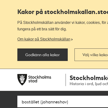
Kakor på stockholmskallan
.st
På Stockholmskällan använder vi kakor, cookies, för a
fungera på ett bra sätt för dig.
Om kakor på Stockholmskällan
Godkänn alla kakor
Välj vilka kak
Till
Till
Stockholmsk
navigationen
huvudinnehållet
Historia i ord, ljud oc
Sök
Fritextsök