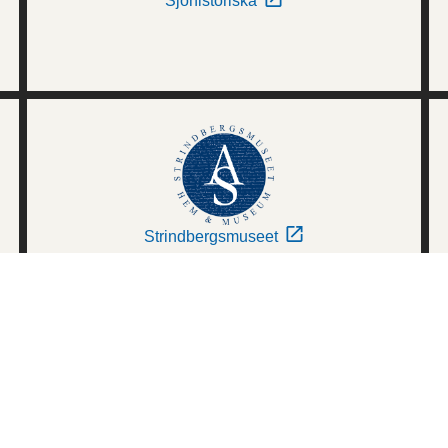
Sjöhistoriska
Strindbergsmuseet