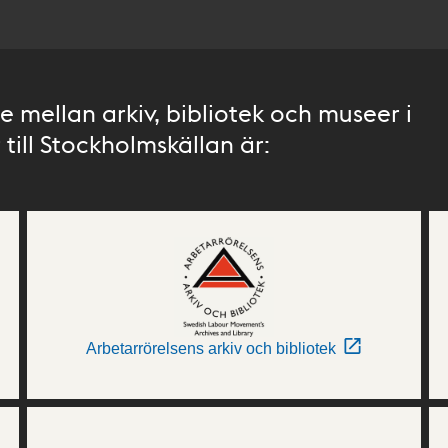
 mellan arkiv, bibliotek och museer i
till Stockholmskällan är:
Arbetarrörelsens arkiv och bibliotek