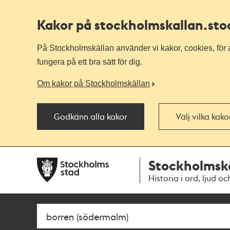
Kakor på stockholmskallan
.st
På Stockholmskällan använder vi kakor, cookies, för a
fungera på ett bra sätt för dig.
Om kakor på Stockholmskällan
Godkänn alla kakor
Välj vilka kak
Till
Till
Stockholmsk
navigationen
huvudinnehållet
Historia i ord, ljud oc
Sök
Fritextsök