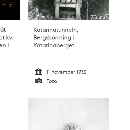
åt
Katarinatunneln,
t kv.
Bergsborrning i
en i
Katarinaberget
11 november 1932
Tid
Foto
Typ