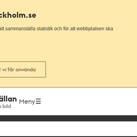
ockholm.se
tt sammanställa statistik och för att webbplatsen ska
or vi får använda
ällan
Meny
h bild