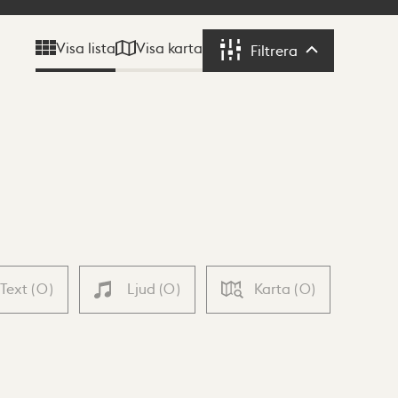
Visa karta
Visa lista
Filtrera
Filtrera
Text
(
0
)
Ljud
(
0
)
Karta
(
0
)