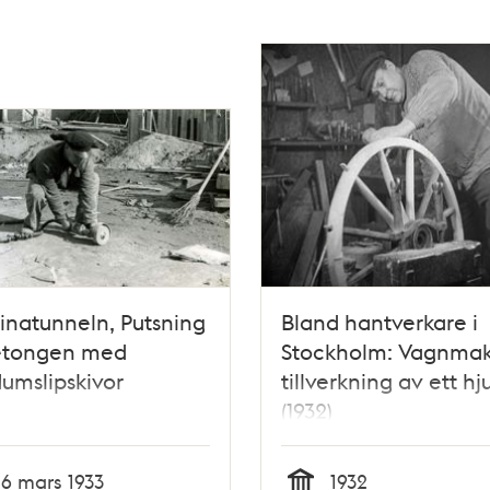
inatunneln, Putsning
Bland hantverkare i
etongen med
Stockholm: Vagnmake
umslipskivor
tillverkning av ett hju
(1932)
16 mars 1933
1932