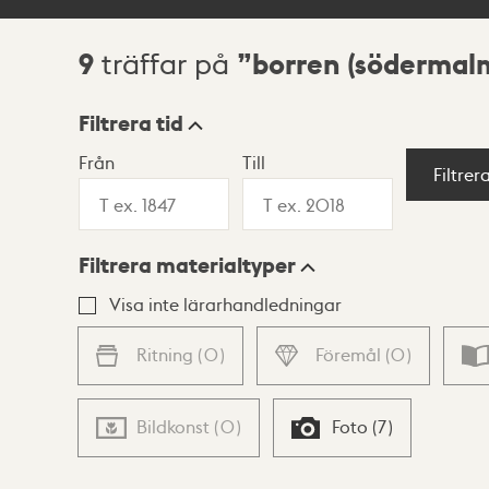
9
borren (södermal
träffar på
Sökresultat
Filtrera tid
Från
Till
Visningsläge
Filtrer
Filtrera materialtyper
Lista
Karta
Visa inte lärarhandledningar
Ritning
(
0
)
Föremål
(
0
)
Bildkonst
(
0
)
Foto
(
7
)