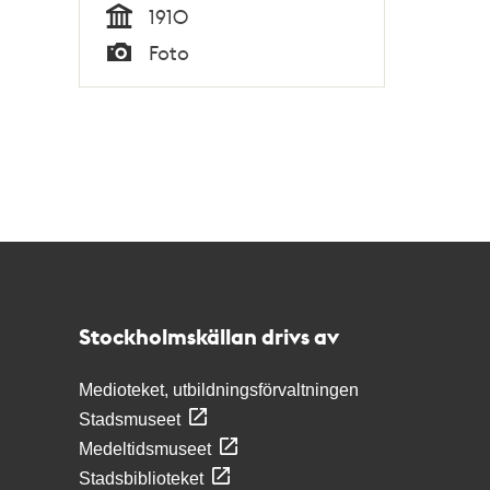
1910
Tid
Foto
Typ
Kontakt
Stockholmskällan
Stockholmskällan drivs av
Medioteket, utbildningsförvaltningen
Stadsmuseet
Medeltidsmuseet
Stadsbiblioteket