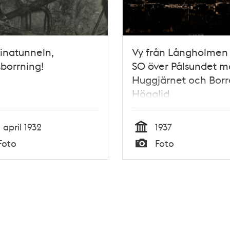
inatunneln,
Vy från Långholmen 
borrning!
SO över Pålsundet mo
Huggjärnet och Borr
Högalid
1 april 1932
1937
Tid
Foto
Foto
Typ