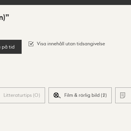
m)
Visa innehåll utan tidsangivelse
a på tid
Litteraturtips
(
0
)
Film & rörlig bild
(
2
)