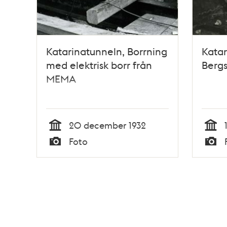
Katarinatunneln, Borrning
Katar
med elektrisk borr från
Bergs
MEMA
20 december 1932
Tid
Tid
Foto
Typ
Typ