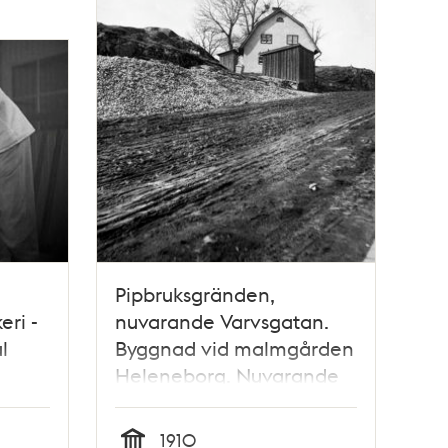
Pipbruksgränden,
ri -
nuvarande Varvsgatan.
l
Byggnad vid malmgården
Heleneborg. Nuvarande
kvarteret Grindvakten.
1910