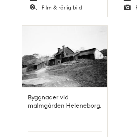
Tid
Tid
Film & rörlig bild
Typ
Typ
Byggnader vid
malmgården Heleneborg.