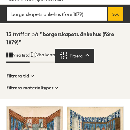
Sök
Fritextsök
Sök
Sökresultat
13
träffar på
borgerskapets änkehus (före
1879)
Visa karta
Visa lista
Filtrera
Filtrera
Filtrera tid
Filtrera materialtyper
Visningsläge
Totalt
13
träffar
Lista
Karta