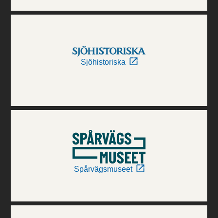
Sjöhistoriska
Spårvägsmuseet