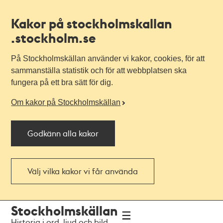
Kakor på stockholmskallan
.stockholm.se
På Stockholmskällan använder vi kakor, cookies, för att
sammanställa statistik och för att webbplatsen ska
fungera på ett bra sätt för dig.
Om kakor på Stockholmskällan
Godkänn alla kakor
Välj vilka kakor vi får använda
Till
Till
Stockholmskällan
navigationen
huvudinnehållet
Historia i ord, ljud och bild