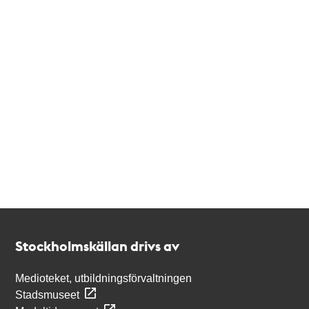
Kontakt
Stockholmskällan
Stockholmskällan drivs av
Medioteket, utbildningsförvaltningen
Stadsmuseet