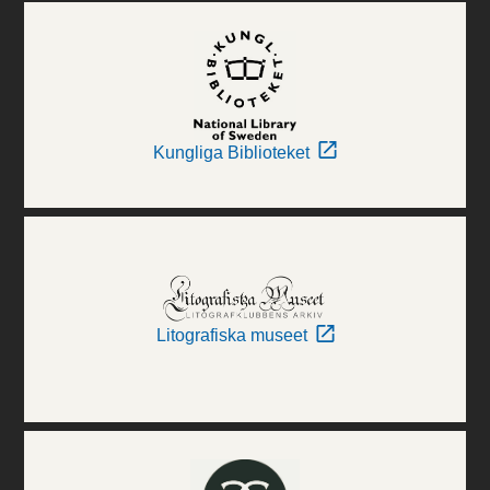
Kungliga Biblioteket
Litografiska museet