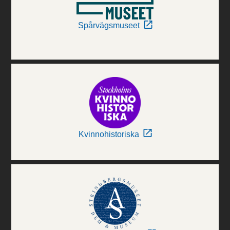
Spårvägsmuseet
Kvinnohistoriska