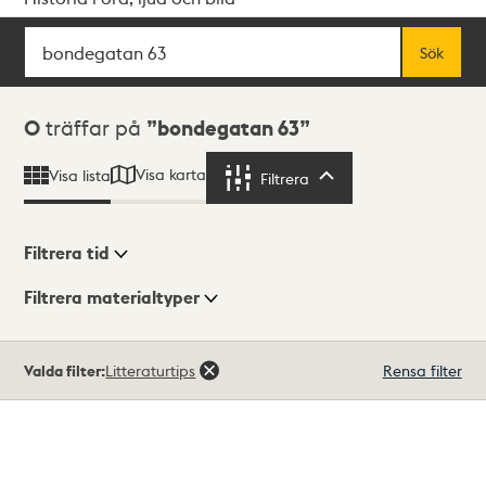
Sök
Fritextsök
Sök
Sökresultat
0
träffar på
bondegatan 63
Visa karta
Visa lista
Filtrera
Filtrera
Filtrera tid
Filtrera materialtyper
Visningsläge
Totalt
Valda filter:
Litteraturtips
Rensa filter
0
träffar
Lista
Karta