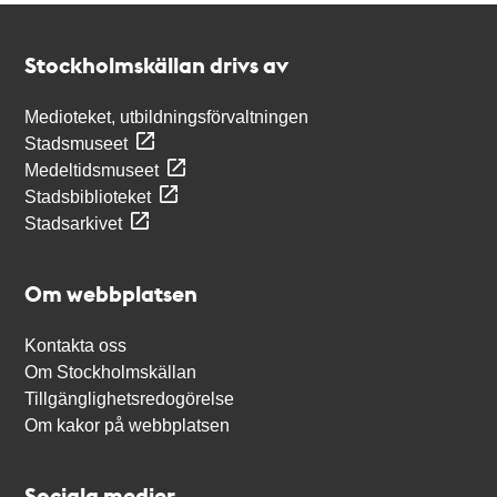
Kontakt
Stockholmskällan
Stockholmskällan drivs av
Medioteket, utbildningsförvaltningen
Stadsmuseet
Medeltidsmuseet
Stadsbiblioteket
Stadsarkivet
Om webbplatsen
Kontakta oss
Om Stockholmskällan
Tillgänglighetsredogörelse
Om kakor på webbplatsen
Sociala medier