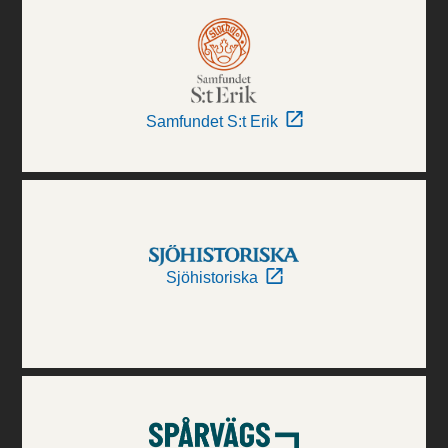
Samfundet S:t Erik
Sjöhistoriska