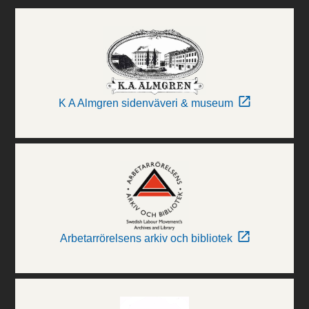
K A Almgren sidenväveri & museum
Arbetarrörelsens arkiv och bibliotek