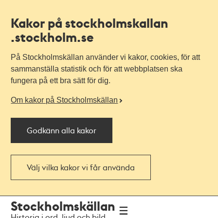
Kakor på stockholmskallan
.stockholm.se
På Stockholmskällan använder vi kakor, cookies, för att
sammanställa statistik och för att webbplatsen ska
fungera på ett bra sätt för dig.
Om kakor på Stockholmskällan
Godkänn alla kakor
Välj vilka kakor vi får använda
Till
Till
Stockholmskällan
navigationen
huvudinnehållet
Historia i ord, ljud och bild