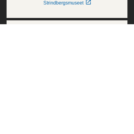
Strindbergsmuseet
Thielska Galleriet
Världskulturmuseerna