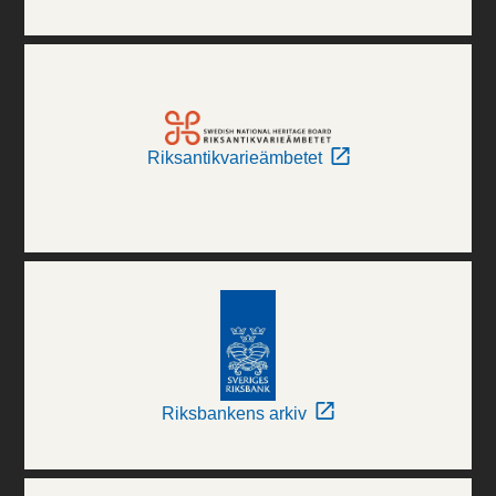
Riksantikvarieämbetet
Riksbankens arkiv