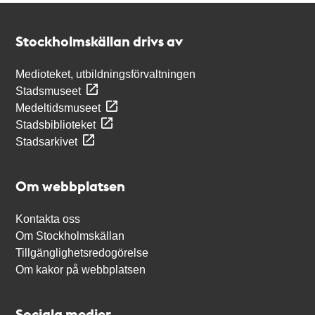
Kontakt
Stockholmskällan
Stockholmskällan drivs av
Medioteket, utbildningsförvaltningen
Stadsmuseet
Medeltidsmuseet
Stadsbiblioteket
Stadsarkivet
Om webbplatsen
Kontakta oss
Om Stockholmskällan
Tillgänglighetsredogörelse
Om kakor på webbplatsen
Sociala medier