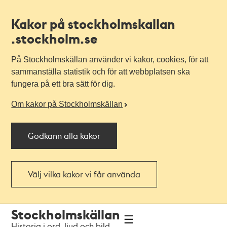
Kakor på stockholmskallan
.stockholm.se
På Stockholmskällan använder vi kakor, cookies, för att
sammanställa statistik och för att webbplatsen ska
fungera på ett bra sätt för dig.
Om kakor på Stockholmskällan
Godkänn alla kakor
Välj vilka kakor vi får använda
Till
Till
Stockholmskällan
navigationen
huvudinnehållet
Historia i ord, ljud och bild