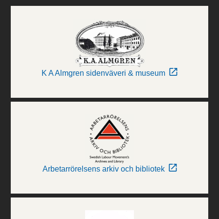
K A Almgren sidenväveri & museum
Arbetarrörelsens arkiv och bibliotek