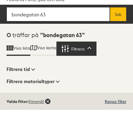
Sök
Fritextsök
Sök
Sökresultat
0
träffar på
bondegatan 63
Visa karta
Visa lista
Filtrera
Filtrera
Filtrera tid
Filtrera materialtyper
Visningsläge
Totalt
Valda filter:
Föremål
Rensa filter
0
träffar
Lista
Karta