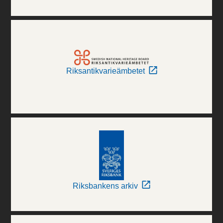
Riksantikvarieämbetet
Riksbankens arkiv