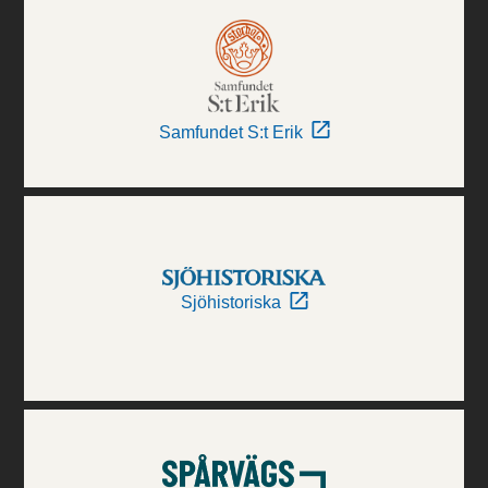
Samfundet S:t Erik
Sjöhistoriska