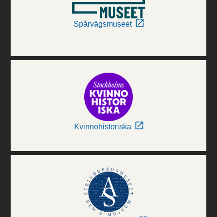
Spårvägsmuseet
Kvinnohistoriska