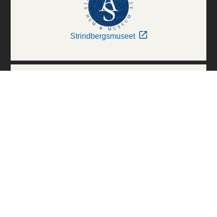
Strindbergsmuseet
Thielska Galleriet
Världskulturmuseerna