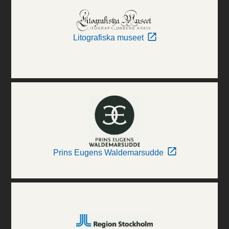
Litografiska museet
Prins Eugens Waldemarsudde