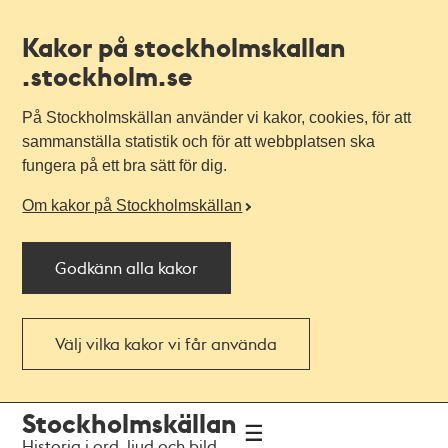
Kakor på stockholmskallan
.stockholm.se
På Stockholmskällan använder vi kakor, cookies, för att
sammanställa statistik och för att webbplatsen ska
fungera på ett bra sätt för dig.
Om kakor på Stockholmskällan
Godkänn alla kakor
Välj vilka kakor vi får använda
Till
Till
Stockholmskällan
navigationen
huvudinnehållet
Historia i ord, ljud och bild