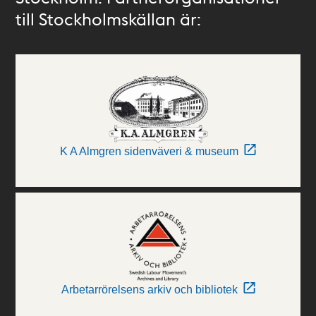
till Stockholmskällan är:
K A Almgren sidenväveri & museum
Arbetarrörelsens arkiv och bibliotek