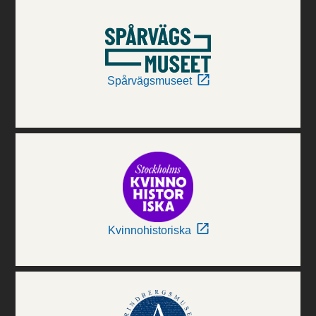
Spårvägsmuseet
Kvinnohistoriska