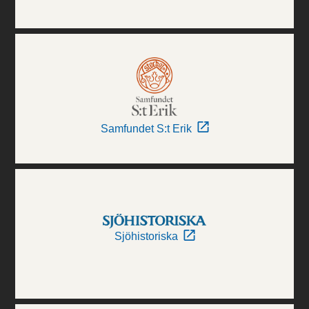
Samfundet S:t Erik
Sjöhistoriska