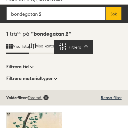
Sök
Fritextsök
Sök
Sökresultat
1
träff på
bondegatan 2
Visa karta
Visa lista
Filtrera
Filtrera
Filtrera tid
Filtrera materialtyper
Visningsläge
Totalt
Valda filter:
Föremål
Rensa filter
1
träffar
Lista
Karta