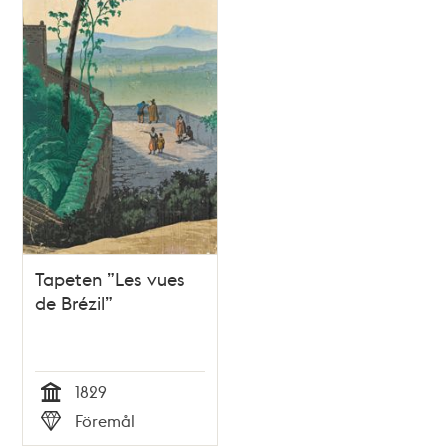
Tapeten ”Les vues
de Brézil”
1829
Tid
Föremål
Typ