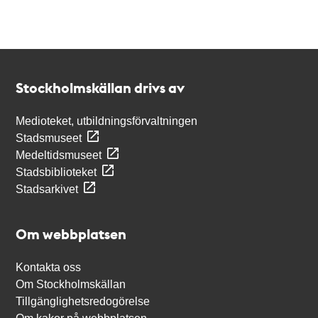
Kontakt
Stockholmskällan
Stockholmskällan drivs av
Medioteket, utbildningsförvaltningen
Stadsmuseet
Medeltidsmuseet
Stadsbiblioteket
Stadsarkivet
Om webbplatsen
Kontakta oss
Om Stockholmskällan
Tillgänglighetsredogörelse