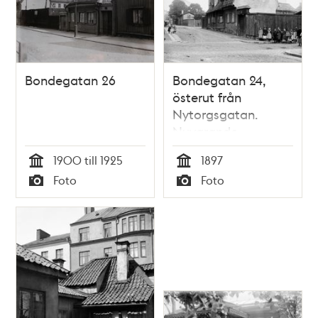
Bondegatan 26
Bondegatan 24,
österut från
Nytorgsgatan.
Nuvarande
Bondegatan 44
1900 till 1925
1897
Tid
Tid
Foto
Foto
Typ
Typ