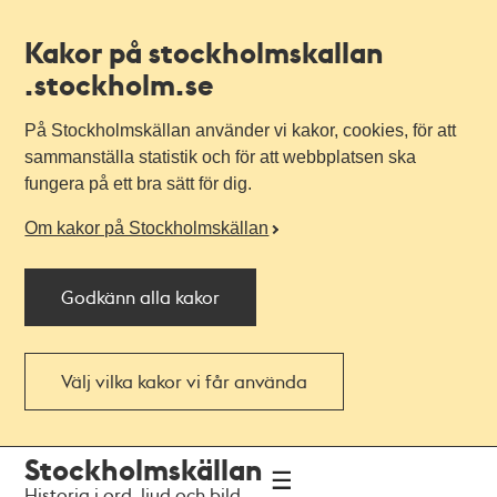
Kakor på stockholmskallan
.stockholm.se
På Stockholmskällan använder vi kakor, cookies, för att
sammanställa statistik och för att webbplatsen ska
fungera på ett bra sätt för dig.
Om kakor på Stockholmskällan
Godkänn alla kakor
Välj vilka kakor vi får använda
Till
Till
Stockholmskällan
navigationen
huvudinnehållet
Historia i ord, ljud och bild