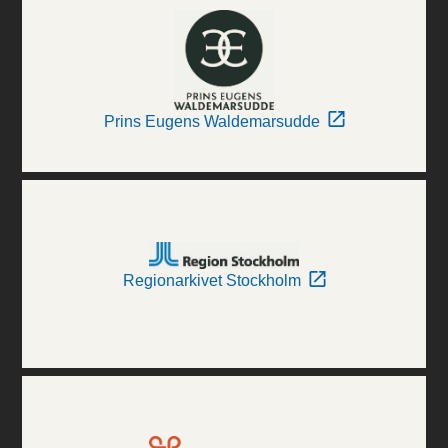
Prins Eugens Waldemarsudde
Regionarkivet Stockholm