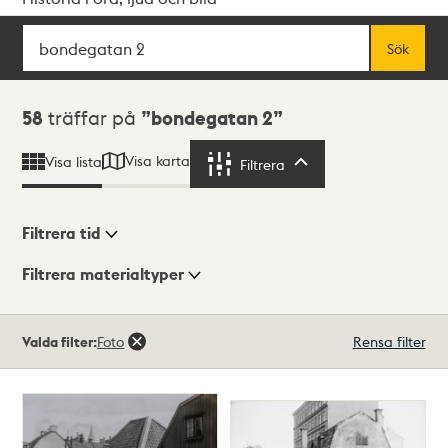
Sök
Fritextsök
Sök
Sökresultat
58
träffar på
bondegatan 2
Visa karta
Visa lista
Filtrera
Filtrera
Filtrera tid
Filtrera materialtyper
Visningsläge
Totalt
Valda filter:
Foto
Rensa filter
58
träffar
Lista
Karta