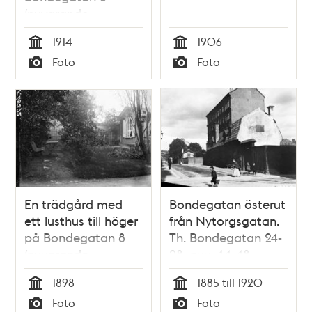
(nuvarande
Bondegatan 18-22).
1914
1906
Tid
Tid
Foto
Foto
Typ
Typ
En trädgård med
Bondegatan österut
ett lusthus till höger
från Nytorgsgatan.
på Bondegatan 8
Th. Bondegatan 24-
(nuvarande
28, nuv. 44-48
Bondegatan 18-20)
1898
1885 till 1920
Tid
Tid
Foto
Foto