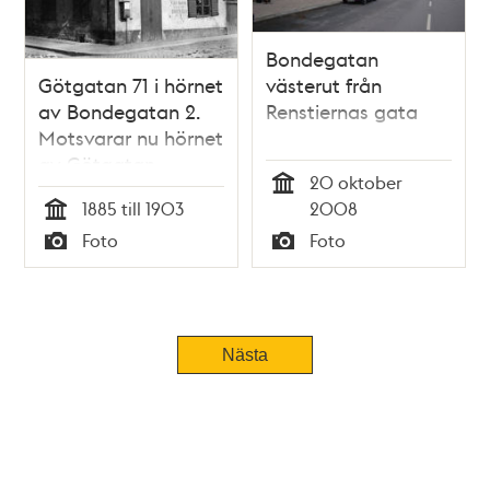
Bondegatan
Götgatan 71 i hörnet
västerut från
av Bondegatan 2.
Renstiernas gata
Motsvarar nu hörnet
av Götgatan,
20 oktober
Bondegatan och
Tid
1885 till 1903
2008
Katarina Bangata
Tid
Foto
Foto
Typ
Typ
Nästa