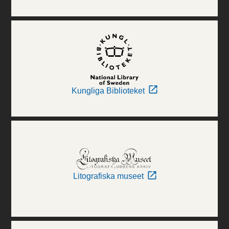
Kungliga Biblioteket
Litografiska museet