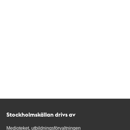
Kontakt
Stockholmskällan
Stockholmskällan drivs av
Medioteket, utbildningsförvaltningen