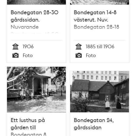
Bondegatan 28-30
Bondegatan 14-8
gårdssidan.
västerut. Nuv.
Nuvarande
Bondegatan 28-18
Bondegatan 48-50
1906
1885 till 1906
Tid
Tid
Foto
Foto
Typ
Typ
Ett lusthus på
Bondegatan 24,
gården till
gårdssidan
Bondegatan 8