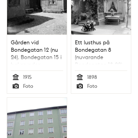
Gården vid
Ett lusthus på
Bondegatan 12 (nu
Bondegatan 8
24). Bondegatan 15 i
(nuvarande
bakgrunden
Bondegatan 18-22).
1915
1898
Tid
Tid
Foto
Foto
Typ
Typ