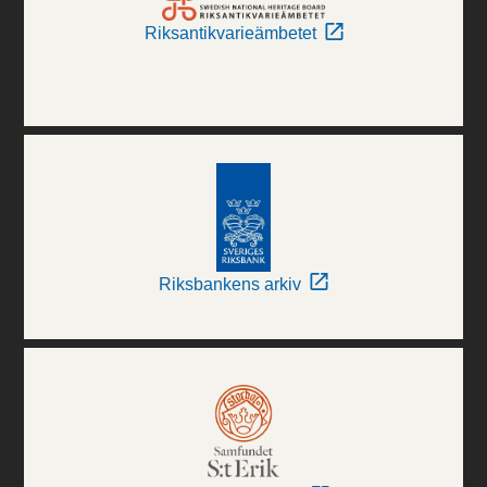
Riksantikvarieämbetet
Riksbankens arkiv