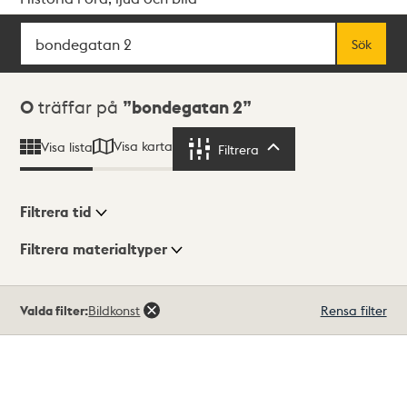
Sök
Fritextsök
Sök
Sökresultat
0
träffar på
bondegatan 2
Visa karta
Visa lista
Filtrera
Filtrera
Filtrera tid
Filtrera materialtyper
Visningsläge
Totalt
Valda filter:
Bildkonst
Rensa filter
0
träffar
Lista
Karta