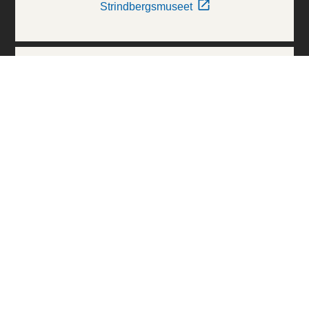
Strindbergsmuseet
Thielska Galleriet
Världskulturmuseerna