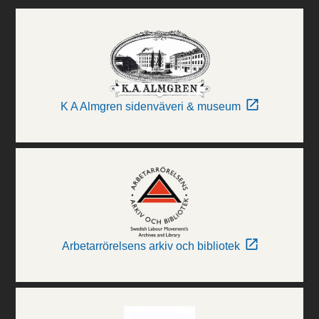
K A Almgren sidenväveri & museum
Arbetarrörelsens arkiv och bibliotek