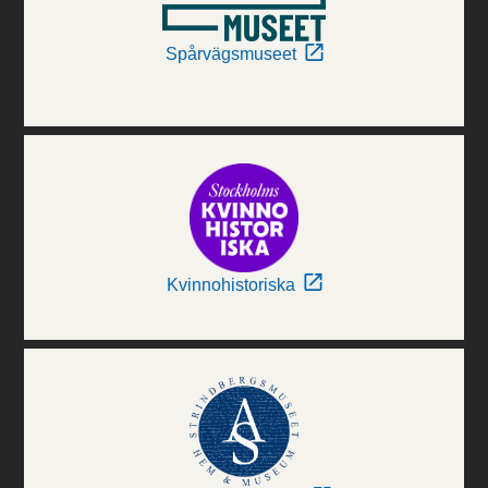
Spårvägsmuseet
Kvinnohistoriska