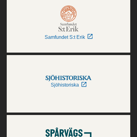
Samfundet S:t Erik
Sjöhistoriska