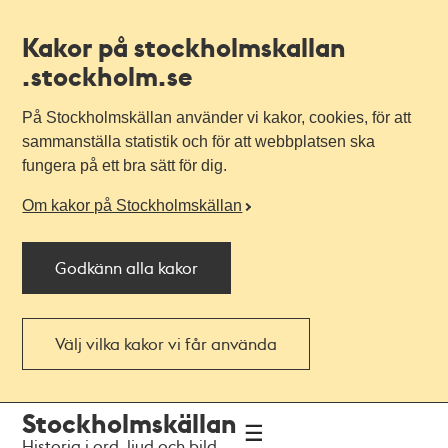
Kakor på stockholmskallan
.stockholm.se
På Stockholmskällan använder vi kakor, cookies, för att
sammanställa statistik och för att webbplatsen ska
fungera på ett bra sätt för dig.
Om kakor på Stockholmskällan
Godkänn alla kakor
Välj vilka kakor vi får använda
Till
Till
Stockholmskällan
navigationen
huvudinnehållet
Historia i ord, ljud och bild