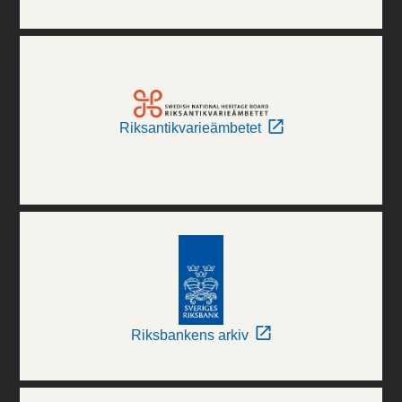
Riksantikvarieämbetet
Riksbankens arkiv