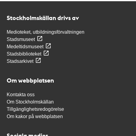
Kontakt
Stockholmskällan
Stockholmskällan drivs av
Medioteket, utbildningsförvaltningen
Stadsmuseet
Medeltidsmuseet
Stadsbiblioteket
Stadsarkivet
Om webbplatsen
Kontakta oss
Om Stockholmskällan
Tillgänglighetsredogörelse
Om kakor på webbplatsen
Sociala medier