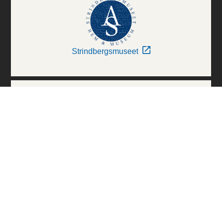
Strindbergsmuseet
Thielska Galleriet