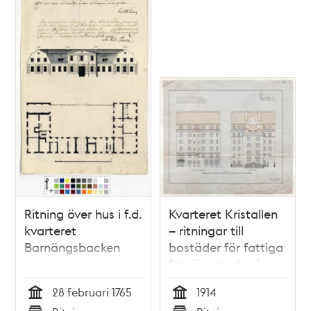
Ritning över hus i f.d.
Kvarteret Kristallen
kvarteret
– ritningar till
Barnängsbacken
bostäder för fattiga
familjer med många
barn
28 februari 1765
1914
Tid
Tid