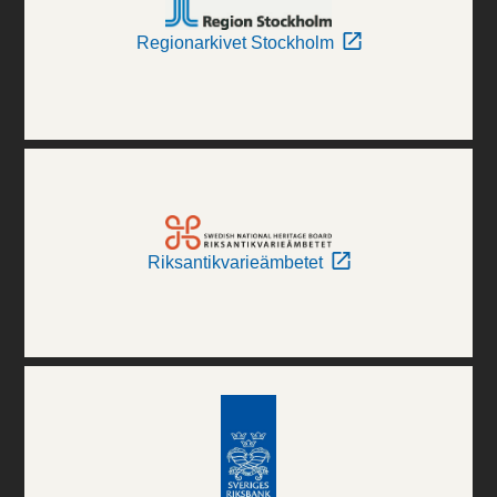
Regionarkivet Stockholm
Riksantikvarieämbetet