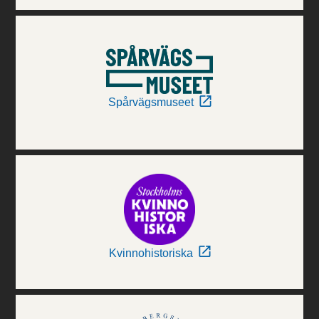
Spårvägsmuseet
Kvinnohistoriska