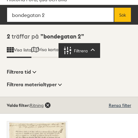
Sök
Fritextsök
Sök
Sökresultat
2
träffar på
bondegatan 2
Visa karta
Visa lista
Filtrera
Filtrera
Filtrera tid
Filtrera materialtyper
Visningsläge
Totalt
Valda filter:
Ritning
Rensa filter
2
träffar
Lista
Karta