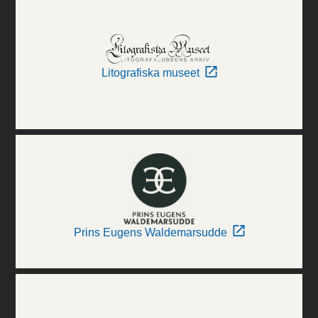
Litografiska museet
Prins Eugens Waldemarsudde