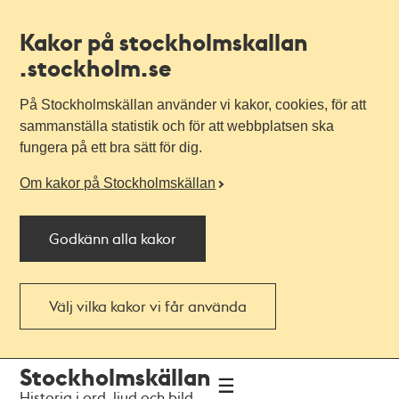
Kakor på stockholmskallan
.stockholm.se
På Stockholmskällan använder vi kakor, cookies, för att
sammanställa statistik och för att webbplatsen ska
fungera på ett bra sätt för dig.
Om kakor på Stockholmskällan
Godkänn alla kakor
Välj vilka kakor vi får använda
Till
Till
Stockholmskällan
navigationen
huvudinnehållet
Historia i ord, ljud och bild