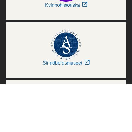
Kvinnohistoriska
Strindbergsmuseet
Thielska Galleriet