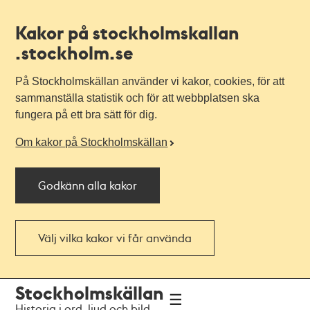
Kakor på stockholmskallan
.stockholm.se
På Stockholmskällan använder vi kakor, cookies, för att
sammanställa statistik och för att webbplatsen ska
fungera på ett bra sätt för dig.
Om kakor på Stockholmskällan
Godkänn alla kakor
Välj vilka kakor vi får använda
Till
Till
Stockholmskällan
navigationen
huvudinnehållet
Historia i ord, ljud och bild