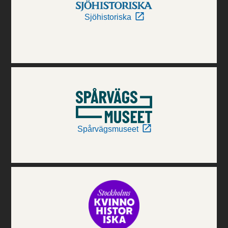
Sjöhistoriska
Spårvägsmuseet