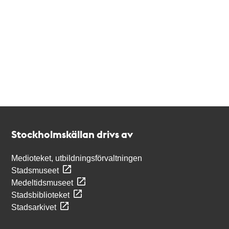
Kontakt
Stockholmskällan
Stockholmskällan drivs av
Medioteket, utbildningsförvaltningen
Stadsmuseet
Medeltidsmuseet
Stadsbiblioteket
Stadsarkivet