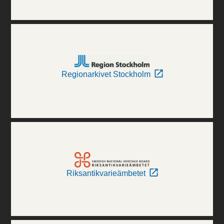
Regionarkivet Stockholm
Riksantikvarieämbetet