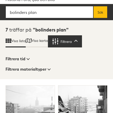
Sök
Fritextsök
Sök
Sökresultat
7
träffar på
bolinders plan
Visa karta
Visa lista
Filtrera
Filtrera
Filtrera tid
Filtrera materialtyper
Visningsläge
Totalt
7
träffar
Lista
Karta