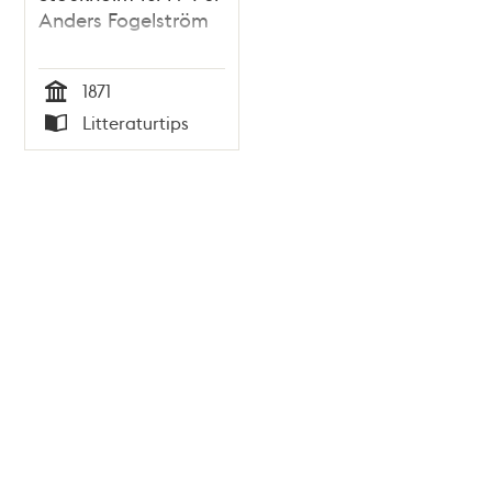
Anders Fogelström
1871
Tid
Litteraturtips
Typ