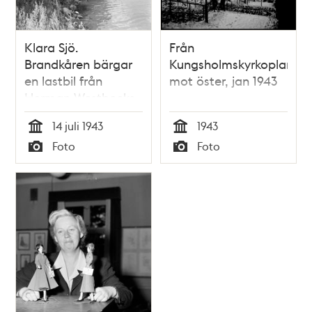
Klara Sjö.
Från
Brandkåren bärgar
Kungsholmskyrkoplan
en lastbil från
mot öster, jan 1943
Herman Westbecks
Matvarufabrik.
14 juli 1943
1943
Bromsarna lossnade
Tid
Tid
Foto
Foto
när den stod
Typ
Typ
parkerad vid
Bolinders Plan