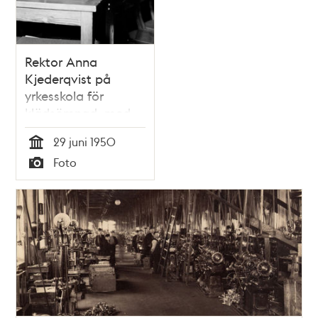
Rektor Anna
Kjederqvist på
yrkesskola för
klädsömnad, med
gesällprover från
29 juni 1950
1948 och 1949 (en
Tid
Foto
Molyneuxmodell t.v.
Typ
och en Diormodell t.
h.) kopierade i små
dockor