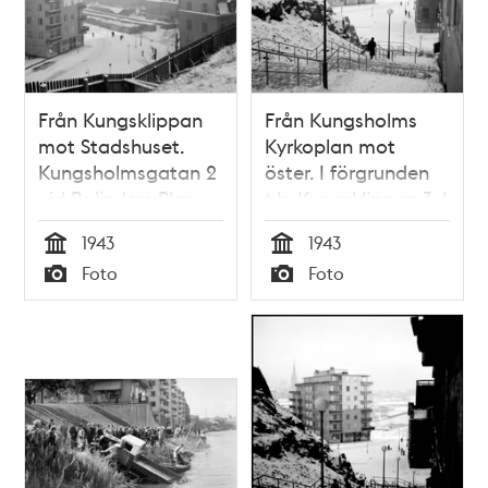
Från Kungsklippan
Från Kungsholms
mot Stadshuset.
Kyrkoplan mot
Kungsholmsgatan 2
öster. I förgrunden
vid Bolinders Plan.
t.h. Kungsklippan 3. I
Vedstaplar
fonden
1943
1943
Kungsholmsgatan 2
Tid
Tid
Foto
Foto
vid Bolinders Plan
Typ
Typ