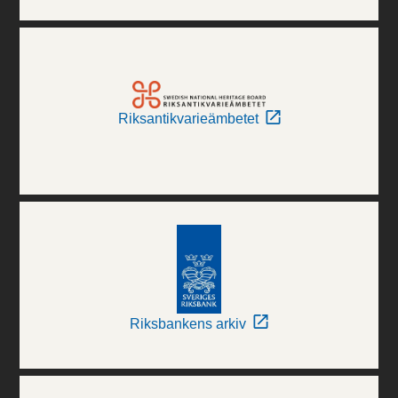
Riksantikvarieämbetet
Riksbankens arkiv