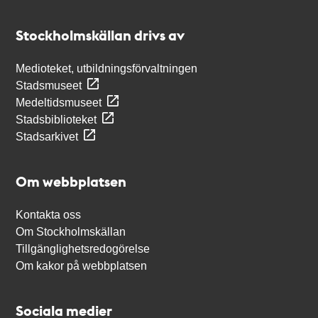
Kontakt
Stockholmskällan
Stockholmskällan drivs av
Medioteket, utbildningsförvaltningen
Stadsmuseet
Medeltidsmuseet
Stadsbiblioteket
Stadsarkivet
Om webbplatsen
Kontakta oss
Om Stockholmskällan
Tillgänglighetsredogörelse
Om kakor på webbplatsen
Sociala medier