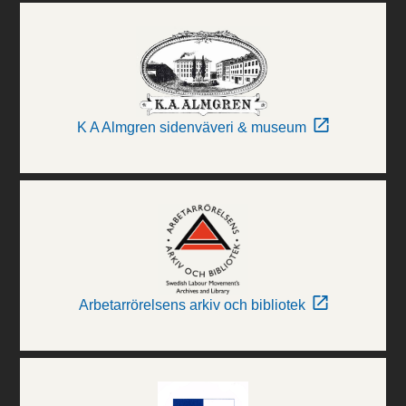
K A Almgren sidenväveri & museum
Arbetarrörelsens arkiv och bibliotek