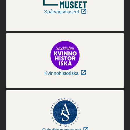
Spårvägsmuseet
Kvinnohistoriska