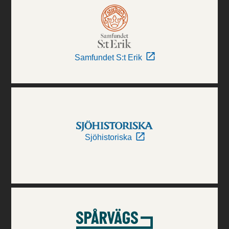
Samfundet S:t Erik
Sjöhistoriska