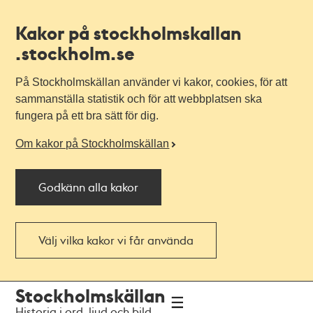
Kakor på stockholmskallan
.stockholm.se
På Stockholmskällan använder vi kakor, cookies, för att
sammanställa statistik och för att webbplatsen ska
fungera på ett bra sätt för dig.
Om kakor på Stockholmskällan
Godkänn alla kakor
Välj vilka kakor vi får använda
Till
Till
Stockholmskällan
navigationen
huvudinnehållet
Historia i ord, ljud och bild