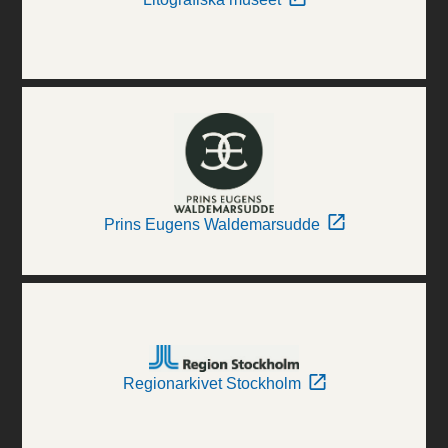
Prins Eugens Waldemarsudde
Regionarkivet Stockholm