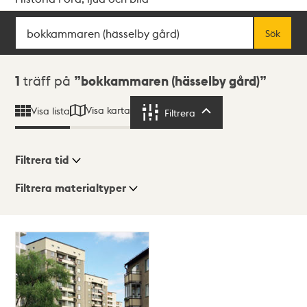
Sök
Fritextsök
Sök
Sökresultat
1
träff på
bokkammaren (hässelby gård)
Visa karta
Visa lista
Filtrera
Filtrera
Filtrera tid
Filtrera materialtyper
Visningsläge
Totalt
1
träffar
Lista
Karta