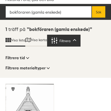
Sök
Fritextsök
Sök
Sökresultat
1
träff på
bokföraren (gamla enskede)
Visa karta
Visa lista
Filtrera
Filtrera
Filtrera tid
Filtrera materialtyper
Visningsläge
Totalt
1
träffar
Lista
Karta