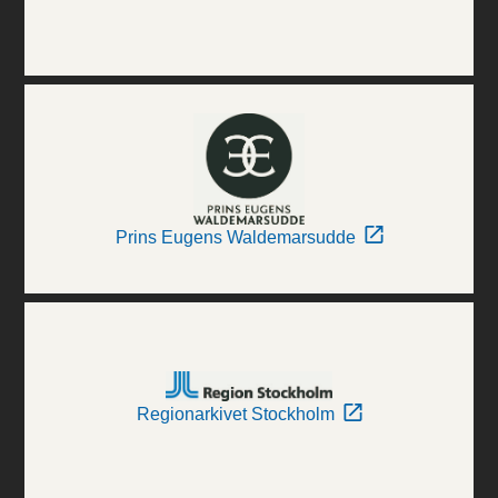
Prins Eugens Waldemarsudde
Regionarkivet Stockholm