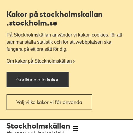
Kakor på stockholmskallan
.stockholm.se
På Stockholmskällan använder vi kakor, cookies, för att
sammanställa statistik och för att webbplatsen ska
fungera på ett bra sätt för dig.
Om kakor på Stockholmskällan
Godkänn alla kakor
Välj vilka kakor vi får använda
Till
Till
Stockholmskällan
navigationen
huvudinnehållet
Historia i ord, ljud och bild