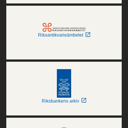
Riksantikvarieämbetet
Riksbankens arkiv