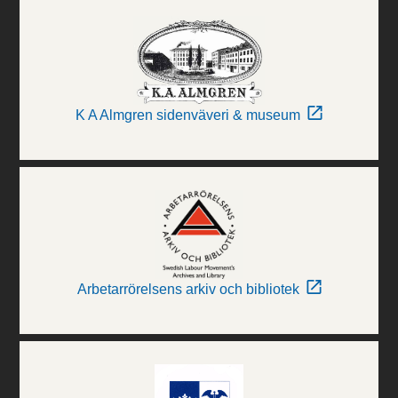
K A Almgren sidenväveri & museum
Arbetarrörelsens arkiv och bibliotek