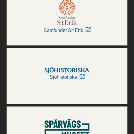
Samfundet S:t Erik
Sjöhistoriska