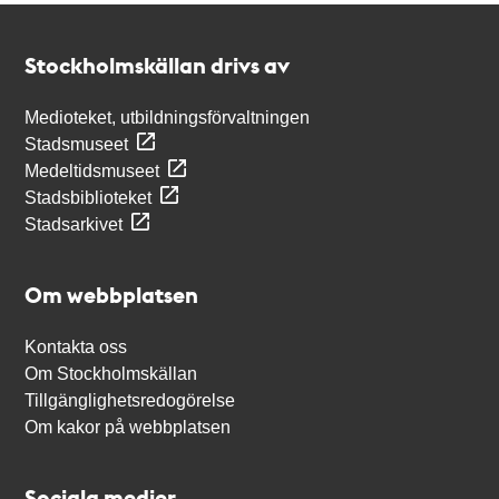
Kontakt
Stockholmskällan
Stockholmskällan drivs av
Medioteket, utbildningsförvaltningen
Stadsmuseet
Medeltidsmuseet
Stadsbiblioteket
Stadsarkivet
Om webbplatsen
Kontakta oss
Om Stockholmskällan
Tillgänglighetsredogörelse
Om kakor på webbplatsen
Sociala medier