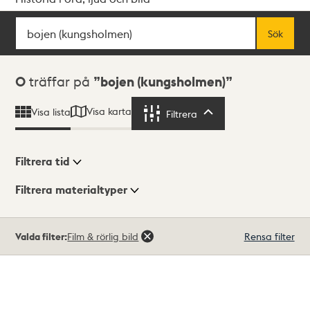
Sök
Fritextsök
Sök
Sökresultat
0
träffar på
bojen (kungsholmen)
Visa karta
Visa lista
Filtrera
Filtrera
Filtrera tid
Filtrera materialtyper
Visningsläge
Totalt
Valda filter:
Film & rörlig bild
Rensa filter
0
träffar
Lista
Karta