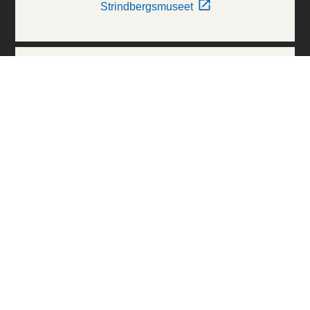
Strindbergsmuseet
Thielska Galleriet
Världskulturmuseerna