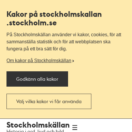
Kakor på stockholmskallan
.stockholm.se
På Stockholmskällan använder vi kakor, cookies, för att
sammanställa statistik och för att webbplatsen ska
fungera på ett bra sätt för dig.
Om kakor på Stockholmskällan
Godkänn alla kakor
Välj vilka kakor vi får använda
Till
Till
Stockholmskällan
navigationen
huvudinnehållet
Historia i ord, ljud och bild