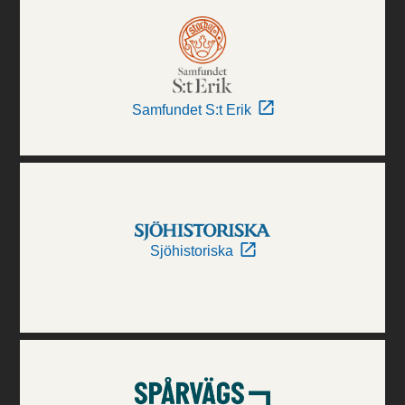
Samfundet S:t Erik
Sjöhistoriska