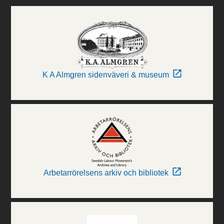
K A Almgren sidenväveri & museum
Arbetarrörelsens arkiv och bibliotek