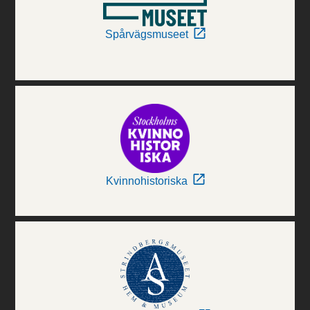
Spårvägsmuseet
Kvinnohistoriska