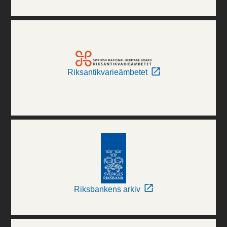
Riksantikvarieämbetet
Riksbankens arkiv