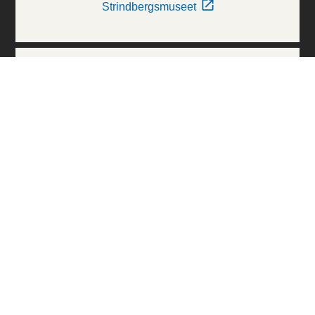
Strindbergsmuseet
Thielska Galleriet
Världskulturmuseerna