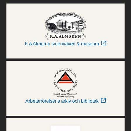
K A Almgren sidenväveri & museum
Arbetarrörelsens arkiv och bibliotek