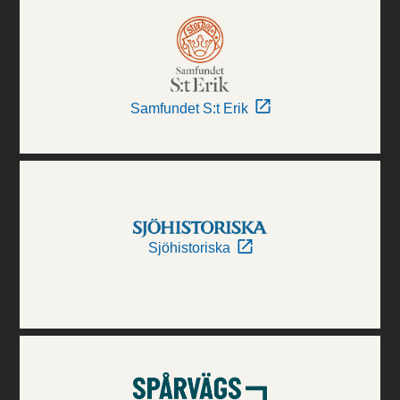
Samfundet S:t Erik
Sjöhistoriska