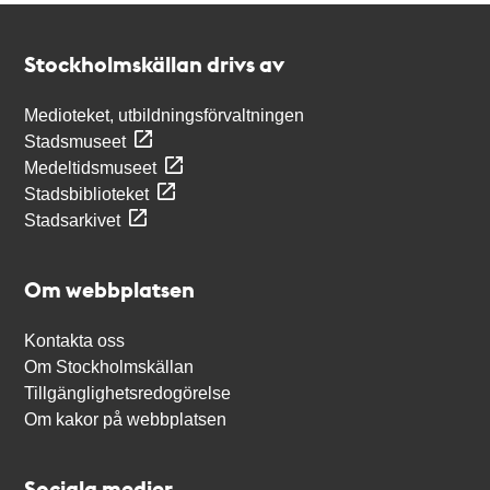
Kontakt
Stockholmskällan
Stockholmskällan drivs av
Medioteket, utbildningsförvaltningen
Stadsmuseet
Medeltidsmuseet
Stadsbiblioteket
Stadsarkivet
Om webbplatsen
Kontakta oss
Om Stockholmskällan
Tillgänglighetsredogörelse
Om kakor på webbplatsen
Sociala medier