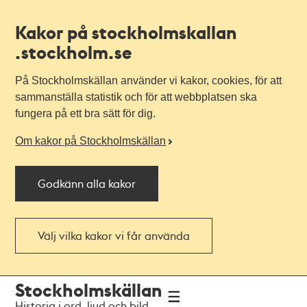
Kakor på stockholmskallan
.stockholm.se
På Stockholmskällan använder vi kakor, cookies, för att
sammanställa statistik och för att webbplatsen ska
fungera på ett bra sätt för dig.
Om kakor på Stockholmskällan
Godkänn alla kakor
Välj vilka kakor vi får använda
Till
Till
Stockholmskällan
navigationen
huvudinnehållet
Historia i ord, ljud och bild