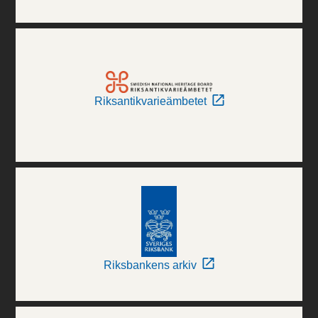
Riksantikvarieämbetet
Riksbankens arkiv