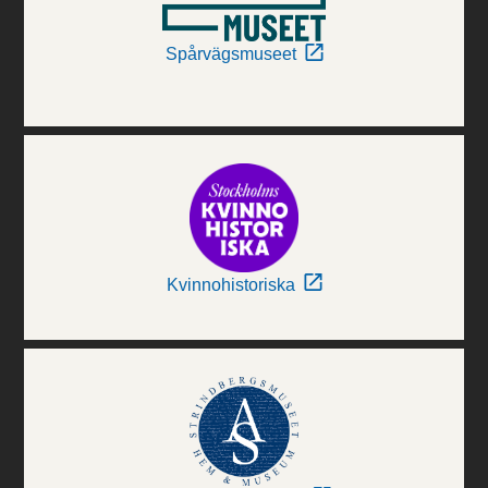
Spårvägsmuseet
Kvinnohistoriska