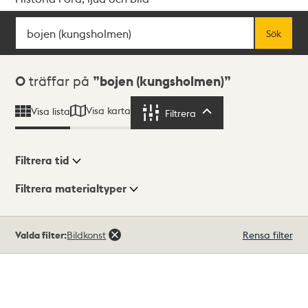
Sök
Fritextsök
Sök
Sökresultat
0
träffar på
bojen (kungsholmen)
Visa karta
Visa lista
Filtrera
Filtrera
Filtrera tid
Filtrera materialtyper
Visningsläge
Totalt
Valda filter:
Bildkonst
Rensa filter
0
träffar
Lista
Karta