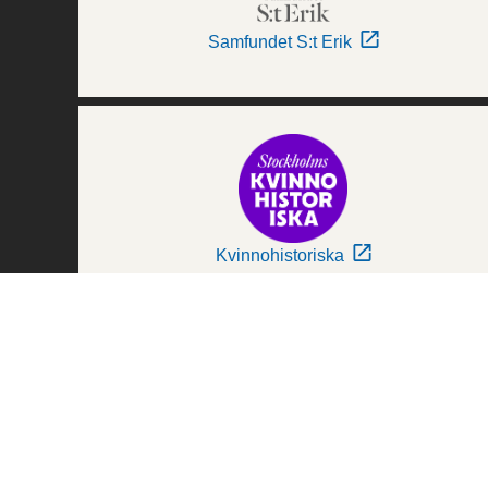
Samfundet S:t Erik
Kvinnohistoriska
Världskulturmuseerna