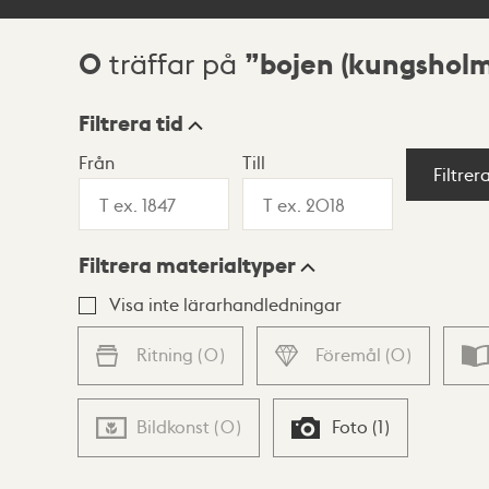
0
bojen (kungshol
träffar på
Sökresultat
Filtrera tid
Från
Till
Visningsläge
Filtrer
Filtrera materialtyper
Lista
Karta
Visa inte lärarhandledningar
Ritning
(
0
)
Föremål
(
0
)
Bildkonst
(
0
)
Foto
(
1
)