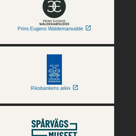
Prins Eugens Waldemarsudde
Riksbankens arkiv