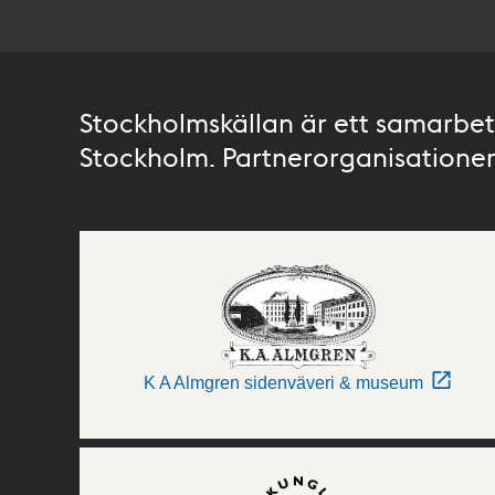
Stockholmskällan är ett samarbete
Stockholm. Partnerorganisationer 
K A Almgren sidenväveri & museum