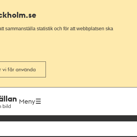
ockholm.se
tt sammanställa statistik och för att webbplatsen ska
or vi får använda
ällan
Meny
h bild