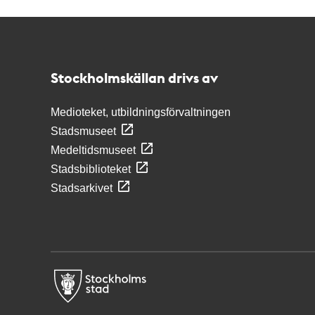
Kontakt
Stockholmskällan
Stockholmskällan drivs av
Medioteket, utbildningsförvaltningen
Stadsmuseet
Medeltidsmuseet
Stadsbiblioteket
Stadsarkivet