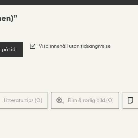
men)
Visa innehåll utan tidsangivelse
a på tid
Litteraturtips
(
0
)
Film & rörlig bild
(
0
)