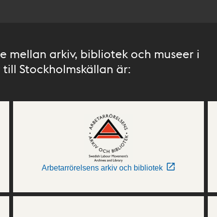
 mellan arkiv, bibliotek och museer i
till Stockholmskällan är:
Arbetarrörelsens arkiv och bibliotek