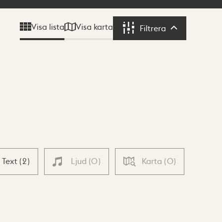
Visa karta
Visa lista
Filtrera
Filtrera
Text
(
2
)
Ljud
(
0
)
Karta
(
0
)