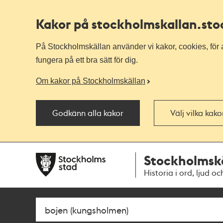
Kakor på stockholmskallan
.st
På Stockholmskällan använder vi kakor, cookies, för a
fungera på ett bra sätt för dig.
Om kakor på Stockholmskällan
Godkänn alla kakor
Välj vilka kak
Till
Till
Stockholmsk
navigationen
huvudinnehållet
Historia i ord, ljud oc
Sök
Fritextsök