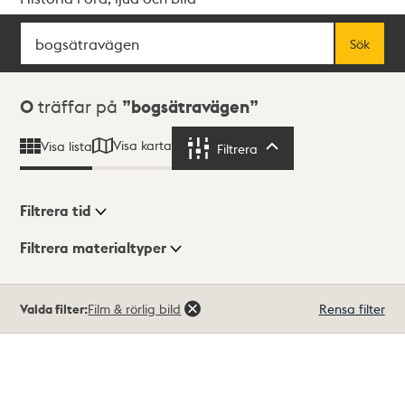
Sök
Fritextsök
Sök
Sökresultat
0
träffar på
bogsätravägen
Visa karta
Visa lista
Filtrera
Filtrera
Filtrera tid
Filtrera materialtyper
Visningsläge
Totalt
Valda filter:
Film & rörlig bild
Rensa filter
0
träffar
Lista
Karta