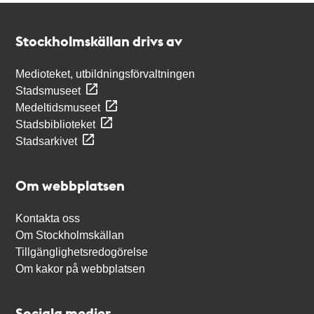
Kontakt
Stockholmskällan
Stockholmskällan drivs av
Medioteket, utbildningsförvaltningen
Stadsmuseet
Medeltidsmuseet
Stadsbiblioteket
Stadsarkivet
Om webbplatsen
Kontakta oss
Om Stockholmskällan
Tillgänglighetsredogörelse
Om kakor på webbplatsen
Sociala medier