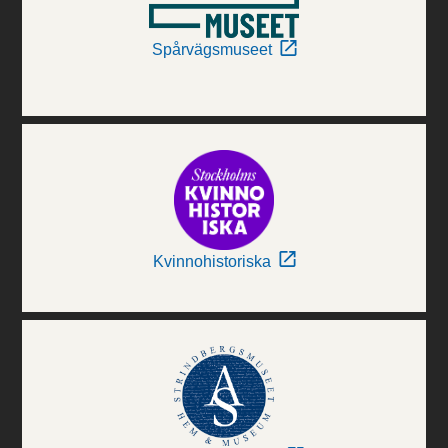
Spårvägsmuseet
Kvinnohistoriska