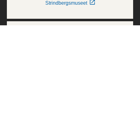
Strindbergsmuseet
Thielska Galleriet
Världskulturmuseerna