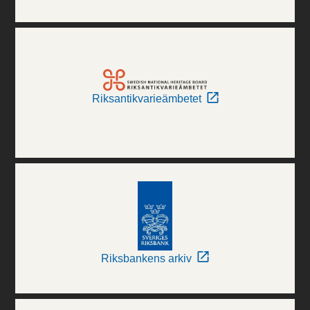
Riksantikvarieämbetet
Riksbankens arkiv