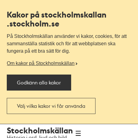
Kakor på stockholmskallan
.stockholm.se
På Stockholmskällan använder vi kakor, cookies, för att
sammanställa statistik och för att webbplatsen ska
fungera på ett bra sätt för dig.
Om kakor på Stockholmskällan
Godkänn alla kakor
Välj vilka kakor vi får använda
Till
Till
Stockholmskällan
navigationen
huvudinnehållet
Historia i ord, ljud och bild