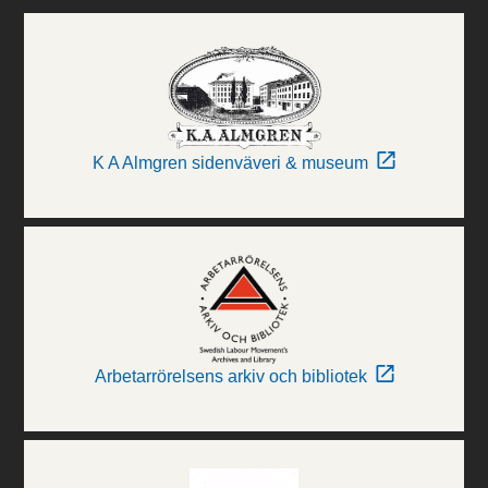
K A Almgren sidenväveri & museum
Arbetarrörelsens arkiv och bibliotek