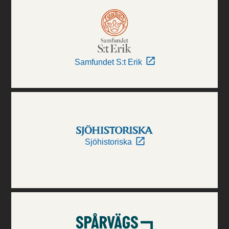
Samfundet S:t Erik
Sjöhistoriska