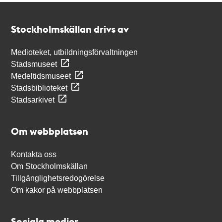
Kontakt
Stockholmskällan
Stockholmskällan drivs av
Medioteket, utbildningsförvaltningen
Stadsmuseet
Medeltidsmuseet
Stadsbiblioteket
Stadsarkivet
Om webbplatsen
Kontakta oss
Om Stockholmskällan
Tillgänglighetsredogörelse
Om kakor på webbplatsen
Sociala medier