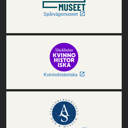
Spårvägsmuseet
Kvinnohistoriska