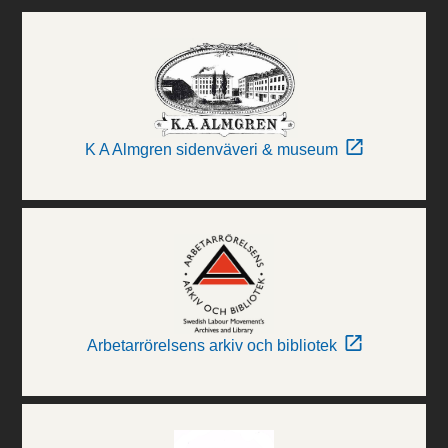
K A Almgren sidenväveri & museum
Arbetarrörelsens arkiv och bibliotek