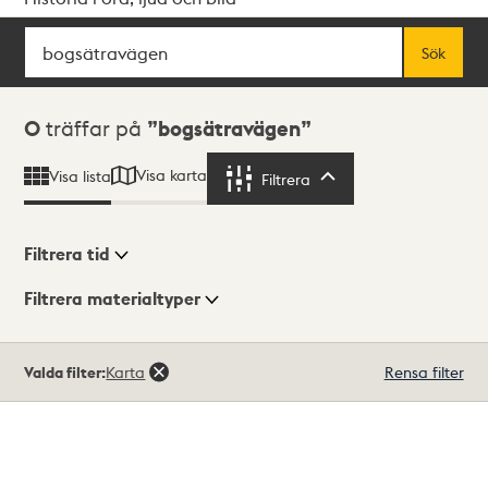
Sök
Fritextsök
Sök
Sökresultat
0
träffar på
bogsätravägen
Visa karta
Visa lista
Filtrera
Filtrera
Filtrera tid
Filtrera materialtyper
Visningsläge
Totalt
Valda filter:
Karta
Rensa filter
0
träffar
Lista
Karta