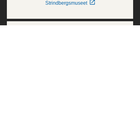
Strindbergsmuseet
Thielska Galleriet
Världskulturmuseerna