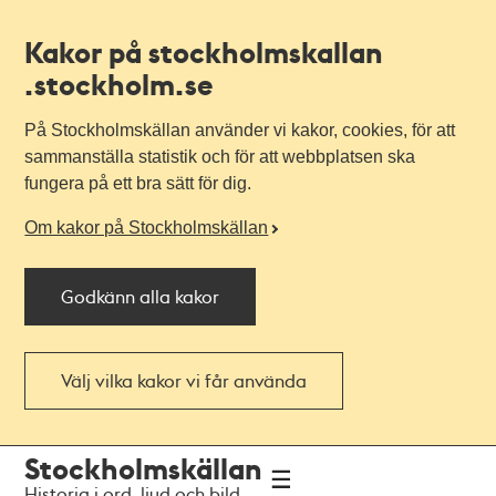
Kakor på stockholmskallan
.stockholm.se
På Stockholmskällan använder vi kakor, cookies, för att
sammanställa statistik och för att webbplatsen ska
fungera på ett bra sätt för dig.
Om kakor på Stockholmskällan
Godkänn alla kakor
Välj vilka kakor vi får använda
Till
Till
Stockholmskällan
navigationen
huvudinnehållet
Historia i ord, ljud och bild