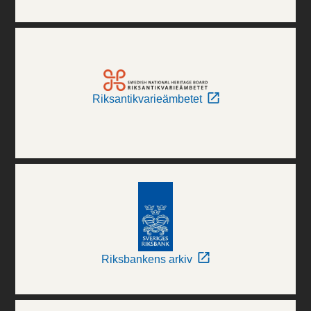
Riksantikvarieämbetet
Riksbankens arkiv