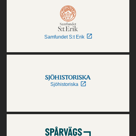
Samfundet S:t Erik
Sjöhistoriska