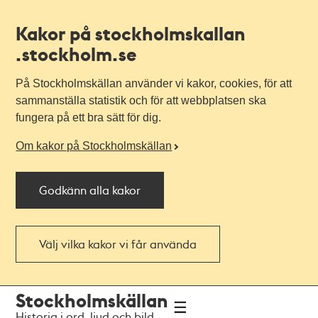
Kakor på stockholmskallan
.stockholm.se
På Stockholmskällan använder vi kakor, cookies, för att
sammanställa statistik och för att webbplatsen ska
fungera på ett bra sätt för dig.
Om kakor på Stockholmskällan
Godkänn alla kakor
Välj vilka kakor vi får använda
Till
Till
Stockholmskällan
navigationen
huvudinnehållet
Historia i ord, ljud och bild