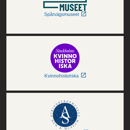
Spårvägsmuseet
Kvinnohistoriska