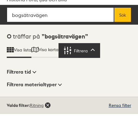
Sök
Fritextsök
Sök
Sökresultat
0
träffar på
bogsätravägen
Visa karta
Visa lista
Filtrera
Filtrera
Filtrera tid
Filtrera materialtyper
Visningsläge
Totalt
Valda filter:
Ritning
Rensa filter
0
träffar
Lista
Karta