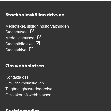
Kontakt
Stockholmskällan
Stockholmskällan drivs av
Medioteket, utbildningsförvaltningen
Stadsmuseet
Medeltidsmuseet
Stadsbiblioteket
Stadsarkivet
Om webbplatsen
Kontakta oss
Om Stockholmskällan
Tillgänglighetsredogörelse
Om kakor på webbplatsen
Sociala medier