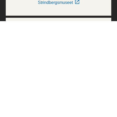
Strindbergsmuseet
Thielska Galleriet
Världskulturmuseerna