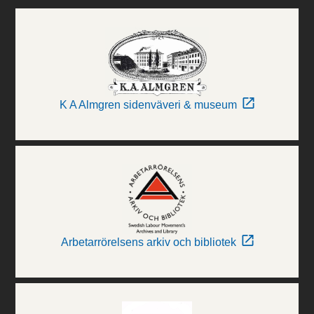
K A Almgren sidenväveri & museum
Arbetarrörelsens arkiv och bibliotek