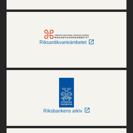
Riksantikvarieämbetet
Riksbankens arkiv