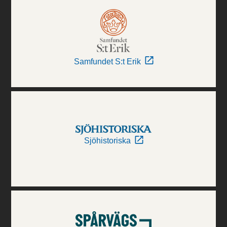
Samfundet S:t Erik
Sjöhistoriska