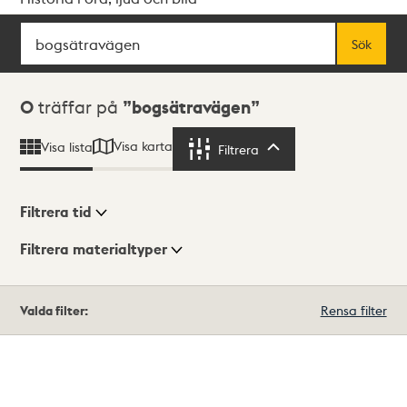
Sök
Fritextsök
Sök
Sökresultat
0
träffar på
bogsätravägen
Visa karta
Visa lista
Filtrera
Filtrera
Filtrera tid
Filtrera materialtyper
Visningsläge
Totalt
Valda filter:
Rensa filter
0
träffar
Lista
Karta