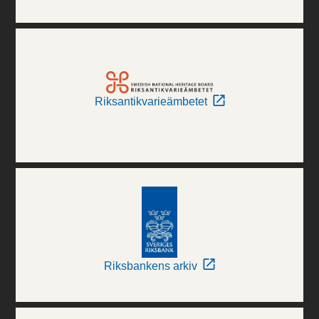
Riksantikvarieämbetet
Riksbankens arkiv