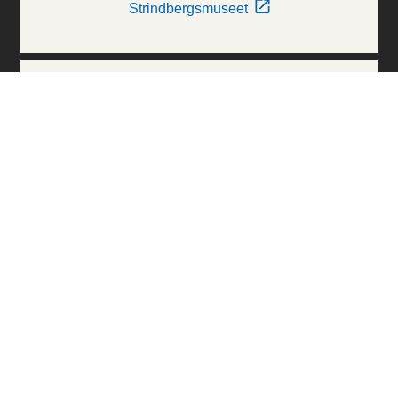
Strindbergsmuseet
Thielska Galleriet
Världskulturmuseerna