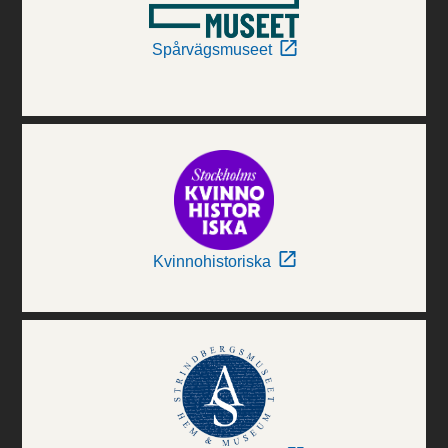
Spårvägsmuseet
Kvinnohistoriska