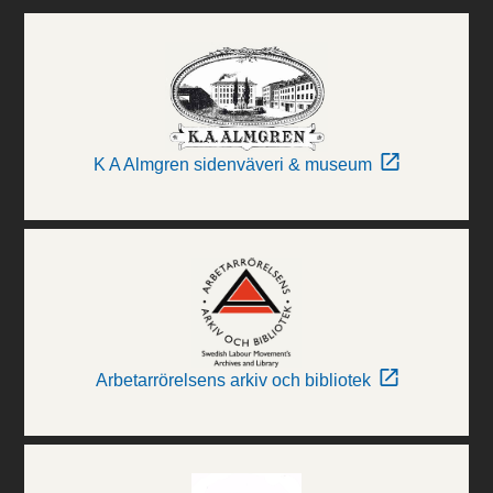
K A Almgren sidenväveri & museum
Arbetarrörelsens arkiv och bibliotek