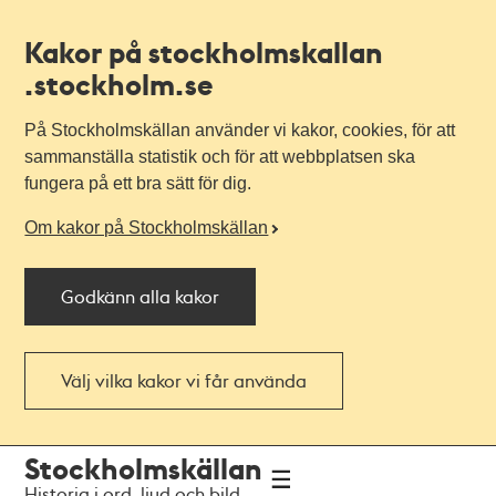
Kakor på stockholmskallan
.stockholm.se
På Stockholmskällan använder vi kakor, cookies, för att
sammanställa statistik och för att webbplatsen ska
fungera på ett bra sätt för dig.
Om kakor på Stockholmskällan
Godkänn alla kakor
Välj vilka kakor vi får använda
Till
Till
Stockholmskällan
navigationen
huvudinnehållet
Historia i ord, ljud och bild