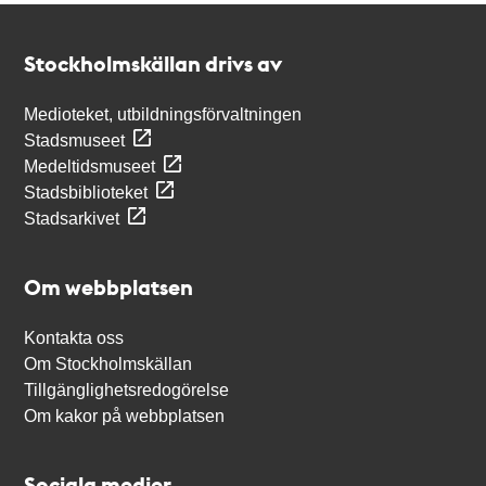
Kontakt
Stockholmskällan
Stockholmskällan drivs av
Medioteket, utbildningsförvaltningen
Stadsmuseet
Medeltidsmuseet
Stadsbiblioteket
Stadsarkivet
Om webbplatsen
Kontakta oss
Om Stockholmskällan
Tillgänglighetsredogörelse
Om kakor på webbplatsen
Sociala medier