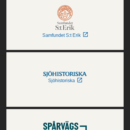
Samfundet S:t Erik
Sjöhistoriska