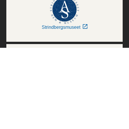
Strindbergsmuseet
Thielska Galleriet