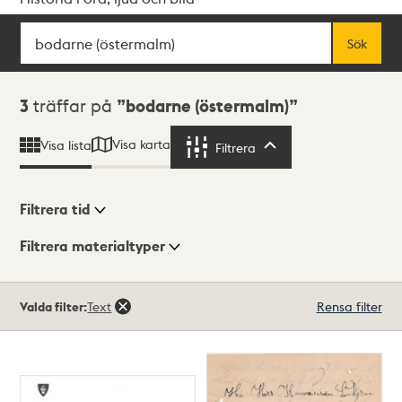
Sök
Fritextsök
Sök
Sökresultat
3
träffar på
bodarne (östermalm)
Visa karta
Visa lista
Filtrera
Filtrera
Filtrera tid
Filtrera materialtyper
Visningsläge
Totalt
Valda filter:
Text
Rensa filter
3
träffar
Lista
Karta