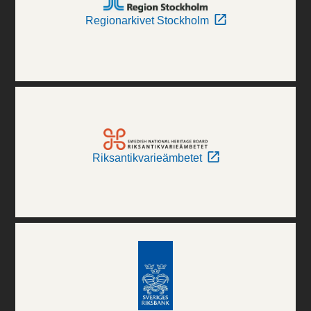
Regionarkivet Stockholm
Riksantikvarieämbetet