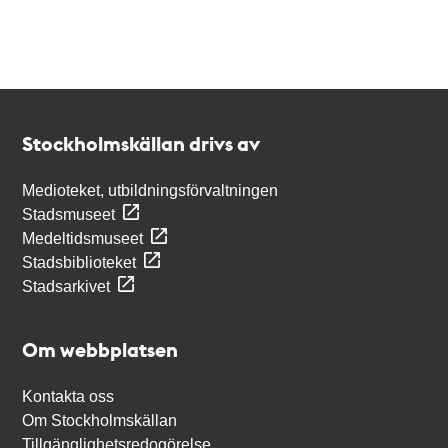
Kontakt
Stockholmskällan
Stockholmskällan drivs av
Medioteket, utbildningsförvaltningen
Stadsmuseet
Medeltidsmuseet
Stadsbiblioteket
Stadsarkivet
Om webbplatsen
Kontakta oss
Om Stockholmskällan
Tillgänglighetsredogörelse