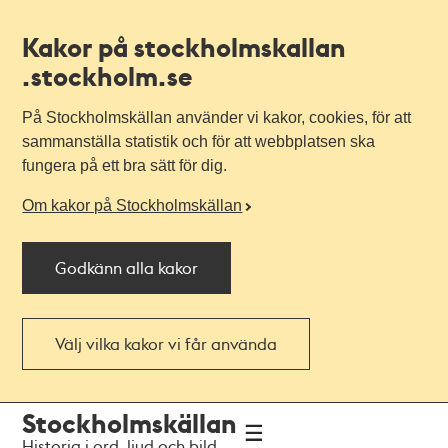
Kakor på stockholmskallan
.stockholm.se
På Stockholmskällan använder vi kakor, cookies, för att
sammanställa statistik och för att webbplatsen ska
fungera på ett bra sätt för dig.
Om kakor på Stockholmskällan
Godkänn alla kakor
Välj vilka kakor vi får använda
Till
Till
Stockholmskällan
navigationen
huvudinnehållet
Historia i ord, ljud och bild