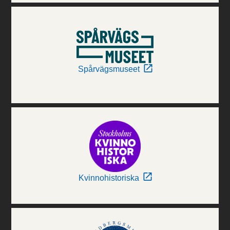
Spårvägsmuseet
Kvinnohistoriska