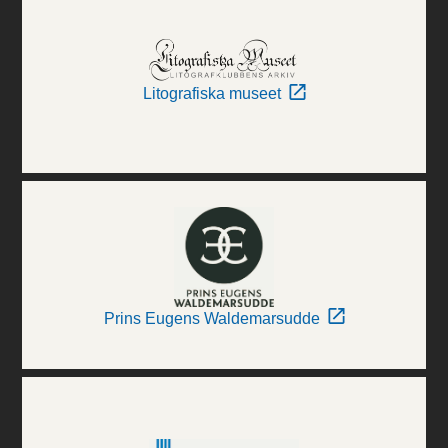
Litografiska museet
Prins Eugens Waldemarsudde