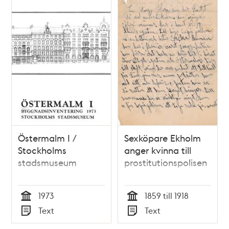
Östermalm I /
Sexköpare Ekholm
Stockholms
anger kvinna till
stadsmuseum
prostitutionspolisen
1973
1859 till 1918
Tid
Tid
Text
Text
Typ
Typ