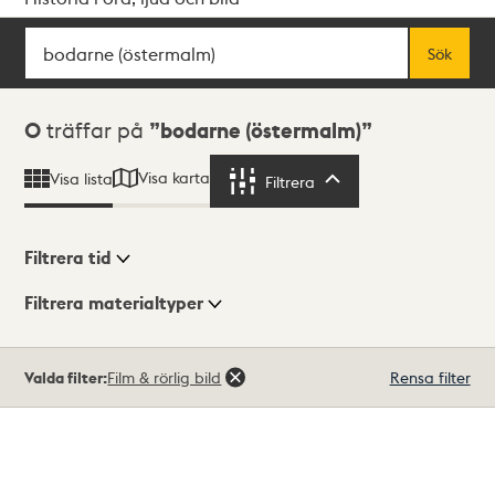
Sök
Fritextsök
Sök
Sökresultat
0
träffar på
bodarne (östermalm)
Visa karta
Visa lista
Filtrera
Filtrera
Filtrera tid
Filtrera materialtyper
Visningsläge
Totalt
Valda filter:
Film & rörlig bild
Rensa filter
0
träffar
Lista
Karta