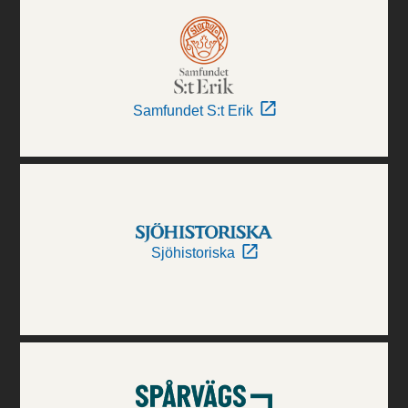
Samfundet S:t Erik
Sjöhistoriska