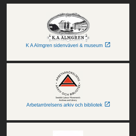
K A Almgren sidenväveri & museum
Arbetarrörelsens arkiv och bibliotek