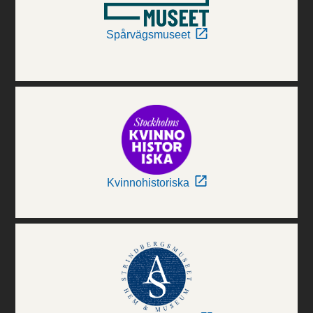
Spårvägsmuseet
Kvinnohistoriska