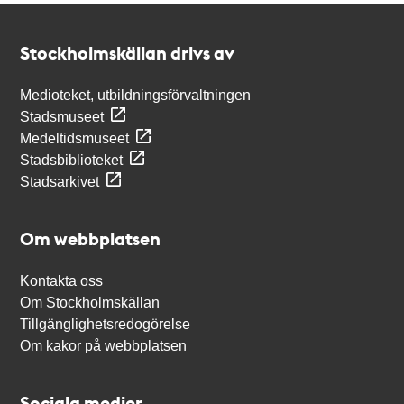
Kontakt
Stockholmskällan
Stockholmskällan drivs av
Medioteket, utbildningsförvaltningen
Stadsmuseet
Medeltidsmuseet
Stadsbiblioteket
Stadsarkivet
Om webbplatsen
Kontakta oss
Om Stockholmskällan
Tillgänglighetsredogörelse
Om kakor på webbplatsen
Sociala medier