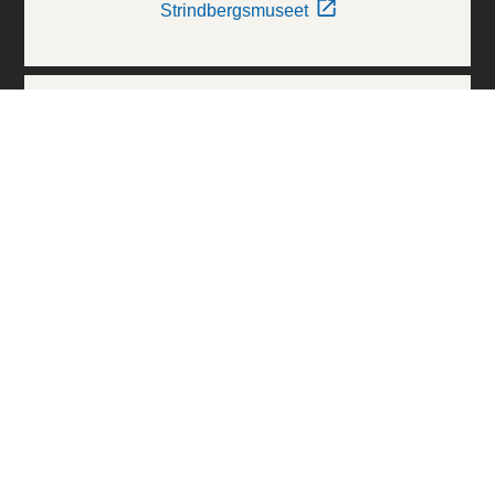
Strindbergsmuseet
Thielska Galleriet
Världskulturmuseerna