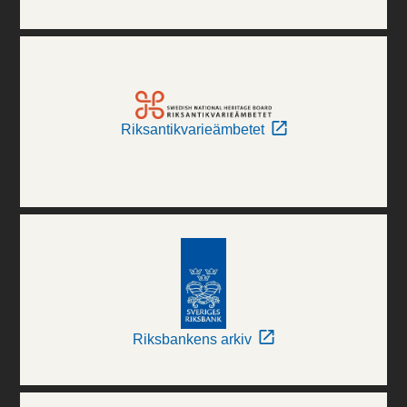
Riksantikvarieämbetet
Riksbankens arkiv