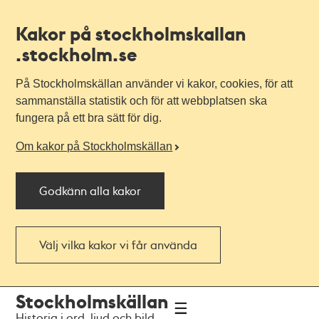
Kakor på stockholmskallan
.stockholm.se
På Stockholmskällan använder vi kakor, cookies, för att
sammanställa statistik och för att webbplatsen ska
fungera på ett bra sätt för dig.
Om kakor på Stockholmskällan
Godkänn alla kakor
Välj vilka kakor vi får använda
Till
Till
Stockholmskällan
navigationen
huvudinnehållet
Historia i ord, ljud och bild