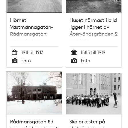
Hörnet
Huset närmast i bild
Västmannagatan-
ligger i hörnet av
Rådmansgatan:
Återvändsgränden 2
gatuarbeten,
och Lilla
läggning av asfalt
Gråbergsgatan 5 i
1911 till 1913
1885 till 1919
(?). I bakgr.
kv. Blosset. Båda
Tid
Tid
Foto
Foto
Rådmansgatan
gatorna är
Typ
Typ
västerut och Adolf
igenlagda
Fredriks Folkskola i
kv. Blosset
Rådmansgatan 83
Skolorkester på