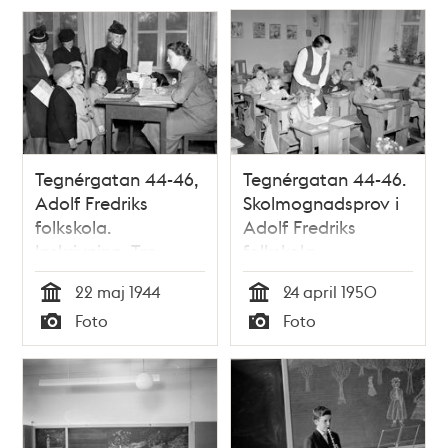
Återvändsgränden
Tegnérgatan 44-46,
Tegnérgatan 44-46.
Adolf Fredriks
Skolmognadsprov i
folkskola.
Adolf Fredriks
Inskrivning. Tre
folkskola
skolbarn med sina
22 maj 1944
24 april 1950
mödrar
Tid
Tid
Foto
Foto
Typ
Typ