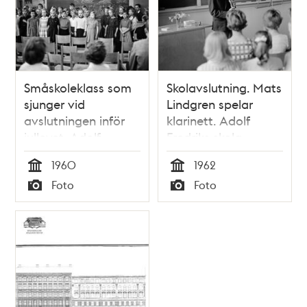
Småskoleklass som
Skolavslutning. Mats
sjunger vid
Lindgren spelar
avslutningen inför
klarinett. Adolf
jullovet. Adolf
Fredriks skola.
Fredriks skola
1960
1962
Tid
Tid
Foto
Foto
Typ
Typ