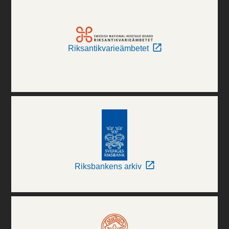
Riksantikvarieämbetet
Riksbankens arkiv