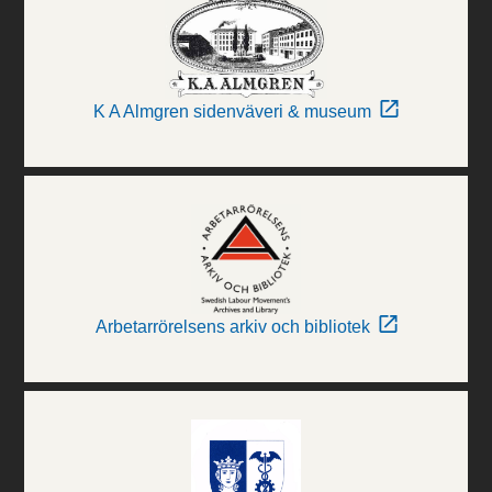
K A Almgren sidenväveri & museum
Arbetarrörelsens arkiv och bibliotek