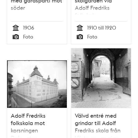
med gårdsparti mot
skolgården vid
söder
Adolf Fredriks
folkskola
1906
1910 till 1920
Tid
Tid
Foto
Foto
Typ
Typ
Adolf Fredriks
Välvd entré med
folkskola mot
grindar till Adolf
korsningen
Fredriks skola från
Dalagatan -
Västmannagatan