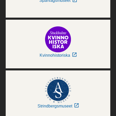
Spårvägsmuseet
Kvinnohistoriska
Strindbergsmuseet