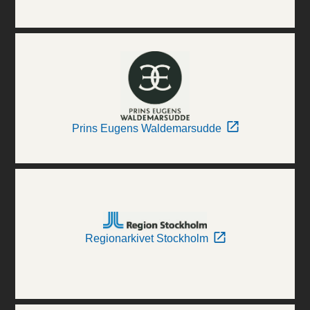
Prins Eugens Waldemarsudde
Regionarkivet Stockholm