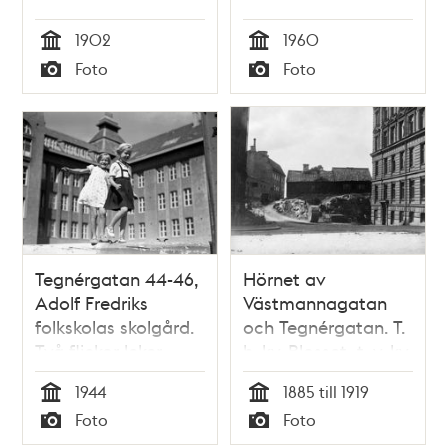
Rådmansgatan.
1902
1960
Tid
Tid
Foto
Foto
Typ
Typ
Tegnérgatan 44-46,
Hörnet av
Adolf Fredriks
Västmannagatan
folkskolas skolgård.
och Tegnérgatan. T.
Två flickor leker.
h. kv. Blosset, t. v. kv.
Berget. Trähusen
1944
1885 till 1919
ligger i hörnet av de
Tid
Tid
Foto
Foto
idag igenlagda Lilla
Typ
Typ
Gråbergsgatan och