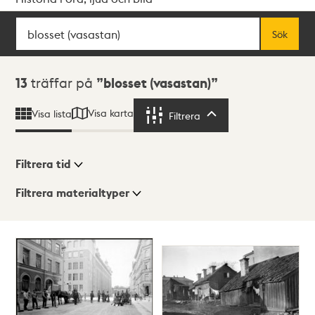
Sök
Fritextsök
Sök
Sökresultat
13
träffar på
blosset (vasastan)
Visa karta
Visa lista
Filtrera
Filtrera
Filtrera tid
Filtrera materialtyper
Visningsläge
Totalt
13
träffar
Lista
Karta