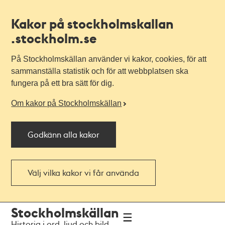
Kakor på stockholmskallan
.stockholm.se
På Stockholmskällan använder vi kakor, cookies, för att
sammanställa statistik och för att webbplatsen ska
fungera på ett bra sätt för dig.
Om kakor på Stockholmskällan
Godkänn alla kakor
Välj vilka kakor vi får använda
Till
Till
Stockholmskällan
navigationen
huvudinnehållet
Historia i ord, ljud och bild