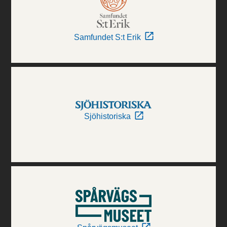
Samfundet S:t Erik
Sjöhistoriska