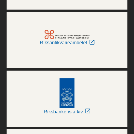
Riksantikvarieämbetet
Riksbankens arkiv