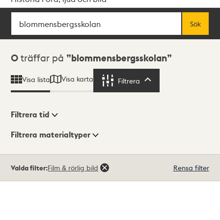
Sök
Fritextsök
Sök
Sökresultat
0
träffar på
blommensbergsskolan
Visa karta
Visa lista
Filtrera
Filtrera
Filtrera tid
Filtrera materialtyper
Visningsläge
Totalt
Valda filter:
Film & rörlig bild
Rensa filter
0
träffar
Lista
Karta