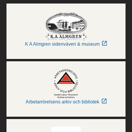
K A Almgren sidenväveri & museum
Arbetarrörelsens arkiv och bibliotek