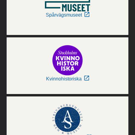
Spårvägsmuseet
Kvinnohistoriska