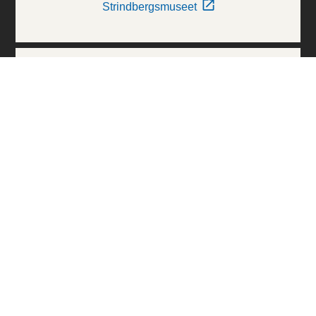
Strindbergsmuseet
Thielska Galleriet
Världskulturmuseerna