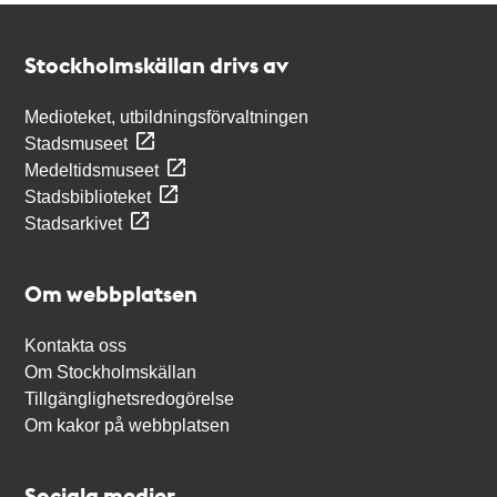
Kontakt
Stockholmskällan
Stockholmskällan drivs av
Medioteket, utbildningsförvaltningen
Stadsmuseet
Medeltidsmuseet
Stadsbiblioteket
Stadsarkivet
Om webbplatsen
Kontakta oss
Om Stockholmskällan
Tillgänglighetsredogörelse
Om kakor på webbplatsen
Sociala medier