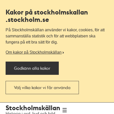
Kakor på stockholmskallan
.stockholm.se
På Stockholmskällan använder vi kakor, cookies, för att
sammanställa statistik och för att webbplatsen ska
fungera på ett bra sätt för dig.
Om kakor på Stockholmskällan
Godkänn alla kakor
Välj vilka kakor vi får använda
Till
Till
Stockholmskällan
navigationen
huvudinnehållet
Historia i ord, ljud och bild