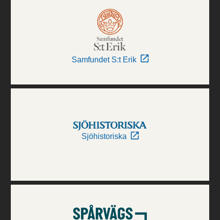
Samfundet S:t Erik
Sjöhistoriska